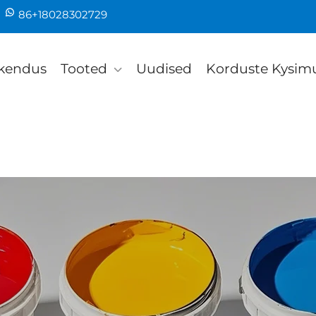
86+18028302729
kendus
Tooted
Uudised
Korduste Kysim