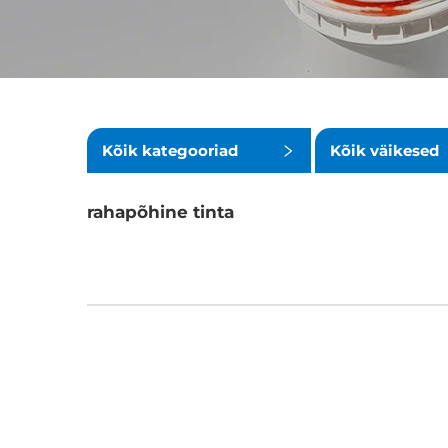
Kõik kategooriad
Kõik väikesed
kategooriad
rahapõhine tinta