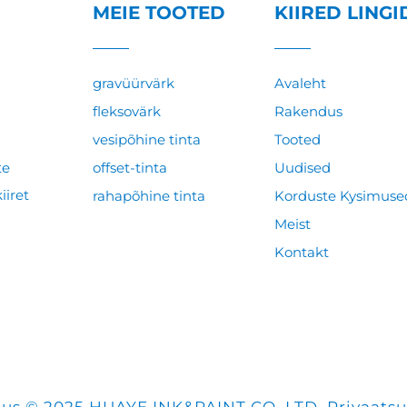
MEIE TOOTED
KIIRED LINGI
gravüürvärk
Avaleht
fleksovärk
Rakendus
vesipõhine tinta
Tooted
te
offset-tinta
Uudised
iret
rahapõhine tinta
Korduste Kysimuse
Meist
Kontakt