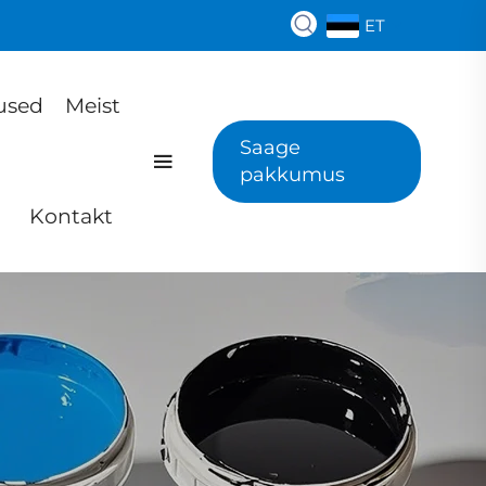
ET
used
Meist
Saage
pakkumus
Kontakt