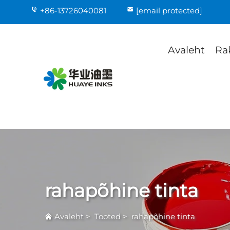
+86-13726040081
[email protected]
Avaleht
Ra
rahapõhine tinta
Avaleht
>
Tooted
>
rahapõhine tinta