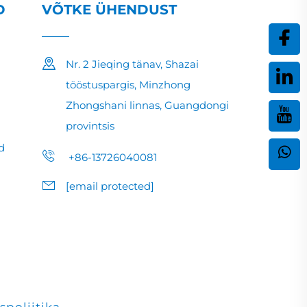
D
VÕTKE ÜHENDUST
Nr. 2 Jieqing tänav, Shazai
tööstuspargis, Minzhong
Zhongshani linnas, Guangdongi
provintsis
d
+86-13726040081
[email protected]