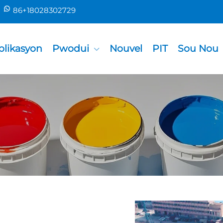
86+18028302729
plikasyon
Pwodui
Nouvel
PIT
Sou Nou