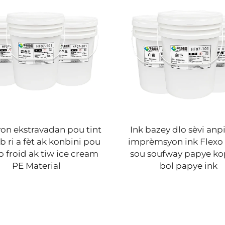
on ekstravadan pou tint
Ink bazey dlo sèvi anp
b ri a fèt ak konbini pou
imprèmsyon ink Flexo 
o froid ak tiw ice cream
sou soufway papye ko
PE Material
bol papye ink