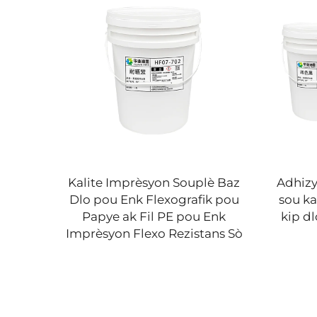
Kalite Imprèsyon Souplè Baz
Adhizy
Dlo pou Enk Flexografik pou
sou ka
Papye ak Fil PE pou Enk
kip dl
papye
Imprèsyon Flexo Rezistans Sò
 ank
o se
n.