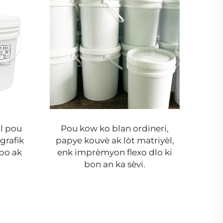
il pou
Pou kow ko blan ordineri,
Enk
grafik
papye kouvè ak lòt matriyèl,
syè
po ak
enk imprèmyon flexo dlo ki
bon an ka sèvi.