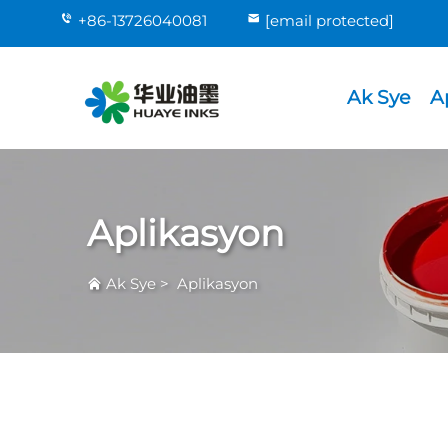
+86-13726040081
[email protected]
Ak Sye
A
Aplikasyon
Ak Sye
>
Aplikasyon