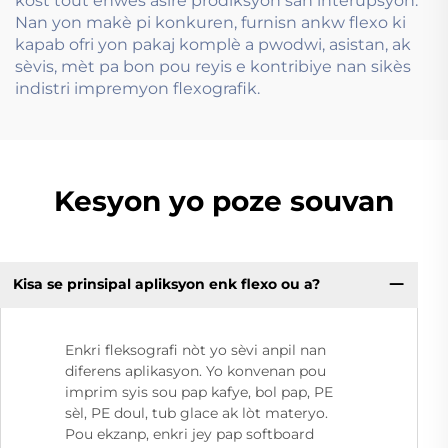
kost tout enwès asire prodiksyon san interupsyon.
Nan yon makè pi konkuren, furnisn ankw flexo ki
kapab ofri yon pakaj komplè a pwodwi, asistan, ak
sèvis, mèt pa bon pou reyis e kontribiye nan sikès
indistri impremyon flexografik.
Kesyon yo poze souvan
Kisa se prinsipal apliksyon enk flexo ou a?
Enkri fleksografi nòt yo sèvi anpil nan
diferens aplikasyon. Yo konvenan pou
imprim syis sou pap kafye, bol pap, PE
sèl, PE doul, tub glace ak lòt materyo.
Pou ekzanp, enkri jey pap softboard