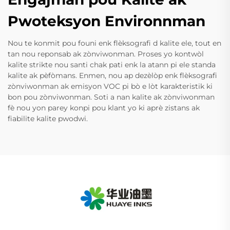
Pwoteksyon Environnman
Nou te konmit pou founi enk flèksografi d kalite ele, tout en
tan nou reponsab ak zònviwonman. Proses yo kontwòl
kalite strikte nou santi chak pati enk la atann pi ele standa
kalite ak pèfòmans. Enmen, nou ap dezèlòp enk flèksografi
zònviwonman ak emisyon VOC pi bò e lòt karakteristik ki
bon pou zònviwonman. Soti a nan kalite ak zònviwonman
fè nou yon parey konpi pou klant yo ki aprè zistans ak
fiabilite kalite pwodwi.