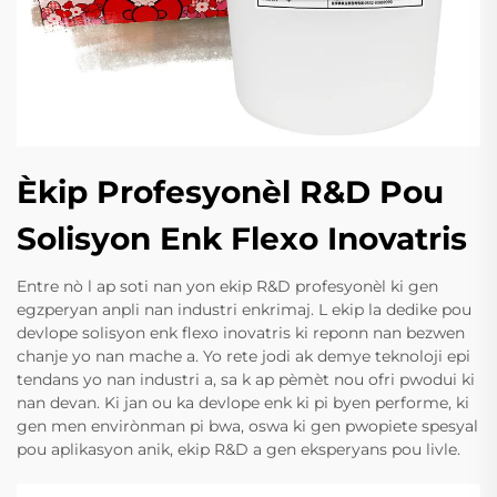
Èkip Profesyonèl R&D Pou
Solisyon Enk Flexo Inovatris
Entre nò l ap soti nan yon ekip R&D profesyonèl ki gen
egzperyan anpli nan industri enkrimaj. L ekip la dedike pou
devlope solisyon enk flexo inovatris ki reponn nan bezwen
chanje yo nan mache a. Yo rete jodi ak demye teknoloji epi
tendans yo nan industri a, sa k ap pèmèt nou ofri pwodui ki
nan devan. Ki jan ou ka devlope enk ki pi byen performe, ki
gen men envirònman pi bwa, oswa ki gen pwopiete spesyal
pou aplikasyon anik, ekip R&D a gen eksperyans pou livle.