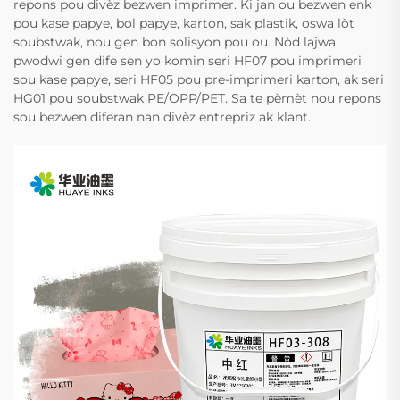
repons pou divèz bezwen imprimer. Ki jan ou bezwen enk
pou kase papye, bol papye, karton, sak plastik, oswa lòt
soubstwak, nou gen bon solisyon pou ou. Nòd lajwa
pwodwi gen dife sen yo komin seri HF07 pou imprimeri
sou kase papye, seri HF05 pou pre-imprimeri karton, ak seri
HG01 pou soubstwak PE/OPP/PET. Sa te pèmèt nou repons
sou bezwen diferan nan divèz entrepriz ak klant.