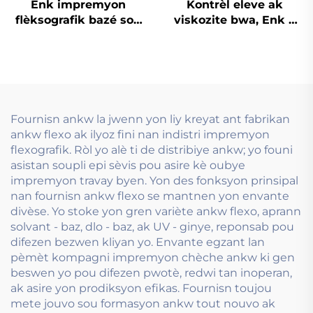
Enk impremyon
Kontrèl eleve ak
flèksografik bazé sou
viskozite bwa, Enk a
dlo ki gen liz ak zil
baz dlo ki sèvi ak
pou sèvi nan papye
teknoloji impremyon
kouvè a ton epi ton fò
Flexo Ink.
Fournisn ankw la jwenn yon liy kreyat ant fabrikan
ankw flexo ak ilyoz fini nan indistri impremyon
flexografik. Ròl yo alè ti de distribiye ankw; yo founi
asistan soupli epi sèvis pou asire kè oubye
impremyon travay byen. Yon des fonksyon prinsipal
nan fournisn ankw flexo se mantnen yon envante
divèse. Yo stoke yon gren variète ankw flexo, aprann
solvant - baz, dlo - baz, ak UV - ginye, reponsab pou
difezen bezwen kliyan yo. Envante egzant lan
pèmèt kompagni impremyon chèche ankw ki gen
beswen yo pou difezen pwotè, redwi tan inoperan,
ak asire yon prodiksyon efikas. Fournisn toujou
mete jouvo sou formasyon ankw tout nouvo ak