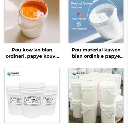
Pou kow ko blan
Pou material kawon
ordineri, papye kouvè
blan ordinè e papye
ak lòt matriyèl, enk
kawon, enk baz dlo
imprèmyon flexo dlo
fonksyone
ki bon an ka sèvi.
eksepsyonèlman
byen.