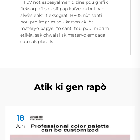
HF07 nòt espesyalman dizine pou grafik
fleksografi sou sif pap kafye ak bol pap,
alwès enkri fleksografi HF05 nòt santi
pou pre-imprim sou karton ak lòt
materyo papye. Yo santi tou pou imprim
etikèt, sak chwalaj ak materyo empaqaj
sou sak plastik.
Atik ki gen rapò
18
Jun