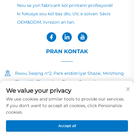
Nou se yon fabricant kòl printann profesyonèl
ki fokusye sou kòl baz dlo, UV, e solvan. Sèvis
OEM&ODM, livrezon an tan.
PRAN KONTAK
Rwou Jieqing n°2, Park endistriyal Shazai, Minzhong
Zhen, Vila Zhongshan, Povens Guangdong
We value your privacy
+86-13726040081
We use cookies and similar tools to provide our services.
If you don't want to accept all cookies, click Personalize
[email protected]
cookies.
Accept all
Dwa Aute © 2025 pa HUAYE INK&PAINT CO.,LTD
Politik sou vi
prive