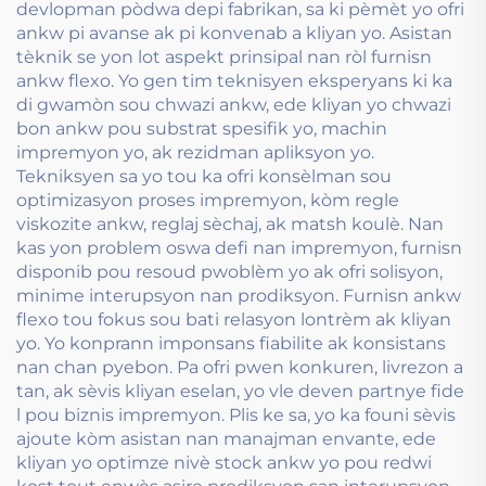
devlopman pòdwa depi fabrikan, sa ki pèmèt yo ofri
ankw pi avanse ak pi konvenab a kliyan yo. Asistan
tèknik se yon lot aspekt prinsipal nan ròl furnisn
ankw flexo. Yo gen tim teknisyen eksperyans ki ka
di gwamòn sou chwazi ankw, ede kliyan yo chwazi
bon ankw pou substrat spesifik yo, machin
impremyon yo, ak rezidman apliksyon yo.
Tekniksyen sa yo tou ka ofri konsèlman sou
optimizasyon proses impremyon, kòm regle
viskozite ankw, reglaj sèchaj, ak matsh koulè. Nan
kas yon problem oswa defi nan impremyon, furnisn
disponib pou resoud pwoblèm yo ak ofri solisyon,
minime interupsyon nan prodiksyon. Furnisn ankw
flexo tou fokus sou bati relasyon lontrèm ak kliyan
yo. Yo konprann imponsans fiabilite ak konsistans
nan chan pyebon. Pa ofri pwen konkuren, livrezon a
tan, ak sèvis kliyan eselan, yo vle deven partnye fide
l pou biznis impremyon. Plis ke sa, yo ka founi sèvis
ajoute kòm asistan nan manajman envante, ede
kliyan yo optimze nivè stock ankw yo pou redwi