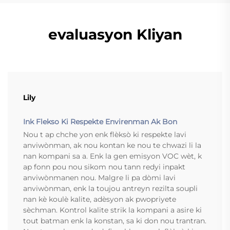
evaluasyon Kliyan
Lily
Ink Flekso Ki Respekte Envirenman Ak Bon
Nou t ap chche yon enk flèksò ki respekte lavi
anviwònman, ak nou kontan ke nou te chwazi li la
nan kompani sa a. Enk la gen emisyon VOC wèt, k
ap fonn pou nou sikom nou tann redyi inpakt
anviwònmanen nou. Malgre li pa dòmi lavi
anviwònman, enk la toujou antreyn rezilta soupli
nan kè koulè kalite, adèsyon ak pwopriyete
sèchman. Kontrol kalite strik la kompani a asire ki
tout batman enk la konstan, sa ki don nou trantran.