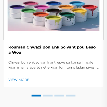
Kouman Chwazi Bon Enk Solvant pou Beso
a Wou
Chwazi bon enk solvan li antrepye pa konsa li regle
kijan imaj la aparèt net e kijan lonj tems ladan piyès la
rest kle e briyan. Gid ki rapit la jennen yon resime des
tip enk prinisipal, travay yo konvni, ak pwint yo
VIEW MORE
esentiel pou chek avan...