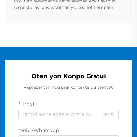
Nou t ap rekomande defisyablman enk flèksò ki
respekte lavi anviwònman yo pou lòt kompani.
Oten yon Konpo Gratuì
Reprezentan nou pral kontakte ou bientot.
Imel
0/100
Mobil/Whatsapp