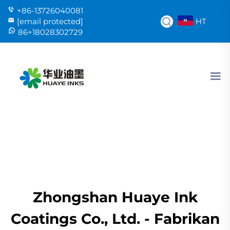
+86-13726040081
HT
[email protected]
86+18028302729
Zhongshan Huaye Ink
Coatings Co., Ltd. - Fabrikan