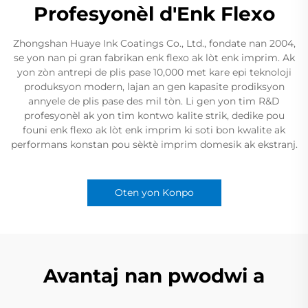
Profesyonèl d'Enk Flexo
Zhongshan Huaye Ink Coatings Co., Ltd., fondate nan 2004,
se yon nan pi gran fabrikan enk flexo ak lòt enk imprim. Ak
yon zòn antrepi de plis pase 10,000 met kare epi teknoloji
produksyon modern, lajan an gen kapasite prodiksyon
annyele de plis pase des mil tòn. Li gen yon tim R&D
profesyonèl ak yon tim kontwo kalite strik, dedike pou
founi enk flexo ak lòt enk imprim ki soti bon kwalite ak
performans konstan pou sèktè imprim domesik ak ekstranj.
Oten yon Konpo
Avantaj nan pwodwi a