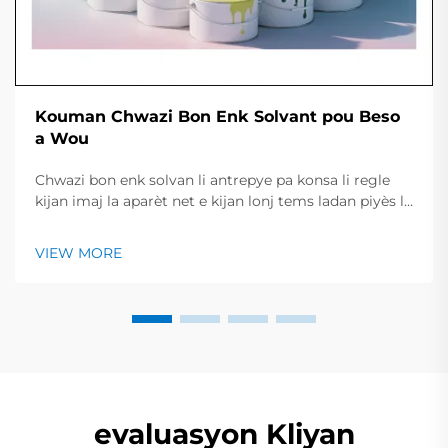
Kouman Chwazi Bon Enk Solvant pou Beso
a Wou
Chwazi bon enk solvan li antrepye pa konsa li regle
kijan imaj la aparèt net e kijan lonj tems ladan piyès la
rest kle e briyan. Gid ki rapit la jennen yon resime des
tip enk prinisipal, travay yo konvni, ak pwint yo
VIEW MORE
esentiel pou chek avan...
evaluasyon Kliyan