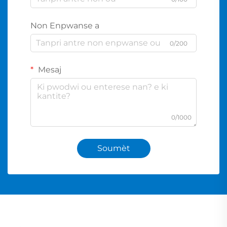
Non Enpwanse a
0/200
Mesaj
0/1000
Soumèt