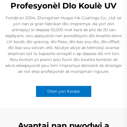
Profesyonèl Dlo Koulè UV
Fondé en 2004, Zhongshan Huaye Ink Coatings Co., Ltd. se
yon nan pi gran fabrikan dlo impremye. Ak yon zòn
antrepiyz ki depase 10,000 met kare ak plis de 20 zan
espèyans, nou spesyalize nan pwodiksyon dlo kwalite eleve
UV koulè, dlo graviraj, dlo fleso, dlo baz sou dlo, dlo offset,
dlo baz sou solvan, etk. Noutye akiye ak teknoloji avanse
ekipman sòt la, kapasite anneyèl n ap depase dis mil ton.
Nou kontan yo pranvi pou founi dlo kwalite konstan ak
sèvis eksepsyonèl pou lòm impremye domesik ak etranger
ak not ekip profesyonèl ak manajman rigoure.
Oten yon Konpo
Avantaj nan pwodwi a