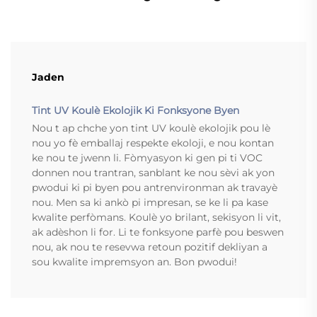
Jaden
Tint UV Koulè Ekolojik Ki Fonksyone Byen
Nou t ap chche yon tint UV koulè ekolojik pou lè
nou yo fè emballaj respekte ekoloji, e nou kontan
ke nou te jwenn li. Fòmyasyon ki gen pi ti VOC
donnen nou trantran, sanblant ke nou sèvi ak yon
pwodui ki pi byen pou antrenvironman ak travayè
nou. Men sa ki ankò pi impresan, se ke li pa kase
kwalite perfòmans. Koulè yo brilant, sekisyon li vit,
ak adèshon li for. Li te fonksyone parfè pou beswen
nou, ak nou te resevwa retoun pozitif dekliyan a
sou kwalite impremsyon an. Bon pwodui!