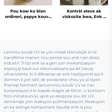
Pou kow ko blan
Kontrèl eleve ak
ordineri, papye kouvè
viskozite bwa, Enk a
ak lòt matriyèl, enk
baz dlo ki sèvi ak
imprèmyon flexo dlo
teknoloji impremyon
ki bon an ka sèvi.
Flexo Ink.
Lanmou koulè UV se yon mirak tèknolojik ki te
transfòme manen nou pense sou enk nan divèz
industri. Ti tip enk sa a gen yon mekanizasyon
espesyal bazé sur rekonvalesans pa lèt travay
ultraviolette, ki li diferanse ak enk tradisyonèl epi li
donnen li yon sèti de pwopriete chou yo pi byen.
Prensip fonmant lanvanmou koulè UV se nan
konposisyon li ki kapab reagre ak fòton. Li kontann
foto-initiateurs ki, aprè yo ekspoze sou lèt UV,
demenaje yon reaksyon polimèrizasyon. Reaksyon
an ka zwinge komponent liquide enk la pou