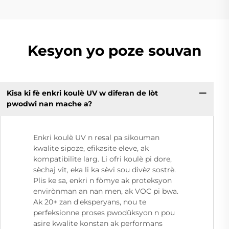
Kesyon yo poze souvan
Kisa ki fè enkri koulè UV w diferan de lòt
pwodwi nan mache a?
Enkri koulè UV n resal pa sikouman
kwalite sipoze, efikasite eleve, ak
kompatibilite larg. Li ofri koulè pi dore,
sèchaj vit, eka li ka sèvi sou divèz sostrè.
Plis ke sa, enkri n fòmye ak proteksyon
envirònman an nan men, ak VOC pi bwa.
Ak 20+ zan d'eksperyans, nou te
perfeksionne proses pwodüksyon n pou
asire kwalite konstan ak performans