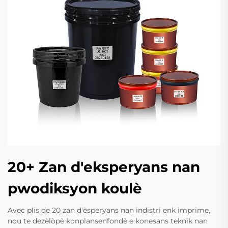
20+ Zan d'eksperyans nan
pwodiksyon koulè
Avec plis de 20 zan d'èsperyans nan indistri enk imprime,
nou te dezèlòpè konplansenfondè e konesans teknik nan