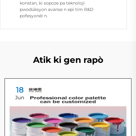
konstan, ki sopoze pa teknoloji
pwodüksyon avanse n epi tim R&D
pofesyonèl n.
Atik ki gen rapò
18
Jun