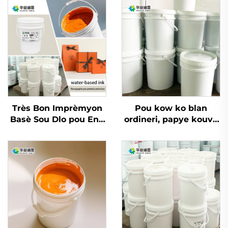
Très Bon Imprèmyon
Pou kow ko blan
Basè Sou Dlo pou Enk
ordineri, papye kouvè
pou Papye Kow Ko
ak lòt matriyèl, enk
Blan Ordineri ak
imprèmyon flexo dlo
Papye Kouvè epi Lòt
ki bon an ka sèvi.
Matriyèl