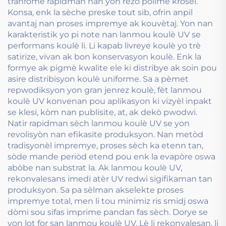
tranfòme rapidman nan yon rezo polimè krosel.
Konsa, enk la sèche preske tout sib, ofrin anpil
avantaj nan proses impremye ak kouvètaj. Yon nan
karakteristik yo pi note nan lanmou koulè UV se
performans koulè li. Li kapab livreye koulè yo trè
satirize, vivan ak bon konservasyon koulè. Enk la
formye ak pigmè kwalite ele ki distribye ak soin pou
asire distribisyon koulè uniforme. Sa a pèmet
repwodiksyon yon gran jenrez koulè, fèt lanmou
koulè UV konvenan pou aplikasyon ki vizyèl inpakt
se klesi, kòm nan publisite, at, ak dekò pwodwi.
Natir rapidman sèch lanmou koulè UV se yon
revolisyòn nan efikasite produksyon. Nan metòd
tradisyonèl impremye, proses sèch ka etenn tan,
sòde mande periòd etend pou enk la evapòre oswa
abòbe nan substrat la. Ak lanmou koulè UV,
rekonvalesans imedi atèr UV redwi sigifikaman tan
produksyon. Sa pa sèlman akselekte proses
impremye total, men li tou minimiz ris smidj oswa
dòmi sou sifas imprime pandan fas sèch. Dorye se
yon lot for san lanmou koulè UV. Lè li rekonvalesan, li