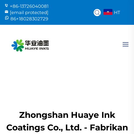
+86-13726040081
HT
[email protected]
86+18028302729
Zhongshan Huaye Ink
Coatings Co., Ltd. - Fabrikan