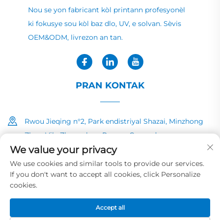
Nou se yon fabricant kòl printann profesyonèl
ki fokusye sou kòl baz dlo, UV, e solvan. Sèvis
OEM&ODM, livrezon an tan.
PRAN KONTAK
Rwou Jieqing n°2, Park endistriyal Shazai, Minzhong
Zhen, Vila Zhongshan, Povens Guangdong
We value your privacy
+86-13726040081
We use cookies and similar tools to provide our services.
If you don't want to accept all cookies, click Personalize
[email protected]
cookies.
Accept all
Dwa Aute © 2025 pa HUAYE INK&PAINT CO.,LTD
Politik sou vi
prive