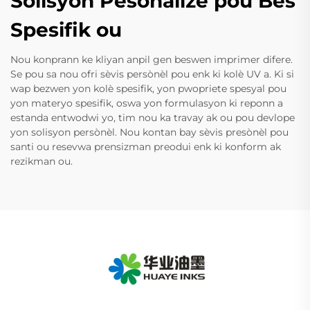
Solisyòn Pèsonalize pou Bès
Spesifik ou
Nou konprann ke kliyan anpil gen beswen imprimer difere.
Se pou sa nou ofri sèvis persònèl pou enk ki kolè UV a. Ki si
wap bezwen yon kolè spesifik, yon pwopriete spesyal pou
yon materyo spesifik, oswa yon formulasyon ki reponn a
estanda entwodwi yo, tim nou ka travay ak ou pou devlope
yon solisyon persònèl. Nou kontan bay sèvis presònèl pou
santi ou resevwa prensizman preodui enk ki konform ak
rezikman ou.