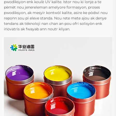
pwodiksyon enk koulè UV kalite. Istor nou ki lonje a te
pèmèt nou jenereleman amelyore formasyon, proses
pwodiksyon, ak mesyir kontwòl kalite, asire ke pòdwi nou
reponn sou pi eleve standa. Nou rete mete ajou ak denye
tendans ak tèknoloji nan chan an pou ofri solisyòn enk
inovatris ak fwayab ann noutr kliyan.