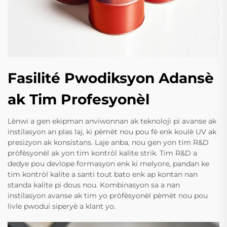
Fasilité Pwodiksyon Adansè
ak Tim Profesyonèl
Lènwi a gen ekipman anviwonnan ak teknoloji pi avanse ak
instilasyon an plas laj, ki pèmèt nou pou fè enk koulè UV ak
presizyon ak konsistans. Laje anba, nou gen yon tim R&D
pròfèsyonèl ak yon tim kontròl kalite strik. Tim R&D a
dedye pou devlope formasyon enk ki melyore, pandan ke
tim kontròl kalite a santi tout bato enk ap kontan nan
standa kalite pi dous nou. Kombinasyon sa a nan
instilasyon avanse ak tim yo pròfèsyonèl pèmèt nou pou
livle pwodui siperyè a klant yo.