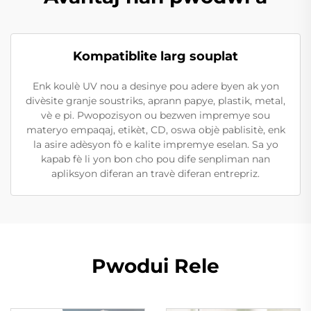
Kompatiblite larg souplat
Enk koulè UV nou a desinye pou adere byen ak yon
divèsite granje soustriks, aprann papye, plastik, metal,
vè e pi. Pwopozisyon ou bezwen impremye sou
materyo empaqaj, etikèt, CD, oswa objè pablisitè, enk
la asire adèsyon fò e kalite impremye eselan. Sa yo
kapab fè li yon bon cho pou dife senpliman nan
apliksyon diferan an travè diferan entrepriz.
Pwodui Rele