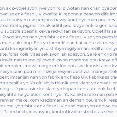
yon ak pwojeksyon, jwe yon rol piwotan nan chan pyebon 
lise enk fleso UV kwalite ki reponn a beswen dife impr
 ak teknisyen eksperyans travay kontinyèlman pou devl
entrate, pigmante, ak aditif pou kreye enk ki gen karak
u substrè spesifik, oswa redwi tan sekisyon. Objetif la s
ite. Pwodiksyon nan yon fabrik enk fleso UV se yon pwosè
sès manufaktiring. Enk yo formulé nan bat achte ak mesyi
nti ke ingrediyan yo distribye regilyèman, rezilte nan 
te, forsa kolè, vites sekisyon, ak adesyon. Se lè enk yo 
tou invèt nan teknoloji pwodiksyon moderne pou kreye efi
remplen, redwi marge erè lòd epi asire konsistanse kvali
. Mesyir pran pou minimze jenesyon dechwa, maneje stok
pekt imtanjan nan yon fabrik enk fleso UV. Fabriks sa tr
 spesifik yo. Yo ofri sèvis tèknik, ede klant yo chwazi e
ng sitè pou asire ke klant yo kapab kontakte enk la efik
syatif amelyoration kontinyèl. Yo kolekte reto nan pati kl
ak trenyan makè, kòm krezisman an deman pou enk ki re
esime, yon fabrik enk fleso UV pa sèlman yon endwa pwo
Pa rechèch, inovasyon, kontrol kvalite strikte, ak sèvis k