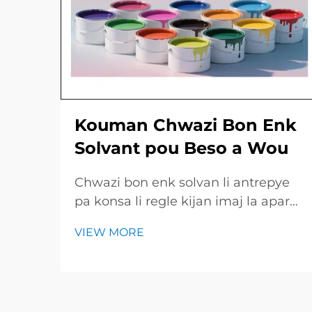
Kouman Chwazi Bon Enk
Solvant pou Beso a Wou
Chwazi bon enk solvan li antrepye
pa konsa li regle kijan imaj la aparèt
net e kijan lonj tems ladan piyès la
VIEW MORE
rest kle e briyan. Gid ki rapit la
jennen yon resime des tip enk
prinisipal, travay yo konvni, ak pwint
yo esentiel pou chek avan...