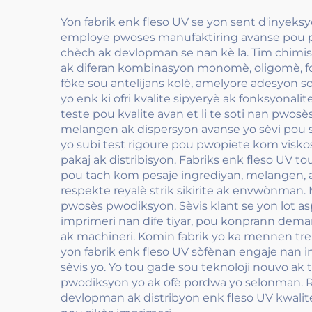
Yon fabrik enk fleso UV se yon sent d'inyeks
employe pwoses manufaktiring avanse pou pwa
chèch ak devlopman se nan kè la. Tim chimis
ak diferan kombinasyon monomè, oligomè, foto
fòke sou antelijans kolè, amelyore adesyon so
yo enk ki ofri kvalite sipyeryè ak fonksyonal
teste pou kvalite avan et li te soti nan pwo
melangen ak dispersyon avanse yo sèvi pou sa
yo subi test rigoure pou pwopiete kom viskosi
pakaj ak distribisyon. Fabriks enk fleso UV 
pou tach kom pesaje ingrediyan, melangen, ak 
respekte reyalè strik sikirite ak envwònman
pwosès pwodiksyon. Sèvis klant se yon lot as
imprimeri nan dife tiyar, pou konprann demann
ak machineri. Komin fabrik yo ka mennen treni
yon fabrik enk fleso UV sòfènan engaje nan ini
sèvis yo. Yo tou gade sou teknoloji nouvo 
pwodiksyon yo ak ofè pordwa yo selonman. R
devlopman ak distribyon enk fleso UV kwalite. 