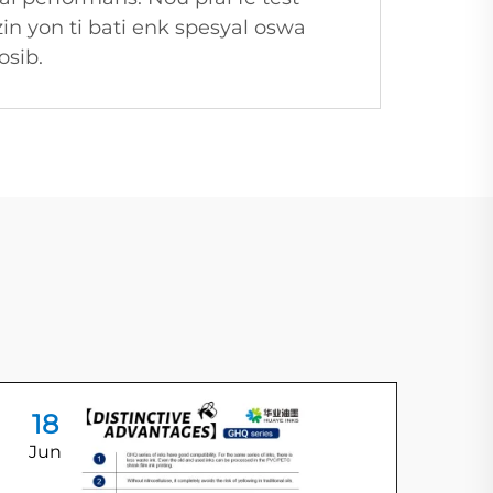
in yon ti bati enk spesyal oswa
osib.
18
1
Jun
Ju