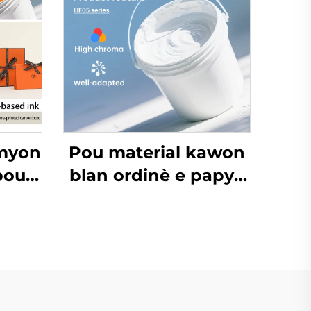
myon
Pou material kawon
pou
blan ordinè e papye
 Kow
kawon, enk baz dlo
i ak
fonksyone
i Lòt
eksepsyonèlman
byen.