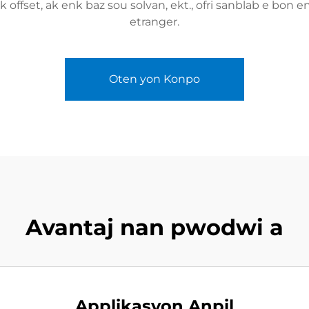
nk offset, ak enk baz sou solvan, ekt., ofri sanblab e bon
etranger.
Oten yon Konpo
Avantaj nan pwodwi a
Applikasyon Anpil