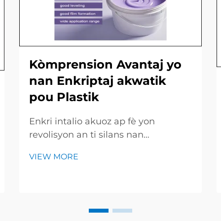
Kòmprension Avantaj yo
nan Enkriptaj akwatik
pou Plastik
Enkri intalio akuoz ap fè yon
revolisyon an ti silans nan
impremsyon grafik pa konsa yo koli
VIEW MORE
sou fi e piyès plastik ak rapidite kòl
ki sèch li. Paske melaj la se pase
tout ak dlo siple a ankò ladan solvan
pè, machin yo fini travay yo pi vit,
epargne lajan...