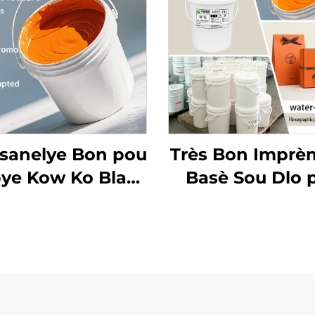
sanelye Bon pou
Très Bon Imprè
ye Kow Ko Blan
Basè Sou Dlo 
rdineri ak Lòt
Enk pou Papye
riyèl Ki Fonnen
Ko Blan Ordiner
Dlo
Papye Kouvè ep
Matriyèl