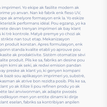
imprimeri. Yo ekipe ak fasilite modern ak
ime yo anvan. Nan kè fabrik enk fleso UV,
ope ak amelyore formasyon enk la. Yo eskize
teristik performans idéal. Pou egzanp, yo ka
e rete devan trenyan imprimeri ak bay klant
s ki trè kontrole. Matyè premye yo chozi ak
r strikte nan tout etap. Mekanizasyon
yon produit konstan. Apres formulasyon, enk
reponn standa kvalite etabli yo aprouve pou
kasite ak prodaktivite. Sistèm otomatize sèvi
te produit. Plis ke sa, fabriks an desine pou
ejm kimi ak seki, ak redwi emision pandan
avay preske ak klant yo, ki genyen kompani
nk bazè sou aplikasyon imprimeri yo, substrè,
asman ak atrive bon rezidta posib. Plis ke sa,
ant yo ak itilize li pou refinen produ yo ak
spète lavi anviwonman, ak adapte pwosès
diksyon men yon entite dinami ki dirije
lant eselan, fabriks sa kontribiyan anpilen