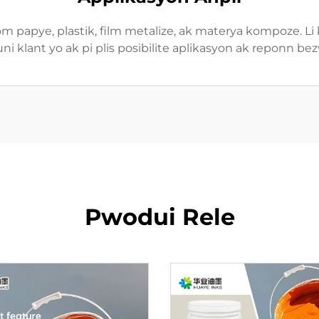
òm papye, plastik, film metalize, ak materya kompoze. Li k
uni klant yo ak pi plis posibilite aplikasyon ak reponn b
Pwodui Rele