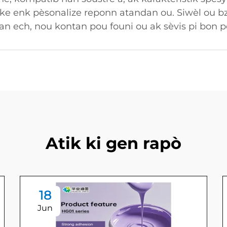
 ke enk pèsonalize reponn atandan ou. Siwèl ou bz
an ech, nou kontan pou founi ou ak sèvis pi bon p
Atik ki gen rapò
18
Jun