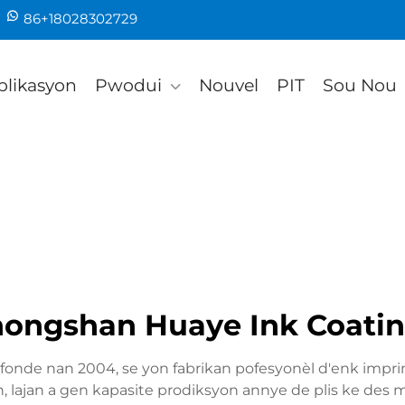
86+18028302729
plikasyon
Pwodui
Nouvel
PIT
Sou Nou
ongshan Huaye Ink Coating
fonde nan 2004, se yon fabrikan pofesyonèl d'enk imprim
lajan a gen kapasite prodiksyon annye de plis ke des mil 