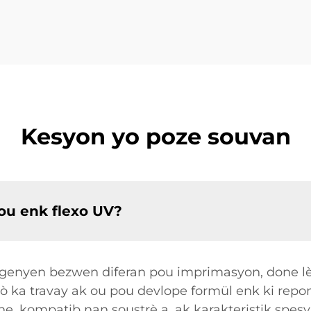
Kesyon yo poze souvan
pou enk flexo UV?
 genyen bezwen diferan pou imprimasyon, done lè 
nò ka travay ak ou pou devlope formül enk ki rep
che, kompatib nan soustrè a, ak karakteristik spesy