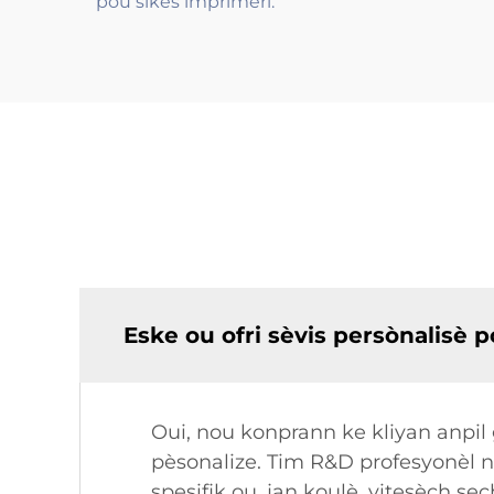
pou sikès imprimeri.
Eske ou ofri sèvis persònalisè 
Oui, nou konprann ke kliyan anpil
pèsonalize. Tim R&D profesyonèl 
spesifik ou, jan koulè, vitesèch se