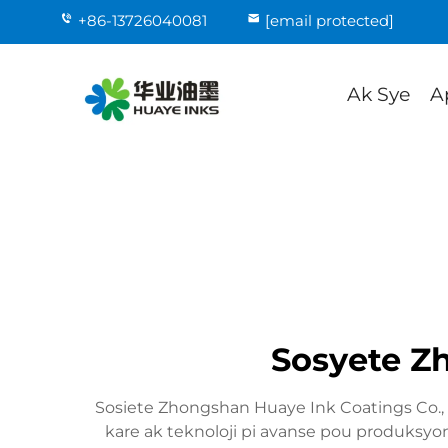
+86-13726040081
[email protected]
Ak Sye
A
Sosyete Zh
Sosiete Zhongshan Huaye Ink Coatings Co., 
kare ak teknoloji pi avanse pou produksyon, 