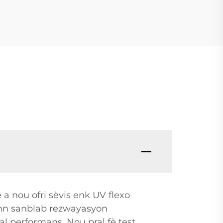
a nou ofri sèvis enk UV flexo
onn sanblab rezwayasyon
al performans. Nou pral fè test