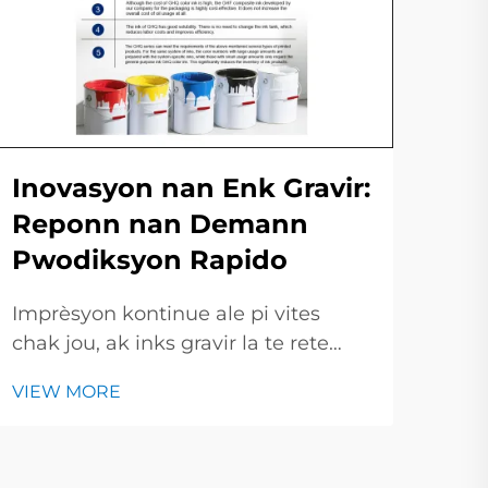
Ri
Yo
Inovasyon nan Enk Gravir:
Im
Reponn nan Demann
Pwodiksyon Rapido
Nan
kre
Imprèsyon kontinue ale pi vites
bazé
VIE
chak jou, ak inks gravir la te rete
ak l
andeyò. Nan ti kout sa a, nou pral
nou
VIEW MORE
jete yon kè sou idèt nouvo ki detriye
antr
inks gravir moderne ak kijan yo
plis
chanje mannyè choza yo te