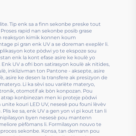
ite. Tip enk sa a finn sekonbe preske tout
n. Proses rapid nan sekonbe posib grase
anch reaksyon kimik konnen koum
antage pi gran enk UV a se doreman exeplèr li.
 aplikasyon kote pòdwi yo te ekspoze sou
tan enk la kont efase asire ke koulè yo
 Enk UV a ofri bon satirasyon koulè ak nitides,
è, inklizivman ton Pantone - aksepte, asire
, asire ke desen la transfere ak presizyon de
 materyo. Li ka sèvi sou variète materyo,
ektronik, otomotif ak bòn konpozan. Pou
n atrap konbinezan men ki proteje pòdwi
unite kouri LED UV, nesesè pou founi lèvèv
is ke sa, enk UV a gen yon vi pi kout tan li
manipilasyon byen nesesè pou mantenn
ameliore pèfòmans li. Formilasyon nouvo te
n proces sekonbe. Konsa, tan demann pou