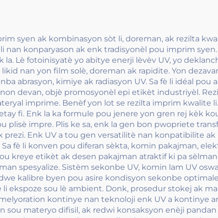
rim syen ak kombinasyon sòt li, doreman, ak rezilta kwal
dife li nan konparyason ak enk tradisyonèl pou imprim sye
 la. Lè fotoinisyatè yo abitye enerji lèvèv UV, yo dekl
t likid nan yon film solè, doreman ak rapidite. Yon dezav
nba abrasyon, kimiye ak radiasyon UV. Sa fè li idéal pou
on devan, objè promosyonèl epi etikèt industriyèl. Rezis
teryal imprime. Benèf yon lot se rezilta imprim kwalite li.
 fi. Enk la ka formule pou jenere yon gren rej kèk koul
plisè impre. Plis ke sa, enk la gen bon pwopriete transfè
 prezi. Enk UV a tou gen versatilitè nan konpatibilite ak
n. Sa fè li konven pou diferan sèkta, komin pakajman, el
pou kreye etikèt ak desen pakajman atraktif ki pa sèlma
pman spesyalize. Sistèm sekonbe UV, komin lam UV oswa 
we kalibre byen pou asire kondisyon sekonbe optimale. Pl
è li ekspoze sou lè ambient. Donk, prosedur stokej ak 
 amelyoration kontinye nan teknoloji enk UV a kontinye 
n sou materyo difisil, ak redwi konsaksyon enèji panda