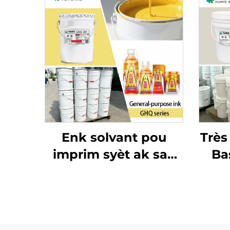
Enk solvant pou
Trè
imprim syèt ak sak
Ba
machann sou sak
Enk
plastik ak materyal
Ko 
empaquetaj
Papy