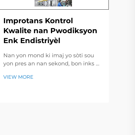
Improtans Kontrol
Kwalite nan Pwodiksyon
In
Enk Endistriyèl
Re
Nan yon mond ki imaj yo sòti sou
Pw
yon pres an nan sekond, bon inks pa
se yon avantage ekstra-li se tiket ou
Impr
VIEW MORE
dwe achte. Yon bon ekip kontrol
chak
kalite (QA) genyen tout barèl,
ande
VIE
bòtman ak kan, asyèt achete yo te
jete
sen ble a lè yo louvri yon kouvè. Jodi
inks
a, nou wi...
cha
impr
kon