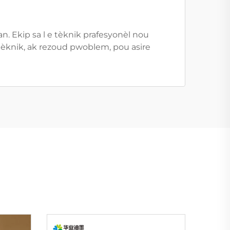
n. Ekip sa l e tèknik prafesyonèl nou
 tèknik, ak rezoud pwoblem, pou asire