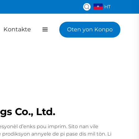
HT
Kontakte
Oten yon Konpo
s Co., Ltd.
syonèl d’enks pou imprim. Sito nan vile
rodiksyon annyele de pi pase dis mil tòn. Li