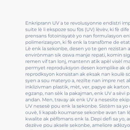
Enkriprann UV a te revolusyonne endistri imp
suite lè li ekspoze sou fòs (UV) lèvèv, ki fè 
prensans fotoinisyatè yo nan formulasyon enk
polimerizasyon, ki fè enk la transfòme de eta
Lè enk la sekonbe, desen yo te gen rezistan a
envirònman sik oswa manje repati, komin sign
remen vif tan lonj, mantenn atik apèl visèl ma
permyet reproduksyon desen komplike ak detay
reprodksyon konsistan ak eksak nan koulè sou 
syen a sou materyo a, rezilte nan impre net ak
inklizivman plastik, mèt, ver, papye ak karto
egzanp, nan sèk la pakajman, enk UV a sèvi 
andan. Men, travay ak enk UV a nesesite eki
UV nesesè pou enk la sekonbe. Sistèm sa yo d
ouvè, li kapab koumanse sekonbe avan tan l
kwalite ak pèfòmans enk la. Depi defi sa yo,
dezève pou aksele sekonbe, ameliore adèzyo