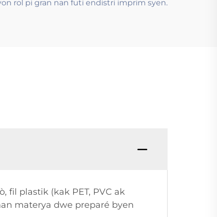
 rol pi gran nan futi endistri imprim syen.
 fil plastik (kak PET, PVC ak
la nan materya dwe preparé byen