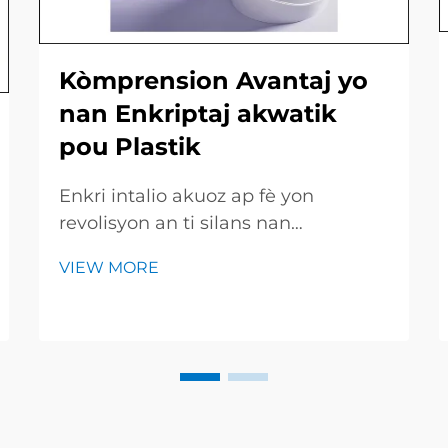
Kòmprension Avantaj yo
nan Enkriptaj akwatik
pou Plastik
Enkri intalio akuoz ap fè yon
revolisyon an ti silans nan
impremsyon grafik pa konsa yo koli
VIEW MORE
sou fi e piyès plastik ak rapidite kòl
ki sèch li. Paske melaj la se pase
tout ak dlo siple a ankò ladan solvan
pè, machin yo fini travay yo pi vit,
epargne lajan...