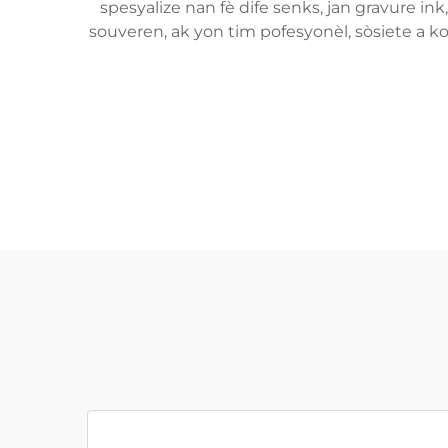
spesyalize nan fè dife senks, jan gravure ink
souveren, ak yon tim pofesyonèl, sòsiete a k