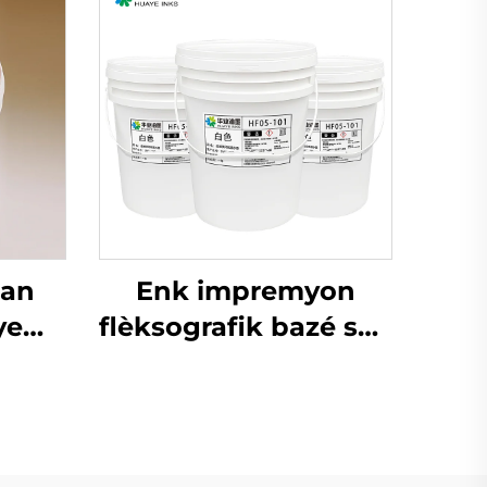
lan
Enk impremyon
ye
flèksografik bazé sou
iyèl,
dlo ki gen liz ak zil
flexo
pou sèvi nan papye
sèvi.
kouvè a ton epi ton
fò