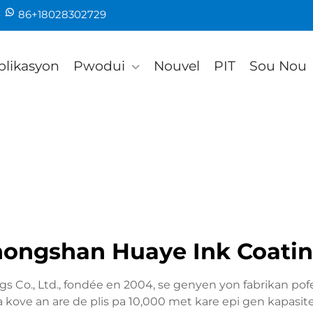
86+18028302729
plikasyon
Pwodui
Nouvel
PIT
Sou Nou
ongshan Huaye Ink Coating
 Co., Ltd., fondée en 2004, se genyen yon fabrikan pofe
ve an are de plis pa 10,000 met kare epi gen kapasite p