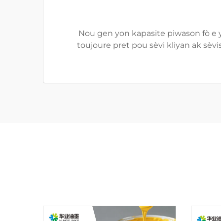
Nou gen yon kapasite piwason fò e yo
toujoure pret pou sèvi kliyan ak sèv