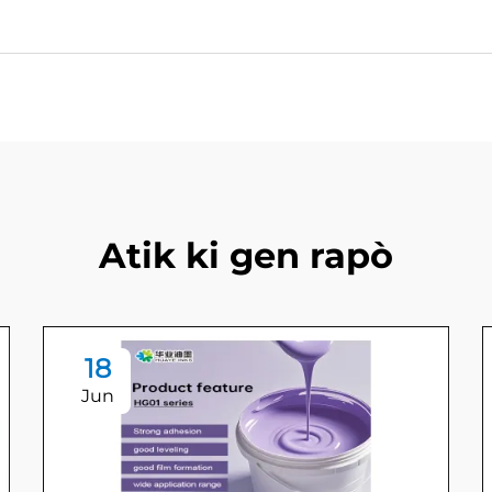
Atik ki gen rapò
18
Jun