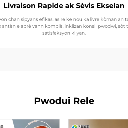
Livraison Rapide ak Sèvis Ekselan
n chan sipyans efikas, asire ke nou ka livre kòman an ta
is antèn e aprè vann komplè, inklizan konsil pwodwi, sòt
satisfaksyon kliyan.
Pwodui Rele