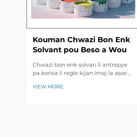
Kouman Chwazi Bon Enk
Solvant pou Beso a Wou
Chwazi bon enk solvan li antrepye
pa konsa li regle kijan imaj la aparèt
net e kijan lonj tems ladan piyès la
VIEW MORE
rest kle e briyan. Gid ki rapit la
jennen yon resime des tip enk
prinisipal, travay yo konvni, ak pwint
yo esentiel pou chek avan...