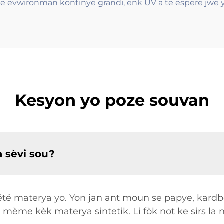
e evwironman kontinye grandi, enk UV a te espere jwe yon
Kesyon yo poze souvan
a sèvi sou?
été materya yo. Yon jan ant moun se papye, kardbò,
ak mème kèk materya sintetik. Li fòk not ke sirs 