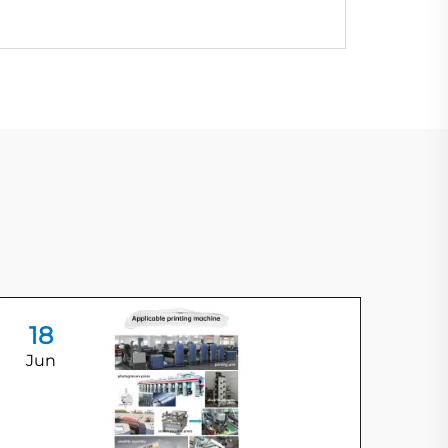
18
1
Jun
Ju