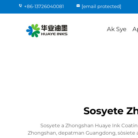
+86-13726040081
[email protected]
Ak Sye
A
Sosyete Zh
Sosyete a Zhongshan Huaye Ink Coatings
Zhongshan, depatman Guangdong, sòsiete a ko