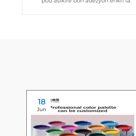
pou asikire bon adèzyon enkri la.
18
Jun