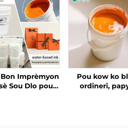
s Bon Imprèmyon
Pou kow ko b
sè Sou Dlo pou
ordineri, pap
 pou Papye Kow
kouvè ak lòt matr
Blan Ordineri ak
enk imprèmyon 
e Kouvè epi Lòt
dlo ki bon an ka 
Matriyèl