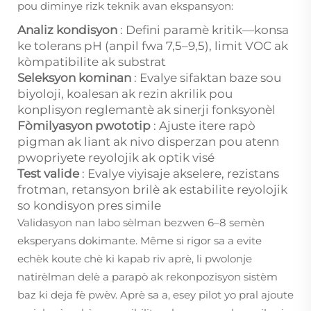
pou diminye rizk teknik avan ekspansyon:
Analiz kondisyon
: Defini paramè kritik—konsa
ke tolerans pH (anpil fwa 7,5–9,5), limit VOC ak
kòmpatibilite ak substrat
Seleksyon kominan
: Evalye sifaktan baze sou
biyoloji, koalesan ak rezin akrilik pou
konplisyon reglemantè ak sinerji fonksyonèl
Fòmilyasyon pwototip
: Ajuste itere rapò
pigman ak liant ak nivo disperzan pou atenn
pwopriyete reyolojik ak optik visé
Test valide
: Evalye viyisaje akselere, rezistans
frotman, retansyon brilè ak estabilite reyolojik
so kondisyon pres simile
Validasyon nan labo sèlman bezwen 6–8 semèn
eksperyans dokimante. Même si rigor sa a evite
echèk koute chè ki kapab riv aprè, li pwolonje
natirèlman delè a parapò ak rekonpozisyon sistèm
baz ki deja fè pwèv. Aprè sa a, esey pilot yo pral ajoute