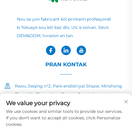
Nou se yon fabricant kòl printann profesyonèl
ki fokusye sou kòl baz dlo, UV, e solvan. Sèvis
OEM&ODM, livrezon an tan.
PRAN KONTAK
Rwou Jieqing n°2, Park endistriyal Shazai, Minzhong
Zhen, Vila Zhongshan, Povens Guangdong
We value your privacy
+86-13726040081
We use cookies and similar tools to provide our services.
If you don't want to accept all cookies, click Personalize
[email protected]
cookies.