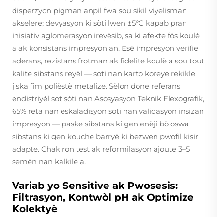
disperzyon pigman anpil fwa sou sikil viyelisman
akselere; devyasyon ki sòti lwen ±5°C kapab pran
inisiativ aglomerasyon irevèsib, sa ki afekte fòs koulè
a ak konsistans impresyon an. Esè impresyon verifie
aderans, rezistans frotman ak fidelite koulè a sou tout
kalite sibstans reyèl — soti nan karto koreye rekikle
jiska fim polièstè metalize. Sèlon done referans
endistriyèl sot sòti nan Asosyasyon Teknik Flexografik,
65% reta nan eskaladisyon sòti nan validasyon insizan
impresyon — paske sibstans ki gen enèji bò oswa
sibstans ki gen kouche barryè ki bezwen pwofil kisir
adapte. Chak ron test ak reformilasyon ajoute 3–5
semèn nan kalkile a.
Variab yo Sensitive ak Pwosesis:
Filtrasyon, Kontwòl pH ak Optimize
Kolektyè