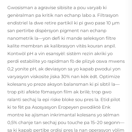
Gwosisman a agravise sibisite a pou varyab ki
genèralman pa kritik nan echanp labo a. Filtrasyon
endistriel la dwe retire partikil ki pi gwo pase 10 μm
san pertirbe dispèrsyon pigment nan echanp
nanometrik la—yon defi ki mande seleksyon filtre
kalite membran ak kalibrasyon vitès kouran anpil.
Kontwòl pH a vin esansyèl: sistèm rezin akriki yo
perdi estabilite yo rapidman fò de plizyè oswa mwens
0,2 yonite pH, ak deviasyon sa yo kapab pwodui yon
varyasyon viskosite jiska 30% nan kèk èdt. Optimize
kolesans yo preze aksyon balansman ki pi sibtil la—
trop piti afekte fòmasyon film ak brilè; trop gwo
ralanti sechaj la epi riske bloke sou pres la. Etid pilot
ki te fèt pa Asosyasyon Eropeyen pwodiktè Enk
montre ke ajisman inkrimantal kolesans yo sèlman
0,5% chanje tan sechaj pou touche pa 15–20 segonn—
sa ki kapab pertibe ordisi pres la nan operasyon vòlim