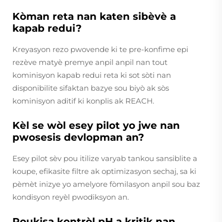
Kòman reta nan katen sibèvè a
kapab redui?
Kreyasyon rezo pwovende ki te pre-konfime epi
rezève matyè premye anpil anpil nan tout
kominisyon kapab redui reta ki sot sòti nan
disponibilite sifaktan bazye sou biyò ak sòs
kominisyon aditif ki konplis ak REACH.
Kèl se wòl esey pilot yo jwe nan
pwosesis devlopman an?
Esey pilot sèv pou itilize varyab tankou sansiblite a
koupe, efikasite filtre ak optimizasyon sechaj, sa ki
pèmèt inizye yo amelyore fòmilasyon anpil sou baz
kondisyon reyèl pwodiksyon an.
Poukisa kontròl pH a kritik nan