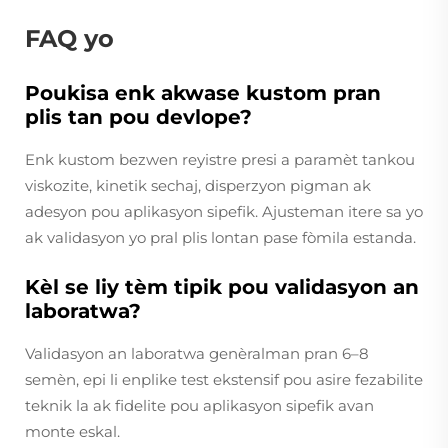
FAQ yo
Poukisa enk akwase kustom pran
plis tan pou devlope?
Enk kustom bezwen reyistre presi a paramèt tankou
viskozite, kinetik sechaj, disperzyon pigman ak
adesyon pou aplikasyon sipefik. Ajusteman itere sa yo
ak validasyon yo pral plis lontan pase fòmila estanda.
Kèl se liy tèm tipik pou validasyon an
laboratwa?
Validasyon an laboratwa genèralman pran 6–8
semèn, epi li enplike test ekstensif pou asire fezabilite
teknik la ak fidelite pou aplikasyon sipefik avan
monte eskal.