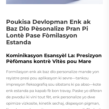
Poukisa Devlopman Enk ak
Baz Dlo Pèsonalize Pran Pi
Lontè Pase Fòmilasyon
Estanda
Kominikasyon Esansyèl La: Presizyon
Pèfòmans kontrè Vitès pou Mare
Formilasyon enk ak baz dlo personalize mande yon
reyistre presi pou aplikasyon ki sevre—tankou
impresyon fleksografiq sou sibstans ki pa abso—kote
enk estanda pa kapab fè bon travay. Paske yo diferan
de pwodui ki vini tout fèt, enk personalize yo dwe
opimize vizkosite, kinetik sechaj, dispesyon pigman,