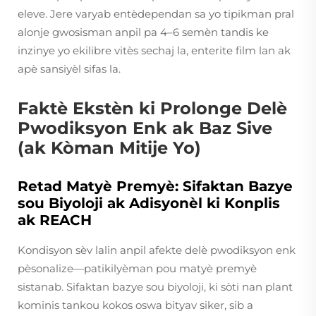
eleve. Jere varyab entèdependan sa yo tipikman pral
alonje gwosisman anpil pa 4–6 semèn tandis ke
inzinye yo ekilibre vitès sechaj la, enterite film lan ak
apè sansiyèl sifas la.
Faktè Ekstèn ki Prolonge Delè
Pwodiksyon Enk ak Baz Sive
(ak Kòman Mitije Yo)
Retad Matyè Premyè: Sifaktan Bazye
sou Biyoloji ak Adisyonèl ki Konplis
ak REACH
Kondisyon sèv lalin anpil afekte delè pwodiksyon enk
pèsonalize—patikilyèman pou matyè premyè
sistanab. Sifaktan bazye sou biyoloji, ki sòti nan plant
kominis tankou kokos oswa bityav siker, sib a