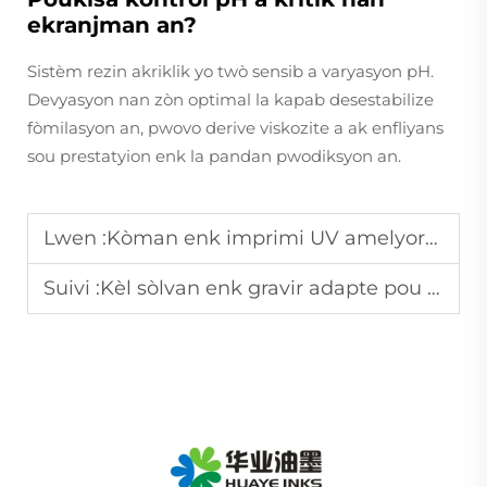
ekranjman an?
Sistèm rezin akriklik yo twò sensib a varyasyon pH.
Devyasyon nan zòn optimal la kapab desestabilize
fòmilasyon an, pwovo derive viskozite a ak enfliyans
sou prestatyion enk la pandan pwodiksyon an.
Lwen :
Kòman enk imprimi UV amelyore vitès kisyon pou emballaj?
Suivi :
Kèl sòlvan enk gravir adapte pou imprimi piblikasyon a vitès eleve?