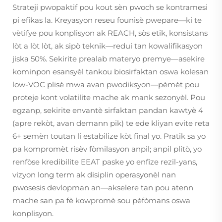
Strateji pwopaktif pou kout sèn pwoch se kontramesi
pi efikas la. Kreyasyon reseu founisè pwepare—ki te
vètifye pou konplisyon ak REACH, sòs etik, konsistans
lòt a lòt lòt, ak sipò teknik—redui tan kowalifikasyon
jiska 50%. Sekirite prealab materyo premye—asekire
kominpon esansyèl tankou biosirfaktan oswa kolesan
low-VOC plisè mwa avan pwodiksyon—pèmèt pou
proteje kont volatilite mache ak mank sezonyèl. Pou
egzanp, sekirite envantè sirfaktan pandan kawtyè 4
(apre rekòt, avan demann pik) te ede kliyan evite reta
6+ semèn toutan li estabilize kòt final yo. Pratik sa yo
pa kompromèt risèv fòmilasyon anpil; anpil plitò, yo
renfòse kredibilite EEAT paske yo enfize rezil-yans,
vizyon long term ak disiplin operasyonèl nan
pwosesis devlopman an—akselere tan pou atenn
mache san pa fè kowpromè sou pèfòmans oswa
konplisyon.