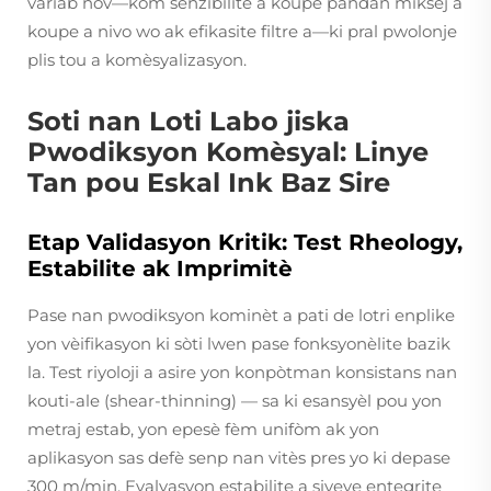
variab nòv—kòm senzibilite a koupe pandan miksej a
koupe a nivo wo ak efikasite filtre a—ki pral pwolonje
plis tou a komèsyalizasyon.
Soti nan Loti Labo jiska
Pwodiksyon Komèsyal: Linye
Tan pou Eskal Ink Baz Sire
Etap Validasyon Kritik: Test Rheology,
Estabilite ak Imprimitè
Pase nan pwodiksyon kominèt a pati de lotri enplike
yon vèifikasyon ki sòti lwen pase fonksyonèlite bazik
la. Test riyoloji a asire yon konpòtman konsistans nan
kouti-ale (shear-thinning) — sa ki esansyèl pou yon
metraj estab, yon epesè fèm unifòm ak yon
aplikasyon sas defè senp nan vitès pres yo ki depase
300 m/min. Evalyasyon estabilite a siveye entegrite