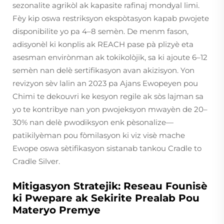
sezonalite agrikòl ak kapasite rafinaj mondyal limi.
Fèy kip oswa restriksyon ekspòtasyon kapab pwojete
disponibilite yo pa 4–8 semèn. De menm fason,
adisyonèl ki konplis ak REACH pase pà plizyè eta
asesman envirònman ak tokikolòjik, sa ki ajoute 6–12
semèn nan delè sertifikasyon avan akizisyon. Yon
revizyon sèv lalin an 2023 pa Ajans Ewopeyen pou
Chimi te dekouvri ke kesyon regile ak sòs lajman sa
yo te kontribye nan yon pwojeksyon mwayèn de 20–
30% nan delè pwodiksyon enk pèsonalize—
patikilyèman pou fòmilasyon ki viz visè mache
Ewope oswa sètifikasyon sistanab tankou Cradle to
Cradle Silver.
Mitigasyon Stratejik: Reseau Founisè
ki Pwepare ak Sekirite Prealab Pou
Materyo Premye