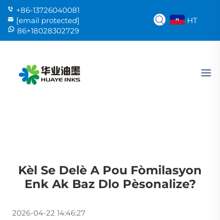
+86-13726040081
HT
[email protected]
86+18028302729
Kèl Se Delè A Pou Fòmilasyon
Enk Ak Baz Dlo Pèsonalize?
2026-04-22 14:46:27