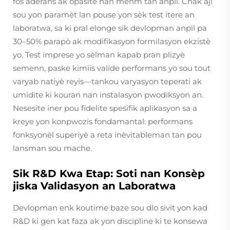
fòs aderans ak opasite nan menm tan anpil. Chak aji
sou yon paramèt lan pouse yon sèk test itere an
laboratwa, sa ki pral elonge sik devlopman anpil pa
30–50% parapò ak modifikasyon formilasyon ekzistè
yo. Test imprese yo sèlman kapab pran plizyè
semenn, paske kimiis valide performans yo sou tout
varyab natiyè reyis—tankou varyasyon teperati ak
umidite ki kouran nan instalasyon pwodiksyon an.
Nesesite iner pou fidelite spesifik aplikasyon sa a
kreye yon konpwozis fondamantal: performans
fonksyonèl superiyè a reta inèvitableman tan pou
lansman sou mache.
Sik R&D Kwa Etap: Soti nan Konsèp
jiska Validasyon an Laboratwa
Devlopman enk koutime baze sou dlo sivit yon kad
R&D ki gen kat faza ak yon discipline ki te konsewa