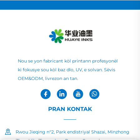
Nou se yon fabricant kòl printann profesyonèl
ki fokusye sou kòl baz dlo, UV, e solvan. Sèvis
OEM&ODM, livrezon an tan.
PRAN KONTAK
Rwou Jieqing n°2, Park endistriyal Shazai, Minzhong