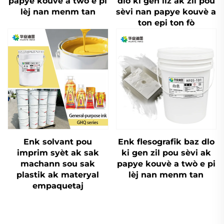
papye kouvè a twò e pi
dlo ki gen liz ak zil pou
lèj nan menm tan
sèvi nan papye kouvè a
ton epi ton fò
Enk solvant pou
Enk flesografik baz dlo
imprim syèt ak sak
ki gen zil pou sèvi ak
machann sou sak
papye kouvè a twò e pi
plastik ak materyal
lèj nan menm tan
empaquetaj