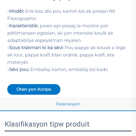
-Modèl:
Enk baz dlo pou karton bò ak presan fèt
Flexographic
-Karakteristik:
pwen epi presaj la montre yon
pèfòmansan egzelan, ak yon intensite koulè ak
adaptabilye espeyalman reyalen.
-Sous-trakman ki ka sèvi:
Pou papye ak kouvè a legè
ak lour, papye kraft blan ordinè, papye kraft, ete
materyèl.
-Sèvi pou:
Emballaj karton, emballaj bò kado
Oten yon Konpo
Deskripsyon
Klasifikasyon tipw produit