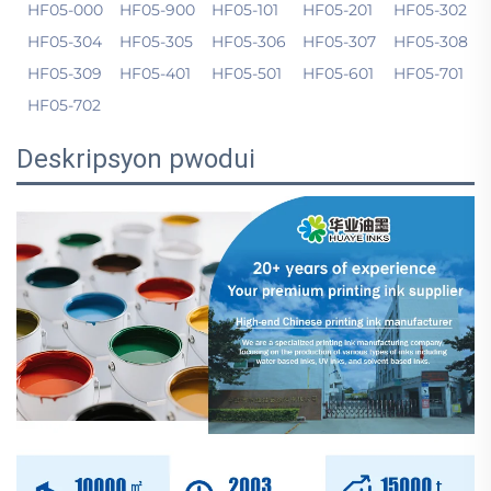
HF05-000
HF05-900
HF05-101
HF05-201
HF05-302
HF05-304
HF05-305
HF05-306
HF05-307
HF05-308
HF05-309
HF05-401
HF05-501
HF05-601
HF05-701
HF05-702
Deskripsyon pwodui