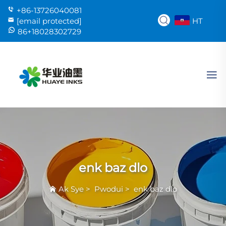
+86-13726040081
HT
[email protected]
86+18028302729
enk baz dlo
Ak Sye
>
Pwodui
>
enk baz dlo