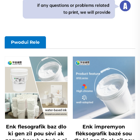
Pwodui Rele
Enk flesografik baz dlo
Enk impremyon
ki gen zil pou sèvi ak
flèksografik bazé sou