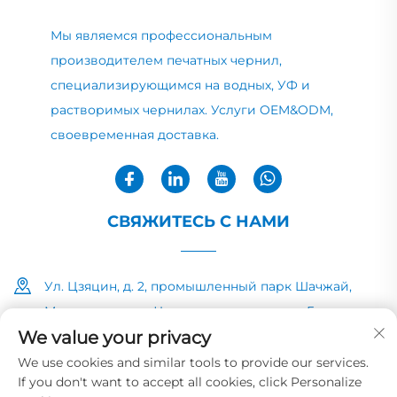
Мы являемся профессиональным
производителем печатных чернил,
специализирующимся на водных, УФ и
растворимых чернилах. Услуги OEM&ODM,
своевременная доставка.
СВЯЖИТЕСЬ С НАМИ
Ул. Цзяцин, д. 2, промышленный парк Шачжай,
Минчжун, город Чжуншань, провинция Гуандун
We value your privacy
+86-13726040081
We use cookies and similar tools to provide our services.
If you don't want to accept all cookies, click Personalize
[email protected]