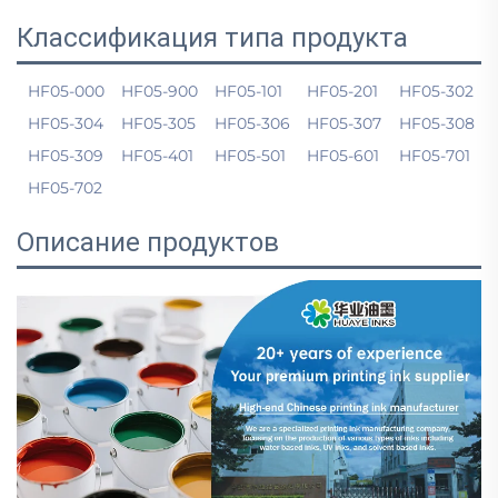
Классификация типа продукта
HF05-000
HF05-900
HF05-101
HF05-201
HF05-302
HF05-304
HF05-305
HF05-306
HF05-307
HF05-308
HF05-309
HF05-401
HF05-501
HF05-601
HF05-701
HF05-702
Описание продуктов