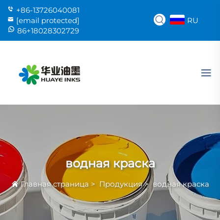
+86-13726040081
RU
[email protected]
86+18028302729
водная краска
Главная страница
>
Продукция
>
водная краска