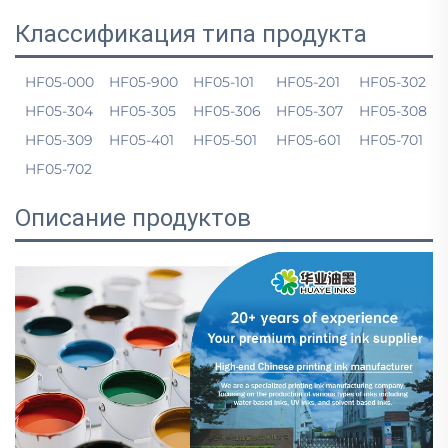
Классификация типа продукта
HF05-000
HF05-900
HF05-101
HF05-201
HF05-302
HF05-304
HF05-305
HF05-306
HF05-307
HF05-308
HF05-309
HF05-401
HF05-501
HF05-601
HF05-701
HF05-702
Описание продуктов