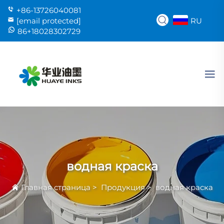
+86-13726040081
RU
[email protected]
86+18028302729
водная краска
Главная страница
>
Продукция
>
водная краска