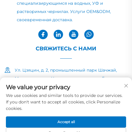
специализирующимся на водных, УФ и
растворимых чернилах. Услуги OEM&ODM,
своевременная доставка.
СВЯЖИТЕСЬ С НАМИ
Ул. Цзяцин, д. 2, промышленный парк Шачжай,
Минчжун, город Чжуншань, провинция Гуандун
We value your privacy
+86-13726040081
We use cookies and similar tools to provide our services.
If you don't want to accept all cookies, click Personalize
[email protected]
cookies.
Accept all
Авторские права © 2025 компании HUAYE INK&PAINT
CO.,LTD
Политика конфиденциальности