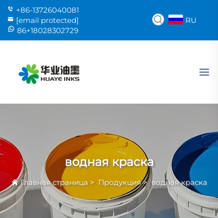
+86-13726040081
RU
[email protected]
86+18028302729
водная краска
Главная страница
>
Продукция
>
водная краска