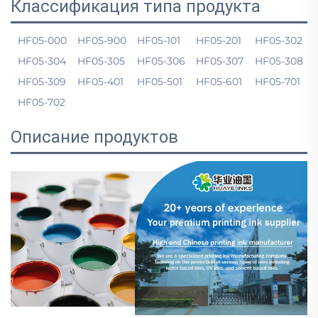
Классификация типа продукта
HF05-000
HF05-900
HF05-101
HF05-201
HF05-302
HF05-304
HF05-305
HF05-306
HF05-307
HF05-308
HF05-309
HF05-401
HF05-501
HF05-601
HF05-701
HF05-702
Описание продуктов