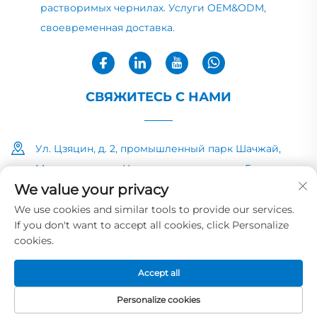
растворимых чернилах. Услуги OEM&ODM,
своевременная доставка.
СВЯЖИТЕСЬ С НАМИ
Ул. Цзяцин, д. 2, промышленный парк Шачжай,
Минчжун, город Чжуншань, провинция Гуандун
We value your privacy
+86-13726040081
We use cookies and similar tools to provide our services.
If you don't want to accept all cookies, click Personalize
[email protected]
cookies.
Accept all
Авторские права © 2025 компании HUAYE INK&PAINT
CO.,LTD
Политика конфиденциальности
Personalize cookies
ГЛАВНАЯ
ЭЛЕКТРОННАЯ