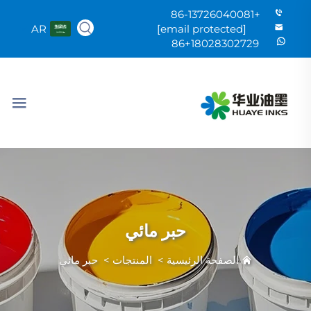
+86-13726040081
AR
[email protected]
86+18028302729
حبر مائي
الصفحة الرئيسية
>
المنتجات
>
حبر مائي