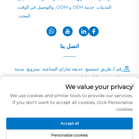
المذيبات. خدمة OEM و ODM، والتوصيل في الوقت
المحدد.
اتصل بنا
رقم 2 طريق جيتشينغ، حديقة شازاي الصناعية، مينزونغ، مدينة
زهاوتشونغ، مقاطعة قوانغدونغ
We value your privacy
+86-13726040081
We use cookies and similar tools to provide our services.
If you don't want to accept all cookies, click Personalize
[email protected]
cookies.
Accept all
حقوق الطبع والنشر © 2025 لشركة هواي للحبر والدهانات المحدودة
سياسة
الخصوصية
Personalize cookies