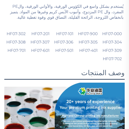
يُستخدم بشكل واسع في الكؤوس الورقية، والأواني الورقية، والPE 
المفرد، وال PE المزدوج، وأنبوب الآيس كريم وغيرها من المواد. يتميز 
بانخفاض اللزوجة، الرائحة القليلة، التصاق قوي وقوة تغطية عالية. 
HF07-302
HF07-201
HF07-101
HF07-900
HF07-000
HF07-308
HF07-307
HF07-306
HF07-305
HF07-304
HF07-701
HF07-601
HF07-501
HF07-401
HF07-309
HF07-702
وصف المنتجات