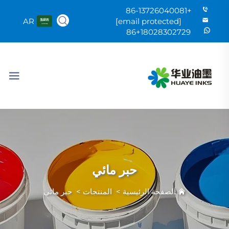
+86-13726040081
AR
[email protected]
86+18028302729
حبر مائي
الصفحة الرئيسية
>
المنتجات
>
حبر مائي