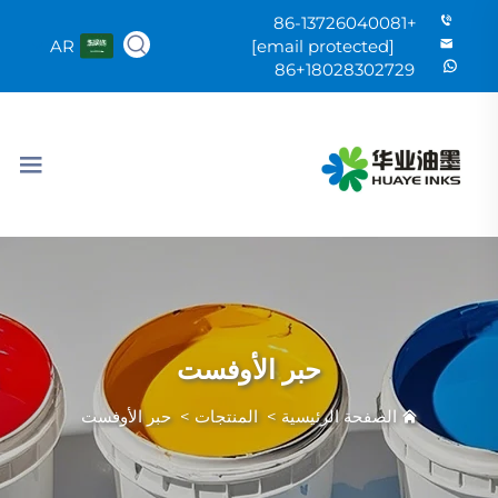
+86-13726040081
AR
[email protected]
86+18028302729
حبر الأوفست
الصفحة الرئيسية
>
المنتجات
>
حبر الأوفست