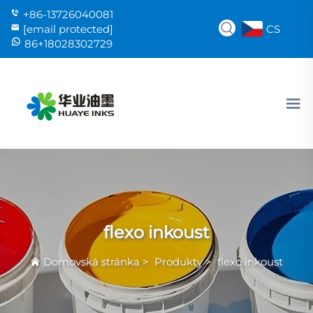
+86-13726040081
CS
[email protected]
86+18028302729
flexo inkoust
Domovská stránka
>
Produkty
>
flexo inkoust