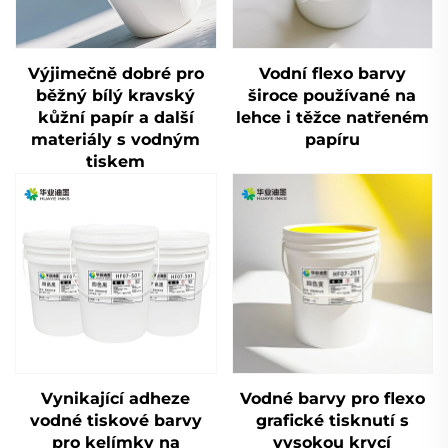
Výjimečně dobré pro
Vodní flexo barvy
běžný bílý kravský
široce používané na
kůžní papír a další
lehce i těžce natřeném
materiály s vodným
papíru
tiskem
Vynikající adheze
Vodné barvy pro flexo
vodné tiskové barvy
grafické tisknutí s
pro kelímky na
vysokou krycí