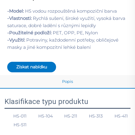
-Model:
HS vodou rozpouštěná kompoziční barva
-Vlastnosti:
Rychlá sušení, široké využití, vysoká barva
saturace, dobré ladění s různými lepidly
-Použitelné podloží:
PET, OPP, PE, Nylon
-Využití:
Potraviny, každodenní potřeby, obličejové
masky a jiné kompozitní lehké balení
Získat nabídku
Popis
Klasifikace typu produktu
HS-011
HS-104
HS-211
HS-313
HS-411
HS-511