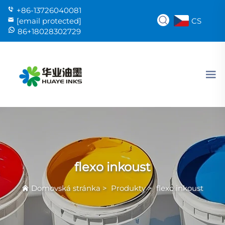
+86-13726040081
CS
[email protected]
86+18028302729
flexo inkoust
Domovská stránka
>
Produkty
>
flexo inkoust