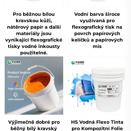
Pro běžnou bílou
Vodní barva široce
kravskou kůži,
využívaná pro
nátěrový papír a další
flexografický tisk na
materiály jsou
povrch papírových
vynikající flexografické
kelíčků a papírových
tisky vodné inkousty
mís
použitelné.
Výjimečně dobré pro
HS Vodná Flexo Tinta
běžný bílý kravský
pro Kompozitní Folie