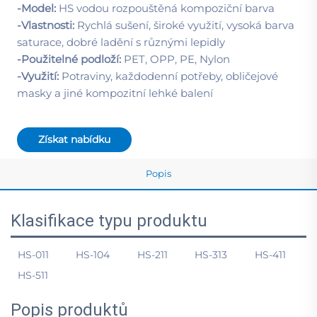
-Model:
HS vodou rozpouštěná kompoziční barva
-Vlastnosti:
Rychlá sušení, široké využití, vysoká barva
saturace, dobré ladění s různými lepidly
-Použitelné podloží:
PET, OPP, PE, Nylon
-Využití:
Potraviny, každodenní potřeby, obličejové
masky a jiné kompozitní lehké balení
Získat nabídku
Popis
Klasifikace typu produktu
HS-011
HS-104
HS-211
HS-313
HS-411
HS-511
Popis produktů