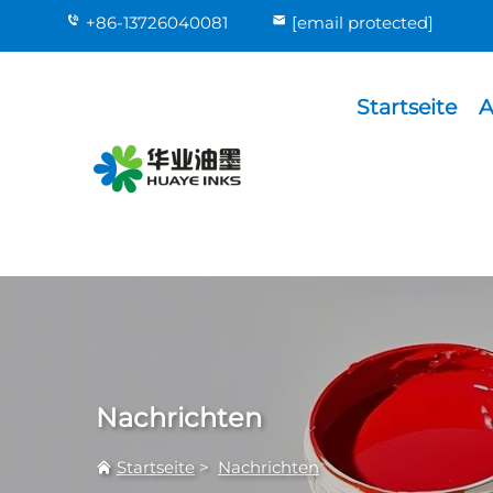
+86-13726040081
[email protected]
Startseite
A
Nachrichten
Startseite
>
Nachrichten