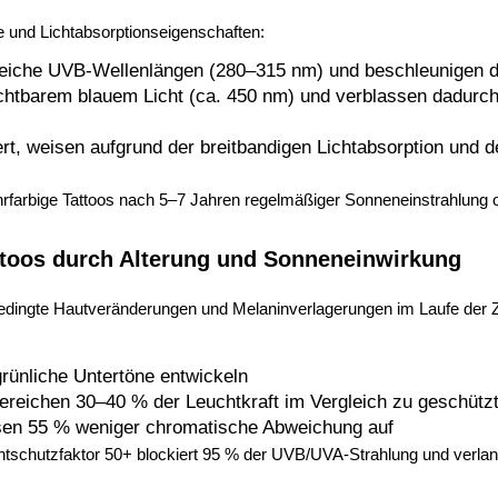
 und Lichtabsorptionseigenschaften:
reiche UVB-Wellenlängen (280–315 nm) und beschleunigen 
chtbarem blauem Licht (ca. 450 nm) und verblassen dadurch
ert, weisen aufgrund der breitbandigen Lichtabsorption und d
rfarbige Tattoos nach 5–7 Jahren regelmäßiger Sonneneinstrahlung 
ttoos durch Alterung und Sonneneinwirkung
edingte Hautveränderungen und Melaninverlagerungen im Laufe der Z
grünliche Untertöne entwickeln
ereichen 30–40 % der Leuchtkraft im Vergleich zu geschütz
eisen 55 % weniger chromatische Abweichung auf
schutzfaktor 50+ blockiert 95 % der UVB/UVA-Strahlung und verlan