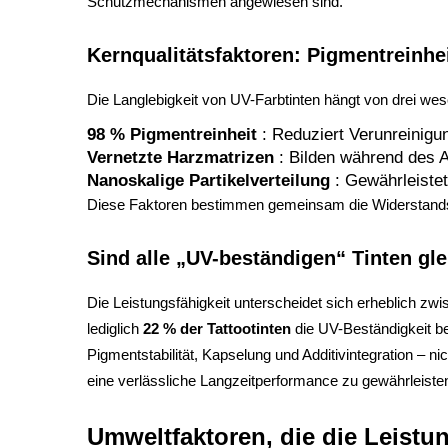
Schutzmechanismen angewiesen sind.
Kernqualitätsfaktoren: Pigmentreinhe
Die Langlebigkeit von UV-Farbtinten hängt von drei we
98 % Pigmentreinheit
: Reduziert Verunreinig
Vernetzte Harzmatrizen
: Bilden während des A
Nanoskalige Partikelverteilung
: Gewährleiste
Diese Faktoren bestimmen gemeinsam die Widerstandsfäh
Sind alle „UV-beständigen“ Tinten gl
Die Leistungsfähigkeit unterscheidet sich erheblich z
lediglich
22 % der Tattootinten
die UV-Beständigkeit b
Pigmentstabilität, Kapselung und Additivintegration – 
eine verlässliche Langzeitperformance zu gewährleiste
Umweltfaktoren, die die Leistu