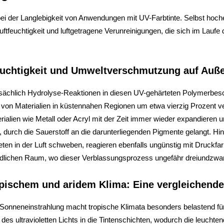
ei der Langlebigkeit von Anwendungen mit UV-Farbtinte. Selbst hoch
euchtigkeit und luftgetragene Verunreinigungen, die sich im Laufe d
euchtigkeit und Umweltverschmutzung auf Auß
tatsächlich Hydrolyse-Reaktionen in diesen UV-gehärteten Polymerbes
tung von Materialien in küstennahen Regionen um etwa vierzig Prozen
erialien wie Metall oder Acryl mit der Zeit immer wieder expandiere
, durch die Sauerstoff an die darunterliegenden Pigmente gelangt. 
eten in der Luft schweben, reagieren ebenfalls ungünstig mit Druckf
ändlichen Raum, wo dieser Verblassungsprozess ungefähr dreiundzwan
opischem und aridem Klima: Eine vergleichende
 Sonneneinstrahlung macht tropische Klimata besonders belastend für 
fe des ultravioletten Lichts in die Tintenschichten, wodurch die leucht