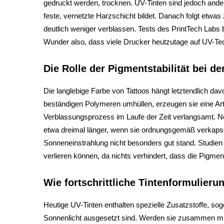
gedruckt werden, trocknen. UV-Tinten sind jedoch ander
feste, vernetzte Harzschicht bildet. Danach folgt etwa
deutlich weniger verblassen. Tests des PrintTech Labs 
Wunder also, dass viele Drucker heutzutage auf UV-Te
Die Rolle der Pigmentstabilität bei d
Die langlebige Farbe von Tattoos hängt letztendlich dav
beständigen Polymeren umhüllen, erzeugen sie eine Art S
Verblassungsprozess im Laufe der Zeit verlangsamt. N
etwa dreimal länger, wenn sie ordnungsgemäß verkapselt
Sonneneinstrahlung nicht besonders gut stand. Studien
verlieren können, da nichts verhindert, dass die Pigme
Wie fortschrittliche Tintenformulieru
Heutige UV-Tinten enthalten spezielle Zusatzstoffe, soge
Sonnenlicht ausgesetzt sind. Werden sie zusammen mi