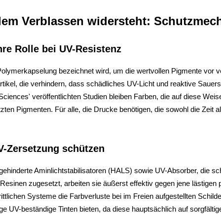
dem Verblassen widersteht: Schutzmech
re Rolle bei UV-Resistenz
olymerkapselung bezeichnet wird, um die wertvollen Pigmente vor 
ikel, die verhindern, dass schädliches UV-Licht und reaktive Sauerst
g Sciences' veröffentlichten Studien bleiben Farben, die auf diese We
tzten Pigmenten. Für alle, die Drucke benötigen, die sowohl die Zeit
UV-Zersetzung schützen
ehinderte Aminlichtstabilisatoren (HALS) sowie UV-Absorber, die sch
inen zugesetzt, arbeiten sie äußerst effektiv gegen jene lästigen p
hrittlichen Systeme die Farbverluste bei im Freien aufgestellten Schi
ge UV-beständige Tinten bieten, da diese hauptsächlich auf sorgfälti