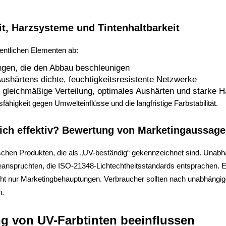
it, Harzsysteme und Tintenhaltbarkeit
sentlichen Elementen ab:
ungen, die den Abbau beschleunigen
ushärtens dichte, feuchtigkeitsresistente Netzwerke
t gleichmäßige Verteilung, optimales Aushärten und starke H
igkeit gegen Umwelteinflüsse und die langfristige Farbstabilität.
eich effektiv? Bewertung von Marketingaussag
wischen Produkten, die als „UV-beständig“ gekennzeichnet sind. Una
eanspruchten, die ISO-21348-Lichtechtheitsstandards entsprachen. E
nicht nur Marketingbehauptungen. Verbraucher sollten nach unabhängige
n.
ng von UV-Farbtinten beeinflussen