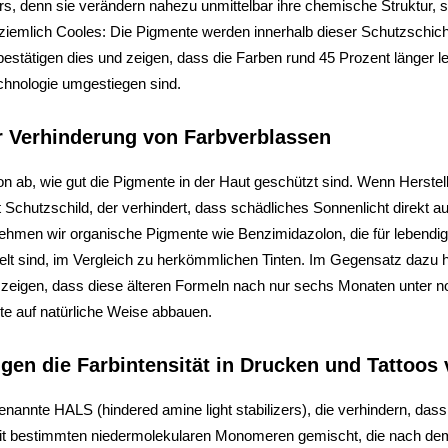
s, denn sie verändern nahezu unmittelbar ihre chemische Struktur, s
s ziemlich Cooles: Die Pigmente werden innerhalb dieser Schutzschic
bestätigen dies und zeigen, dass die Farben rund 45 Prozent länger l
chnologie umgestiegen sind.
er Verhinderung von Farbverblassen
on ab, wie gut die Pigmente in der Haut geschützt sind. Wenn Herstel
chutzschild, der verhindert, dass schädliches Sonnenlicht direkt auf
ehmen wir organische Pigmente wie Benzimidazolon, die für lebendig
 sind, im Vergleich zu herkömmlichen Tinten. Im Gegensatz dazu halt
 zeigen, dass diese älteren Formeln nach nur sechs Monaten unter n
nte auf natürliche Weise abbauen.
ngen die Farbintensität in Drucken und Tattoos
nannte HALS (hindered amine light stabilizers), die verhindern, dass s
t bestimmten niedermolekularen Monomeren gemischt, die nach dem 