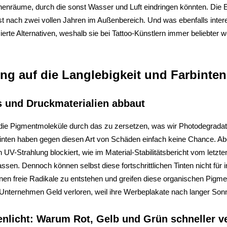
henräume, durch die sonst Wasser und Luft eindringen könnten. Die
t nach zwei vollen Jahren im Außenbereich. Und was ebenfalls interes
rte Alternativen, weshalb sie bei Tattoo-Künstlern immer beliebter we
g auf die Langlebigkeit und Farbintens
s und Druckmaterialien abbaut
s, die Pigmentmoleküle durch das zu zersetzen, was wir Photodegradat
inten haben gegen diesen Art von Schäden einfach keine Chance. Aber
 UV-Strahlung blockiert, wie im Material-Stabilitätsbericht vom letz
sen. Dennoch können selbst diese fortschrittlichen Tinten nicht für
 freie Radikale zu entstehen und greifen diese organischen Pigmen
nternehmen Geld verloren, weil ihre Werbeplakate nach langer Son
enlicht: Warum Rot, Gelb und Grün schneller v