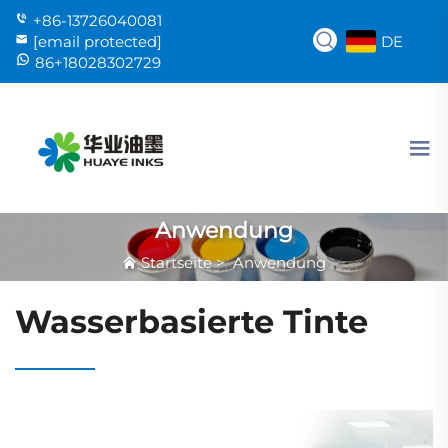
+86-13726040081
DE
[email protected]
86+18028302729
Anwendung
Startseite
>
Anwendung
Wasserbasierte Tinte