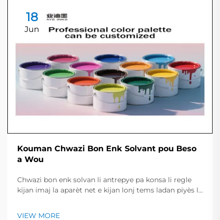
18
Jun
Kouman Chwazi Bon Enk Solvant pou Beso
a Wou
Chwazi bon enk solvan li antrepye pa konsa li regle
kijan imaj la aparèt net e kijan lonj tems ladan piyès la
rest kle e briyan. Gid ki rapit la jennen yon resime des
tip enk prinisipal, travay yo konvni, ak pwint yo
VIEW MORE