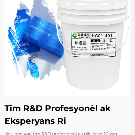
Tim R&D Profesyonèl ak
Eksperyans Ri
Nou gen yon tim R&D profesyonèl ak plis pase 20 zan