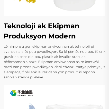
Teknoloji ak Ekipman
Produksyon Modern
Lè nimpre a gen ekipman anviwonnan ak tehnoloji pi
avanse nan lòt pou pwodiksyon. Sa ki pèmèt nou pou fè enk
gravir ak base dlo pou plastik ak kwalite stabi ak
pèfòmansan sipoze. Ekipman anviwonnan asire kontwòl
prezi nan proses pwodiksyon, depi chwazi matyè prèmye jis
a empaqaj finèl enk la, rezidann yon produit ki reponn
sanblab standa pi eleve.