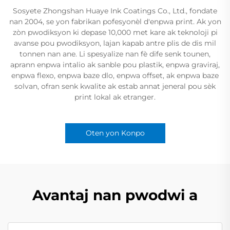
Sosyete Zhongshan Huaye Ink Coatings Co., Ltd., fondate
nan 2004, se yon fabrikan pofesyonèl d'enpwa print. Ak yon
zòn pwodiksyon ki depase 10,000 met kare ak teknoloji pi
avanse pou pwodiksyon, lajan kapab antre plis de dis mil
tonnen nan ane. Li spesyalize nan fè dife senk tounen,
aprann enpwa intalio ak sanble pou plastik, enpwa graviraj,
enpwa flexo, enpwa baze dlo, enpwa offset, ak enpwa baze
solvan, ofran senk kwalite ak estab annat jeneral pou sèk
print lokal ak etranger.
Oten yon Konpo
Avantaj nan pwodwi a