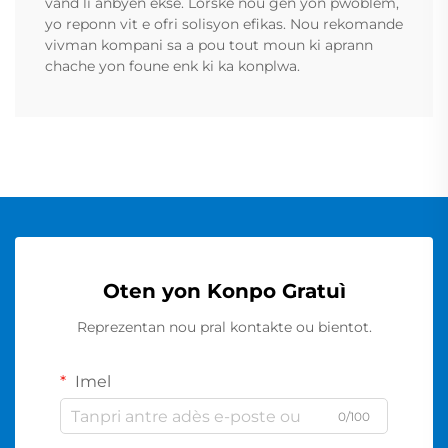
vand li anbyen ekse. Lorske nou gen yon pwoblem,
yo reponn vit e ofri solisyon efikas. Nou rekomande
vivman kompani sa a pou tout moun ki aprann
chache yon foune enk ki ka konplwa.
Oten yon Konpo Gratuì
Reprezentan nou pral kontakte ou bientot.
Imel
0/100