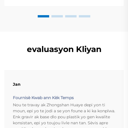
esentiel pou chek avan...
evaluasyon Kliyan
Jan
Fournisè Kwab ann Kèk Temps
Nou te travay ak Zhongshan Huaye depi yon ti
moun, epi yo te jodi a se yon foune a ki ka konplwa.
Enk gravir ak base dlo pou plastik yo gen kwalite
konsistan, epi yo toujou livle nan tan. Sèvis apre