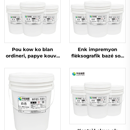
Pou kow ko blan
Enk impremyon
ordineri, papye kouvè
flèksografik bazé sou
ak lòt matriyèl, enk
dlo ki gen liz ak zil
imprèmyon flexogrefik
pou sèvi nan papye
dlo ki bon an ka sèvi.
kouvè a ton epi ton fò