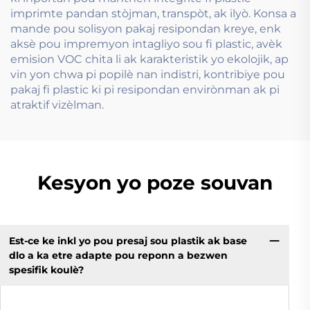
imprimte pandan stòjman, transpòt, ak ilyò. Konsa a
mande pou solisyon pakaj resipondan kreye, enk
aksè pou impremyon intagliyo sou fi plastic, avèk
emision VOC chita li ak karakteristik yo ekolojik, ap
vin yon chwa pi popilè nan indistri, kontribiye pou
pakaj fi plastic ki pi resipondan envirònman ak pi
atraktif vizèlman.
Kesyon yo poze souvan
Est-ce ke inkl yo pou presaj sou plastik ak base
dlo a ka etre adapte pou reponn a bezwen
spesifik koulè?