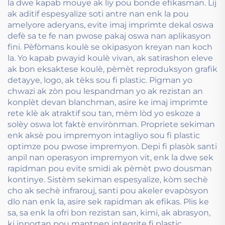
la dwe kapab mouye ak liy pou bonde efikasman. Lij
ak aditif espesyalize soti antre nan enk la pou
amelyore aderyans, evite imaj imprimte dekal oswa
defè sa te fe nan pwose pakaj oswa nan aplikasyon
fini. Pèfòmans koulè se okipasyon kreyan nan koch
la. Yo kapab pwayid koulè vivan, ak satirashon eleve
ak bon eksaktese koulè, pèmèt reproduksyon grafik
detayye, logo, ak tèks sou fi plastic. Pigman yo
chwazi ak zòn pou lespandman yo ak rezistan an
konplèt devan blanchman, asire ke imaj imprimte
rete klè ak atraktif sou tan, mèm lòd yo eskoze a
solèy oswa lot faktè envirònman. Propriete sekiman
enk aksè pou impremyon intagliyo sou fi plastic
optimze pou pwose impremyon. Depi fi plasòk santi
anpil nan operasyon impremyon vit, enk la dwe sek
rapidman pou evite smidi ak pèmèt pwo dousman
kontinye. Sistèm sekiman espesyalize, kòm sechè
cho ak sechè infrarouj, santi pou akeler evapòsyon
dlo nan enk la, asire sek rapidman ak efikas. Plis ke
sa, sa enk la ofri bon rezistan san, kimi, ak abrasyon,
ki inportan pou mantnen integrite fi plastic