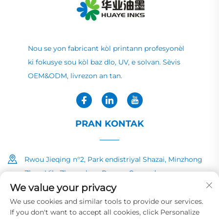
Nou se yon fabricant kòl printann profesyonèl
ki fokusye sou kòl baz dlo, UV, e solvan. Sèvis
OEM&ODM, livrezon an tan.
PRAN KONTAK
Rwou Jieqing n°2, Park endistriyal Shazai, Minzhong
Zhen, Vila Zhongshan, Povens Guangdong
We value your privacy
+86-13726040081
We use cookies and similar tools to provide our services.
If you don't want to accept all cookies, click Personalize
[email protected]