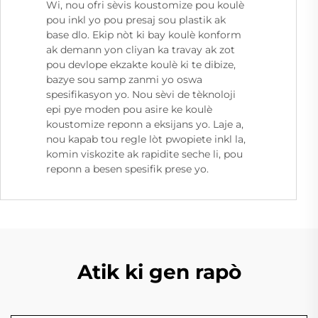
Wi, nou ofri sèvis koustomize pou koulè
pou inkl yo pou presaj sou plastik ak
base dlo. Ekip nòt ki bay koulè konform
ak demann yon cliyan ka travay ak zot
pou devlope ekzakte koulè ki te dibize,
bazye sou samp zanmi yo oswa
spesifikasyon yo. Nou sèvi de tèknoloji
epi pye moden pou asire ke koulè
koustomize reponn a eksijans yo. Laje a,
nou kapab tou regle lòt pwopiete inkl la,
komin viskozite ak rapidite seche li, pou
reponn a besen spesifik prese yo.
Atik ki gen rapò