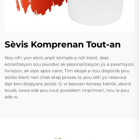
Sèvis Komprenan Tout-an
Nou ofri yon sèvis anpli kòmple a nòt klant, depi
konsiltasyon sou pwodwi ak pèsonalizasyon jis a pwartsyon,
livrezon, ak sipò apos vann. Tim ekspè a nou disponib pou
asiste klant nan chak etap proses la, pou sèti yo resevwa
lèpi bon èkspyans posib. Si w bezwen konsey teknik, akord
koulè, oswa ede pou tout pwoblem imprimeri, nou la pou
ede w.