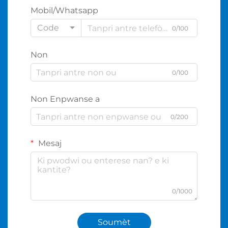
Mobil/Whatsapp
Code
0/100
Non
0/100
Non Enpwanse a
0/200
Mesaj
0/1000
Soumèt