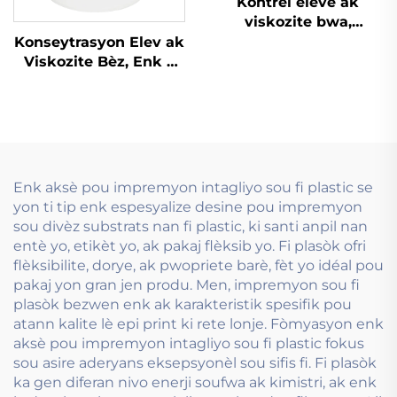
Kontrèl eleve ak
viskozite bwa,
espesyalman desine
Konseytrasyon Elev ak
pou enk a baz dlo ki
Viskozite Bèz, Enk a
sèvi nan teknoloji
baz dlo ki sèvi ak
preprim.
Teknoloji Flexograf
Enk aksè pou impremyon intagliyo sou fi plastic se
yon ti tip enk espesyalize desine pou impremyon
sou divèz substrats nan fi plastic, ki santi anpil nan
entè yo, etikèt yo, ak pakaj flèksib yo. Fi plasòk ofri
flèksibilite, dorye, ak pwopriete barè, fèt yo idéal pou
pakaj yon gran jen produ. Men, impremyon sou fi
plasòk bezwen enk ak karakteristik spesifik pou
atann kalite lè epi print ki rete lonje. Fòmyasyon enk
aksè pou impremyon intagliyo sou fi plastic fokus
sou asire aderyans eksepsyonèl sou sifis fi. Fi plasòk
ka gen diferan nivo enerji soufwa ak kimistri, ak enk