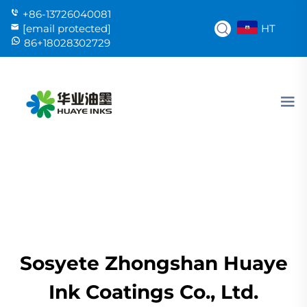
+86-13726040081
HT
[email protected]
86+18028302729
Sosyete Zhongshan Huaye
Ink Coatings Co., Ltd.