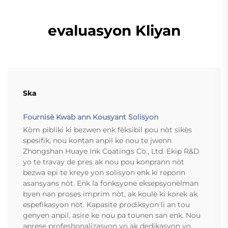
evaluasyon Kliyan
Ska
Fournisè Kwab ann Kousyant Solisyon
Kòm pibliki ki bezwen enk fèksibil pou nòt sikès
spesifik, nou kontan anpil ke nou te jwenn
Zhongshan Huaye Ink Coatings Co., Ltd. Ekip R&D
yo te travay de pres ak nou pou konprann nòt
bezwa epi te kreye yon solisyon enk ki reponn
asansyans nòt. Enk la fonksyone eksepsyonèlman
byen nan proses imprim nòt, ak koulè ki korek ak
espefikasyon nòt. Kapasite prodiksyon li an tou
genyen anpil, asire ke nou pa tounen san enk. Nou
aprese profeshonalizasyon yo ak dedikasyon yo