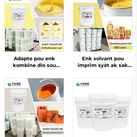
Adapte pou enk
Enk solvant pou
kombine dlo sou
imprim syèt ak sak
materyo PET ak OPP
machann sou sak
plastik ak materyal
empaquetaj