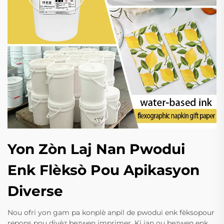
Yon Zòn Laj Nan Pwodui
Enk Flèksò Pou Apikasyon
Diverse
Nou ofri yon gam pa konplè anpil de pwodui enk fèksopour
repons pou divèz bezwen imprimer. Ki jan ou bezwen enk