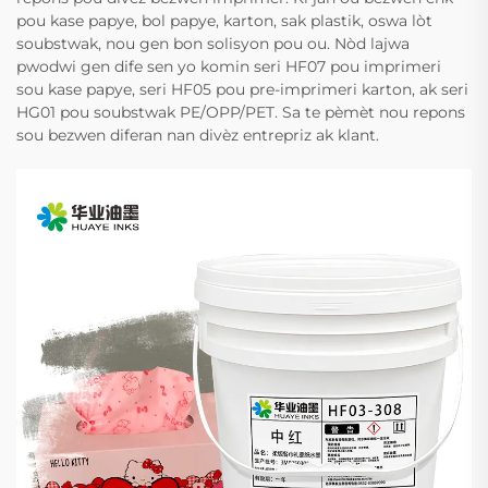
pou kase papye, bol papye, karton, sak plastik, oswa lòt
soubstwak, nou gen bon solisyon pou ou. Nòd lajwa
pwodwi gen dife sen yo komin seri HF07 pou imprimeri
sou kase papye, seri HF05 pou pre-imprimeri karton, ak seri
HG01 pou soubstwak PE/OPP/PET. Sa te pèmèt nou repons
sou bezwen diferan nan divèz entrepriz ak klant.