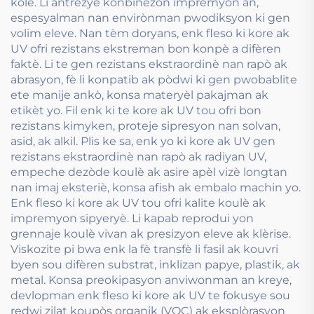
kole. Li antrezye konbinezon impremyon an,
espesyalman nan envirònman pwodiksyon ki gen
volim eleve. Nan tèm doryans, enk fleso ki kore ak
UV ofri rezistans ekstreman bon konpè a difèren
faktè. Li te gen rezistans ekstraordinè nan rapò ak
abrasyon, fè li konpatib ak pòdwi ki gen pwobablite
ete manije ankò, konsa materyèl pakajman ak
etikèt yo. Fil enk ki te kore ak UV tou ofri bon
rezistans kimyken, proteje sipresyon nan solvan,
asid, ak alkil. Plis ke sa, enk yo ki kore ak UV gen
rezistans ekstraordinè nan rapò ak radiyan UV,
empeche dezòde koulè ak asire apèl vizè longtan
nan imaj eksteriè, konsa afish ak embalo machin yo.
Enk fleso ki kore ak UV tou ofri kalite koulè ak
impremyon sipyeryè. Li kapab reprodui yon
grennaje koulè vivan ak presizyon eleve ak klèrise.
Viskozite pi bwa enk la fè transfè li fasil ak kouvri
byen sou difèren substrat, inklizan papye, plastik, ak
metal. Konsa preokipasyon anviwonman an kreye,
devlopman enk fleso ki kore ak UV te fokusye sou
redwi zilat koupòs organik (VOC) ak eksplòrasyon