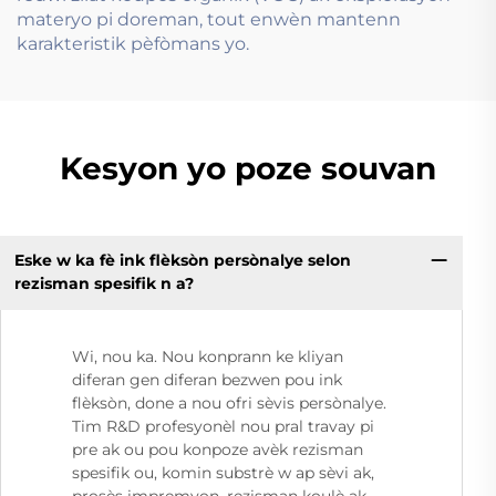
materyo pi doreman, tout enwèn mantenn
karakteristik pèfòmans yo.
Kesyon yo poze souvan
Eske w ka fè ink flèksòn persònalye selon
rezisman spesifik n a?
Wi, nou ka. Nou konprann ke kliyan
diferan gen diferan bezwen pou ink
flèksòn, done a nou ofri sèvis persònalye.
Tim R&D profesyonèl nou pral travay pi
pre ak ou pou konpoze avèk rezisman
spesifik ou, komin substrè w ap sèvi ak,
prosès impremyon, rezisman koulè ak