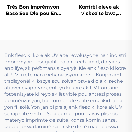
Très Bon Imprèmyon
Kontrèl eleve ak
Basè Sou Dlo pou Enk
viskozite bwa,
pou Papye Kow Ko
espesyalman desine
Blan Ordineri ak
pou enk a baz dlo ki
Papye Kouvè epi Lòt
sèvi nan teknoloji
Matriyèl
preprim.
Enk fleso ki kore ak UV a te revolusyone nan indistri
impremyon flesografik pa ofri sech rapid, doryans
anplifye, ak pèfòmans sipyeryè. Kle enk fleso ki kore
ak UV li rete nan mekanizasyon kore li. Konpozant
tradisyonèl ki bazye sou solvan oswa dlo a ki seche
atraver evaporyon, enk yo ki kore ak UV kontann
fotoenisyate ki reyo ak lèt viole pou antrezi proses
polimèrizasyon, tranforman de suite enk likid la nan
yon fil solè. Yon jan pi pralaj enk fleso ki kore ak UV
se rapidite sech li. Sa a pèmèt pou travay plis sou
materyo imprimte de suite, konsa komin sanse,
koupe, oswa laminè, san riske de fè mache oswa