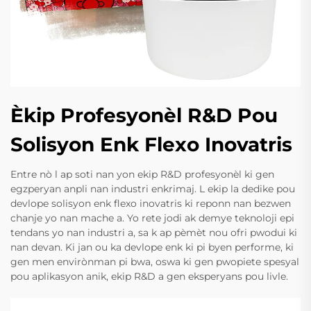
Èkip Profesyonèl R&D Pou
Solisyon Enk Flexo Inovatris
Entre nò l ap soti nan yon ekip R&D profesyonèl ki gen
egzperyan anpli nan industri enkrimaj. L ekip la dedike pou
devlope solisyon enk flexo inovatris ki reponn nan bezwen
chanje yo nan mache a. Yo rete jodi ak demye teknoloji epi
tendans yo nan industri a, sa k ap pèmèt nou ofri pwodui ki
nan devan. Ki jan ou ka devlope enk ki pi byen performe, ki
gen men envirònman pi bwa, oswa ki gen pwopiete spesyal
pou aplikasyon anik, ekip R&D a gen eksperyans pou livle.