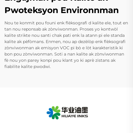
Pwoteksyon Environnman
Nou te konmit pou founi enk flèksografi d kalite ele, tout en
tan nou reponsab ak zònviwonman. Proses yo kontwòl
kalite strikte nou santi chak pati enk la atann pi ele standa
kalite ak pèfòmans. Enmen, nou ap dezèlòp enk flèksografi
zònviwonman ak emisyon VOC pi bò e lòt karakteristik ki
bon pou zònviwonman. Soti a nan kalite ak zònviwonman
fè nou yon parey konpi pou klant yo ki aprè zistans ak
fiabilite kalite pwodwi.