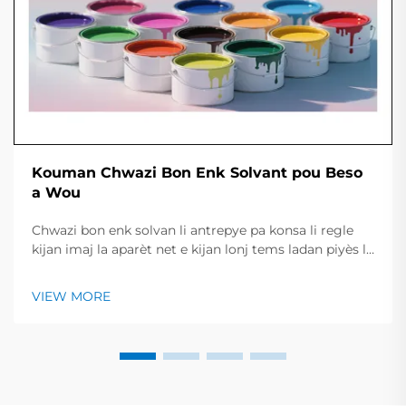
Kouman Chwazi Bon Enk Solvant pou Beso
a Wou
Chwazi bon enk solvan li antrepye pa konsa li regle
kijan imaj la aparèt net e kijan lonj tems ladan piyès la
rest kle e briyan. Gid ki rapit la jennen yon resime des
tip enk prinisipal, travay yo konvni, ak pwint yo
VIEW MORE
esentiel pou chek avan...