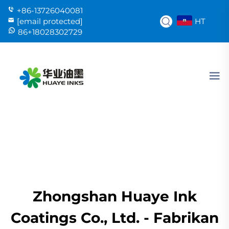
+86-13726040081
HT
[email protected]
86+18028302729
Zhongshan Huaye Ink
Coatings Co., Ltd. - Fabrikan