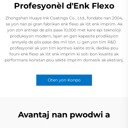
Profesyonèl d'Enk Flexo
Zhongshan Huaye Ink Coatings Co., Ltd., fondate nan 2004,
se yon nan pi gran fabrikan enk flexo ak lòt enk imprim. Ak
yon zòn antrepi de plis pase 10,000 met kare epi teknoloji
produksyon modern, lajan an gen kapasite prodiksyon
annyele de plis pase des mil tòn. Li gen yon tim R&D
profesyonèl ak yon tim kontwo kalite strik, dedike pou
founi enk flexo ak lòt enk imprim ki soti bon kwalite ak
performans konstan pou sèktè imprim domesik ak ekstranj.
Oten yon Konpo
Avantaj nan pwodwi a