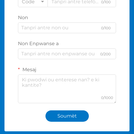
Code
0/100
Non
0/100
Non Enpwanse a
0/200
Mesaj
0/1000
Soumèt