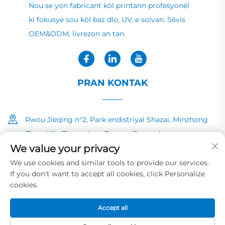
Nou se yon fabricant kòl printann profesyonèl
ki fokusye sou kòl baz dlo, UV, e solvan. Sèvis
OEM&ODM, livrezon an tan.
PRAN KONTAK
Rwou Jieqing n°2, Park endistriyal Shazai, Minzhong
Zhen, Vila Zhongshan, Povens Guangdong
We value your privacy
+86-13726040081
We use cookies and similar tools to provide our services.
If you don't want to accept all cookies, click Personalize
[email protected]
cookies.
Accept all
Dwa Aute © 2025 pa HUAYE INK&PAINT CO.,LTD
Politik sou vi
prive