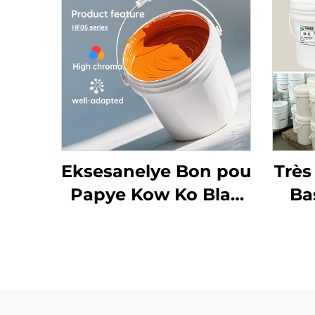
Eksesanelye Bon pou
Trè
Papye Kow Ko Blan
Ba
Ordineri ak Lòt
Enk
Matriyèl Ki Fonnen
Ko 
Dlo
Papy