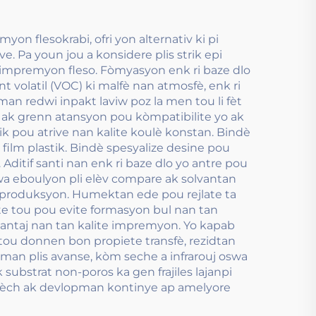
 flesokrabi, ofri yon alternativ ki pi
 Pa youn jou a konsidere plis strik epi
i impremyon fleso. Fòmyasyon enk ri baze dlo
 volatil (VOC) ki malfè nan atmosfè, enk ri
lman redwi inpakt laviw poz la men tou li fèt
azi ak grenn atansyon pou kòmpatibilite yo ak
tik pou atrive nan kalite koulè konstan. Bindè
 film plastik. Bindè spesyalize desine pou
Aditif santi nan enk ri baze dlo yo antre pou
wa eboulyon pli elèv compare ak solvantan
n produksyon. Humektan ede pou rejlate ta
e tou pou evite formasyon bul nan tan
avantaj nan tan kalite impremyon. Yo kapab
 tou donnen bon propiete transfè, rezidtan
sman plis avanse, kòm seche a infrarouj oswa
substrat non-poros ka gen frajiles lajanpi
rechèch ak devlopman kontinye ap amelyore