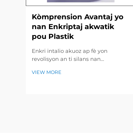
Kòmprension Avantaj yo
nan Enkriptaj akwatik
pou Plastik
Enkri intalio akuoz ap fè yon
revolisyon an ti silans nan
impremsyon grafik pa konsa yo koli
VIEW MORE
sou fi e piyès plastik ak rapidite kòl
ki sèch li. Paske melaj la se pase
tout ak dlo siple a ankò ladan solvan
pè, machin yo fini travay yo pi vit,
epargne lajan...