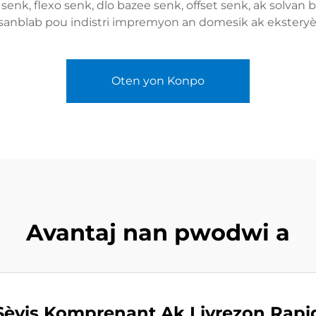
senk, flexo senk, dlo bazee senk, offset senk, ak solvan 
sanblab pou indistri impremyon an domesik ak eksteryè
Oten yon Konpo
Avantaj nan pwodwi a
Sèvis Komprenant Ak Livrezon Rapi