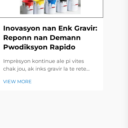
Ri
Yo
Inovasyon nan Enk Gravir:
Im
Reponn nan Demann
Pwodiksyon Rapido
Nan
kre
Imprèsyon kontinue ale pi vites
bazé
VIE
chak jou, ak inks gravir la te rete
ak l
andeyò. Nan ti kout sa a, nou pral
nou
VIEW MORE
jete yon kè sou idèt nouvo ki detriye
antr
inks gravir moderne ak kijan yo
plis
chanje mannyè choza yo te
imprime. Pa fason digital printing
kontinue pouse tout moun...