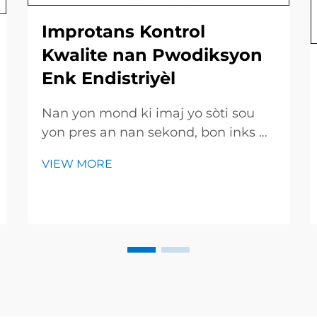
Improtans Kontrol
Kwalite nan Pwodiksyon
Enk Endistriyèl
Nan yon mond ki imaj yo sòti sou
yon pres an nan sekond, bon inks pa
se yon avantage ekstra-li se tiket ou
VIEW MORE
dwe achte. Yon bon ekip kontrol
kalite (QA) genyen tout barèl,
bòtman ak kan, asyèt achete yo te
sen ble a lè yo louvri yon kouvè. Jodi
a, nou wi...