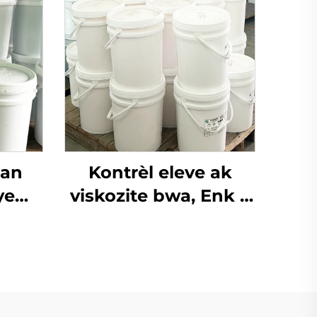
lan
Kontrèl eleve ak
ye
viskozite bwa, Enk a
iyèl,
baz dlo ki sèvi ak
flexo
teknoloji impremyon
sèvi.
Flexo Ink.