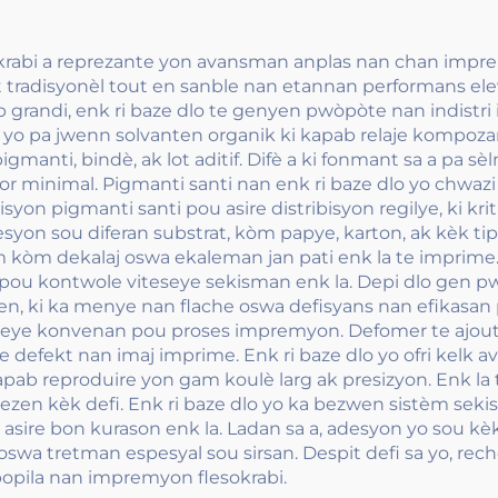
abi a reprezante yon avansman anplas nan chan impremyon
tradisyonèl tout en sanble nan etannan performans eleve.
ap grandi, enk ri baze dlo te genyen pwòpòte nan indistr
i yo pa jwenn solvanten organik ki kapab relaje kompozant
gmanti, bindè, ak lot aditif. Difè a ki fonmant sa a pa sè
k odor minimal. Pigmanti santi nan enk ri baze dlo yo chw
syon pigmanti santi pou asire distribisyon regilye, ki kri
esyon sou diferan substrat, kòm papye, karton, ak kèk tip
èm kòm dekalaj oswa ekaleman jan pati enk la te imprime. 
pou kontwole viteseye sekisman enk la. Depi dlo gen p
nmen, ki ka menye nan flache oswa defisyans nan efikasa
teseye konvenan pou proses impremyon. Defomer te ajout
 defekt nan imaj imprime. Enk ri baze dlo yo ofri kelk 
apab reproduire yon gam koulè larg ak presizyon. Enk la
rezen kèk defi. Enk ri baze dlo yo ka bezwen sistèm seki
asire bon kurason enk la. Ladan sa a, adesyon yo sou kèk 
 oswa tretman espesyal sou sirsan. Despit defi sa yo, 
 popila nan impremyon flesokrabi.