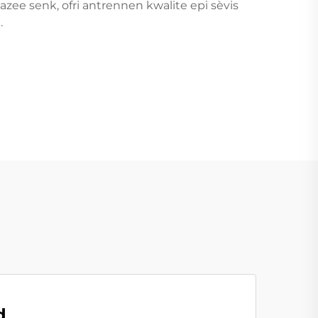
bazee senk, ofri antrennen kwalite epi sèvis
.
d