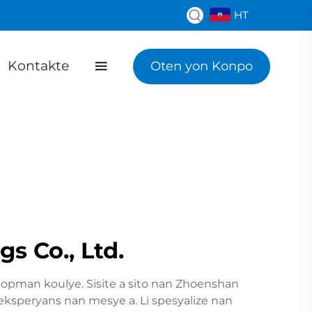
HT
Kontakte
Oten yon Konpo
s Co., Ltd.
vlopman koulye. Sisite a sito nan Zhoenshan
'eksperyans nan mesye a. Li spesyalize nan