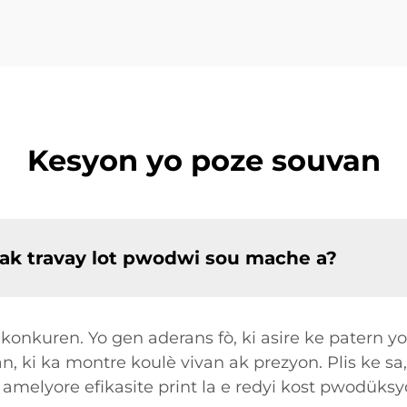
Kesyon yo poze souvan
 ak travay lot pwodwi sou mache a?
 konkuren. Yo gen aderans fò, ki asire ke patern y
n, ki ka montre koulè vivan ak prezyon. Plis ke sa,
ka amelyore efikasite print la e redyi kost pwodüks