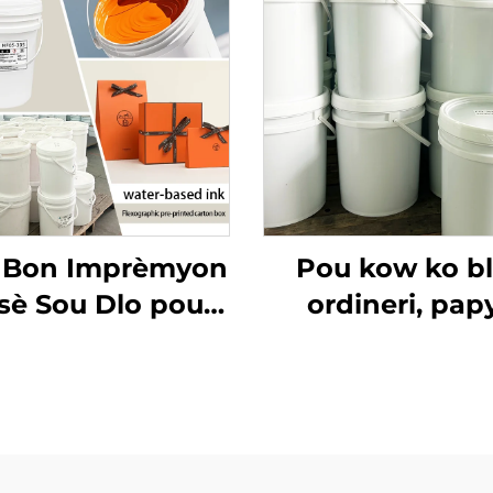
s Bon Imprèmyon
Pou kow ko b
sè Sou Dlo pou
ordineri, pap
 pou Papye Kow
kouvè ak lòt matr
Blan Ordineri ak
enk imprèmyon 
e Kouvè epi Lòt
dlo ki bon an ka 
Matriyèl