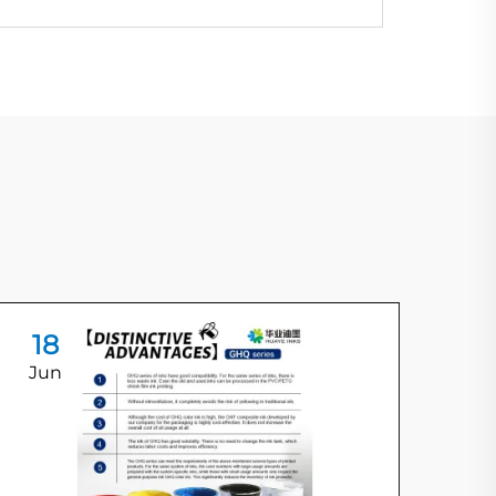
18
1
Jun
Ju