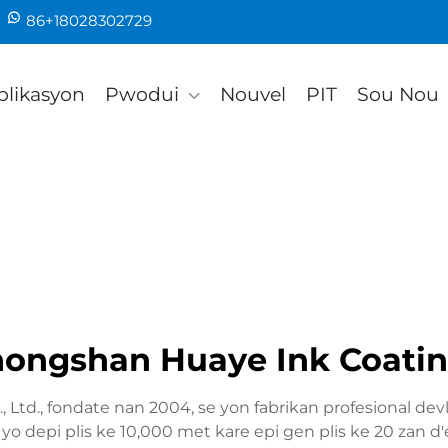
86+18028302729
plikasyon
Pwodui
Nouvel
PIT
Sou Nou
ongshan Huaye Ink Coating
Ltd., fondate nan 2004, se yon fabrikan profesional de
 yo depi plis ke 10,000 met kare epi gen plis ke 20 zan d