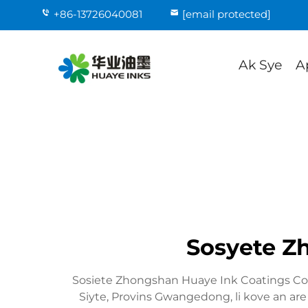
+86-13726040081
[email protected]
Ak Sye
A
Sosyete Zh
Sosiete Zhongshan Huaye Ink Coatings Co., 
Siyte, Provins Gwangedong, li kove an are