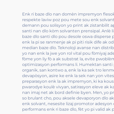
Enk ri baze dlo nan domèn impremyon flesokr
respekte laviw poz pou mete sou enk solvant 
demann pou solisyon yo print ak zistanbilit 
santi nan dlo kòm solvanten prensipal. Anlè l
baze dlo santi dlo pou desole oswa disperse pi
enk la pi se ranmenje ak pi piti risik dife a
median baze dlo. Teknoloji avanse nan distribi
yo nan enk la jwe yon rol vital pou fòmiyaj ad
fòme yon liy fò a ak substrat la, evite pwobl
optimizasyon performans li. Humektan santi 
organik, san kontwo a, enk la ka sek tro le
devapòsyon, asire ke enk la sek nan yon vi
preparasyon enk la ak impremyon, ki ka kouse
pwarodye koulè vivyan, satirasyon eleve ak k
nan imaj net ak bord definie byen. Men, yo p
so brulant cho, pou aksele devaporyon dlo ak 
enk solvant, nesesite lizaj promotor adesyon
performans enk ri baze dlo, fèt yo pi valid ak