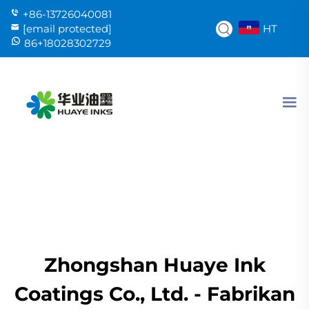
+86-13726040081
HT
[email protected]
86+18028302729
Zhongshan Huaye Ink
Coatings Co., Ltd. - Fabrikan