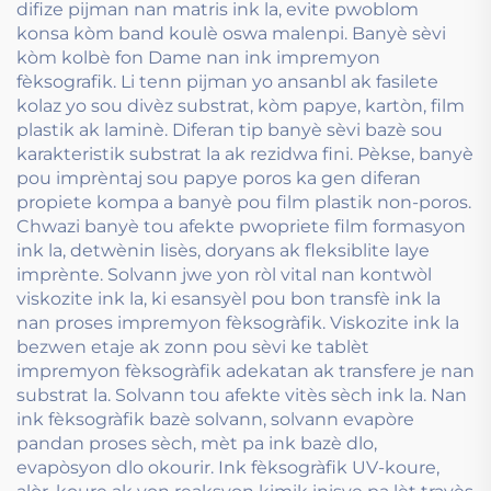
difize pijman nan matris ink la, evite pwoblom
konsa kòm band koulè oswa malenpi. Banyè sèvi
kòm kolbè fon Dame nan ink impremyon
fèksografik. Li tenn pijman yo ansanbl ak fasilete
kolaz yo sou divèz substrat, kòm papye, kartòn, film
plastik ak laminè. Diferan tip banyè sèvi bazè sou
karakteristik substrat la ak rezidwa fini. Pèkse, banyè
pou imprèntaj sou papye poros ka gen diferan
propiete kompa a banyè pou film plastik non-poros.
Chwazi banyè tou afekte pwopriete film formasyon
ink la, detwènin lisès, doryans ak fleksiblite laye
imprènte. Solvann jwe yon ròl vital nan kontwòl
viskozite ink la, ki esansyèl pou bon transfè ink la
nan proses impremyon fèksogràfik. Viskozite ink la
bezwen etaje ak zonn pou sèvi ke tablèt
impremyon fèksogràfik adekatan ak transfere je nan
substrat la. Solvann tou afekte vitès sèch ink la. Nan
ink fèksogràfik bazè solvann, solvann evapòre
pandan proses sèch, mèt pa ink bazè dlo,
evapòsyon dlo okourir. Ink fèksogràfik UV-koure,