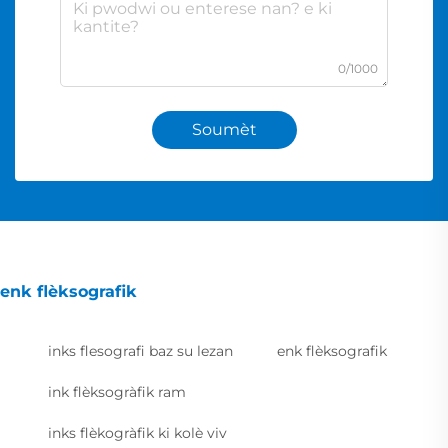
0/1000
Soumèt
enk flèksografik
inks flesografi baz su lezan
enk flèksografik
ink flèksogràfik ram
inks flèkogràfik ki kolè viv