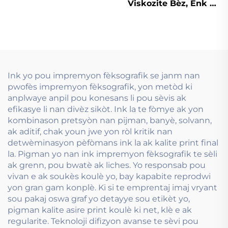
imprèmyon flexogrefik
Viskozite Bèz, Enk a
dlo ki bon an ka sèvi.
baz dlo ki sèvi ak
Teknoloji Flexograf
Ink yo pou impremyon fèksografik se janm nan
pwofès impremyon fèksografik, yon metòd ki
anplwaye anpil pou konesans li pou sèvis ak
efikasye li nan divèz sikòt. Ink la te fòmye ak yon
kombinason pretsyòn nan pijman, banyè, solvann,
ak aditif, chak youn jwe yon ròl kritik nan
detwèminasyon pèfòmans ink la ak kalite print final
la. Pigman yo nan ink impremyon fèksografik te sèli
ak grenn, pou bwatè ak liches. Yo responsab pou
vivan e ak soukès koulè yo, bay kapabite reprodwi
yon gran gam konplè. Ki si te emprentaj imaj vryant
sou pakaj oswa graf yo detayye sou etikèt yo,
pigman kalite asire print koulè ki net, klè e ak
regularite. Teknoloji difizyon avanse te sèvi pou