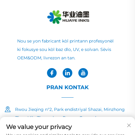
Nou se yon fabricant kòl printann profesyonèl
ki fokusye sou kòl baz dlo, UV, e solvan. Sèvis
OEM&ODM, livrezon an tan.
PRAN KONTAK
Rwou Jieqing n°2, Park endistriyal Shazai, Minzhong
Zhen, Vila Zhongshan, Povens Guangdong
We value your privacy
+86-13726040081