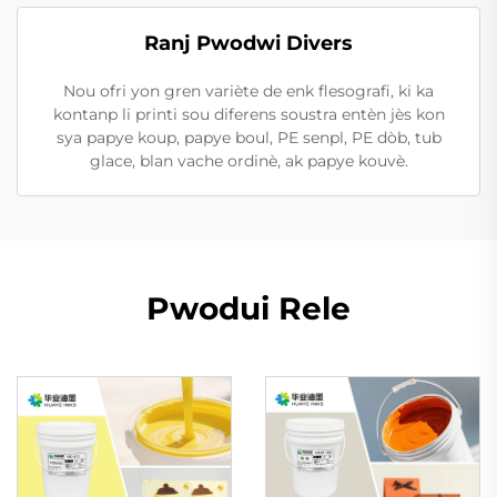
Ranj Pwodwi Divers
Nou ofri yon gren variète de enk flesografi, ki ka
kontanp li printi sou diferens soustra entèn jès kon
sya papye koup, papye boul, PE senpl, PE dòb, tub
glace, blan vache ordinè, ak papye kouvè.
Pwodui Rele