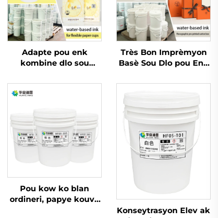
Adapte pou enk
Très Bon Imprèmyon
kombine dlo sou
Basè Sou Dlo pou Enk
materyo PET ak OPP
pou Papye Kow Ko
Blan Ordineri ak
Papye Kouvè epi Lòt
Matriyèl
Pou kow ko blan
ordineri, papye kouvè
ak lòt matriyèl, enk
Konseytrasyon Elev ak