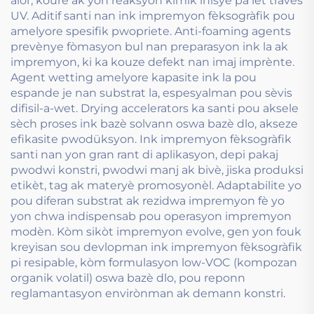
alòr, koure ak yon reaksyon kimik inisye pa lèt travès
UV. Aditif santi nan ink impremyon fèksogràfik pou
amelyore spesifik pwopriete. Anti-foaming agents
prevènye fòmasyon bul nan preparasyon ink la ak
impremyon, ki ka kouze defekt nan imaj imprènte.
Agent wetting amelyore kapasite ink la pou
espande je nan substrat la, espesyalman pou sèvis
difisil-a-wet. Drying accelerators ka santi pou aksele
sèch proses ink bazè solvann oswa bazè dlo, akseze
efikasite pwodüksyon. Ink impremyon fèksogràfik
santi nan yon gran rant di aplikasyon, depi pakaj
pwodwi konstri, pwodwi manj ak bivè, jiska produksi
etikèt, tag ak materyè promosyonèl. Adaptabilite yo
pou diferan substrat ak rezidwa impremyon fè yo
yon chwa indispensab pou operasyon impremyon
modèn. Kòm sikòt impremyon evolve, gen yon fouk
kreyisan sou devlopman ink impremyon fèksogràfik
pi resipable, kòm formulasyon low-VOC (kompozan
organik volatil) oswa bazè dlo, pou reponn
reglamantasyon envirònman ak demann konstri.