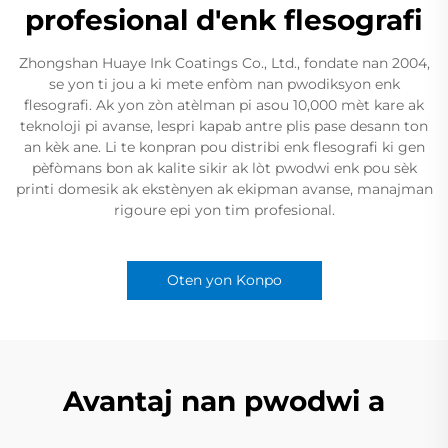
profesional d'enk flesografi
Zhongshan Huaye Ink Coatings Co., Ltd., fondate nan 2004,
se yon ti jou a ki mete enfòm nan pwodiksyon enk
flesografi. Ak yon zòn atèlman pi asou 10,000 mèt kare ak
teknoloji pi avanse, lespri kapab antre plis pase desann ton
an kèk ane. Li te konpran pou distribi enk flesografi ki gen
pèfòmans bon ak kalite sikir ak lòt pwodwi enk pou sèk
printi domesik ak ekstènyen ak ekipman avanse, manajman
rigoure epi yon tim profesional.
Oten yon Konpo
Avantaj nan pwodwi a