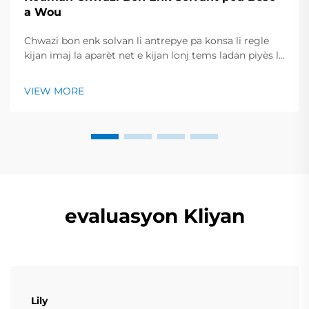
a Wou
Chwazi bon enk solvan li antrepye pa konsa li regle
kijan imaj la aparèt net e kijan lonj tems ladan piyès la
rest kle e briyan. Gid ki rapit la jennen yon resime des
tip enk prinisipal, travay yo konvni, ak pwint yo
VIEW MORE
esentiel pou chek avan...
evaluasyon Kliyan
Lily