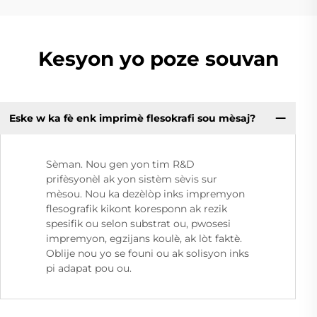
Kesyon yo poze souvan
Eske w ka fè enk imprimè flesokrafi sou mèsaj?
Sèman. Nou gen yon tim R&D
prifèsyonèl ak yon sistèm sèvis sur
mèsou. Nou ka dezèlòp inks impremyon
flesografik kikont koresponn ak rezik
spesifik ou selon substrat ou, pwosesi
impremyon, egzijans koulè, ak lòt faktè.
Oblije nou yo se founi ou ak solisyon inks
pi adapat pou ou.