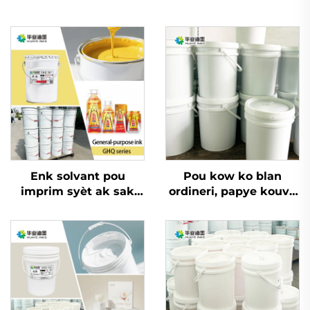
Enk solvant pou
Pou kow ko blan
imprim syèt ak sak
ordineri, papye kouvè
machann sou sak
ak lòt matriyèl, enk
plastik ak materyal
imprèmyon flexo dlo
empaquetaj
ki bon an ka sèvi.