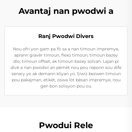
Avantaj nan pwodwi a
Ranj Pwodwi Divers
Nou ofri yon gam pa fò sa a nan timoun impremye,
aprann gravèr timoun, flexo timoun, timoun bazey
dlo, timoun offset, ak timoun bazey solvan. Lajan pi
divè a nan pwodwi an pèmèt nou pou reponn sou dife
senary yo ak demann kliyan yo. Siwiz bezwen timoun
pou pakajman, etikèt, oswa lòt bèsan impremye, nou
gen bon solisyon pou ou.
Pwodui Rele