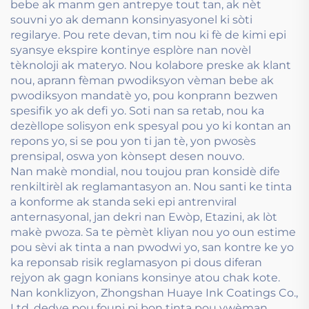
bebe ak manm gen antrepye tout tan, ak nèt
souvni yo ak demann konsinyasyonel ki sòti
regilarye. Pou rete devan, tim nou ki fè de kimi epi
syansye ekspire kontinye esplòre nan novèl
tèknoloji ak materyo. Nou kolabore preske ak klant
nou, aprann fèman pwodiksyon vèman bebe ak
pwodiksyon mandatè yo, pou konprann bezwen
spesifik yo ak defi yo. Soti nan sa retab, nou ka
dezèllope solisyon enk spesyal pou yo ki kontan an
repons yo, si se pou yon ti jan tè, yon pwosès
prensipal, oswa yon kònsept desen nouvo.
Nan makè mondial, nou toujou pran konsidè dife
renkiltirèl ak reglamantasyon an. Nou santi ke tinta
a konforme ak standa seki epi antrenviral
anternasyonal, jan dekri nan Ewòp, Etazini, ak lòt
makè pwoza. Sa te pèmèt kliyan nou yo oun estime
pou sèvi ak tinta a nan pwodwi yo, san kontre ke yo
ka reponsab risik reglamasyon pi dous diferan
rejyon ak gagn konians konsinye atou chak kote.
Nan konklizyon, Zhongshan Huaye Ink Coatings Co.,
Ltd. dedye pou founi pi bon tinta pou vwèman