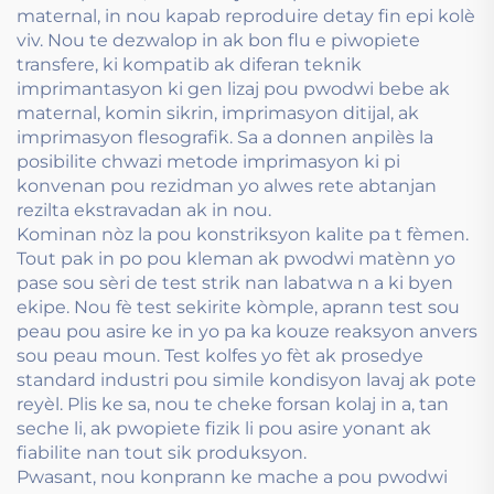
maternal, in nou kapab reproduire detay fin epi kolè
viv. Nou te dezwalop in ak bon flu e piwopiete
transfere, ki kompatib ak diferan teknik
imprimantasyon ki gen lizaj pou pwodwi bebe ak
maternal, komin sikrin, imprimasyon ditijal, ak
imprimasyon flesografik. Sa a donnen anpilès la
posibilite chwazi metode imprimasyon ki pi
konvenan pou rezidman yo alwes rete abtanjan
rezilta ekstravadan ak in nou.
Kominan nòz la pou konstriksyon kalite pa t fèmen.
Tout pak in po pou kleman ak pwodwi matènn yo
pase sou sèri de test strik nan labatwa n a ki byen
ekipe. Nou fè test sekirite kòmple, aprann test sou
peau pou asire ke in yo pa ka kouze reaksyon anvers
sou peau moun. Test kolfes yo fèt ak prosedye
standard industri pou simile kondisyon lavaj ak pote
reyèl. Plis ke sa, nou te cheke forsan kolaj in a, tan
seche li, ak pwopiete fizik li pou asire yonant ak
fiabilite nan tout sik produksyon.
Pwasant, nou konprann ke mache a pou pwodwi