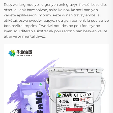
Repywa larg nou yo, ki genyen enk gravyr, fleksò, baze dlo,
ofset, ak enk baze solvan, asire ke nou ka soti nan yon
variete apilikasyon imprim. Peze w nan travay emballaj,
etikètaj, oswa pwodwi papye, nou gen bon enk la pou atrive
bon rezilta imprim. Pwodwi nou desine pou fonksyone
byen sou diferan substrat ak pou reponn nan bezwen kalite
ak envirònmental divèz.