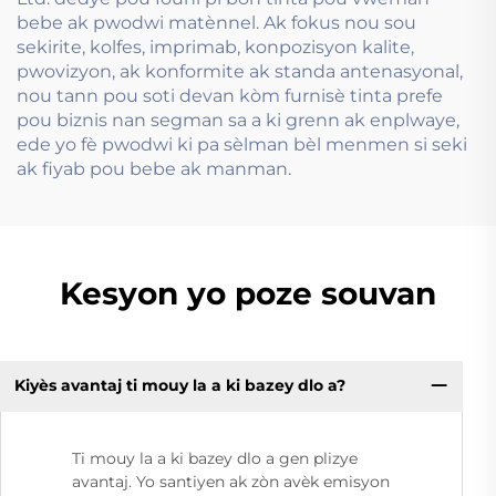
bebe ak pwodwi matènnel. Ak fokus nou sou
sekirite, kolfes, imprimab, konpozisyon kalite,
pwovizyon, ak konformite ak standa antenasyonal,
nou tann pou soti devan kòm furnisè tinta prefe
pou biznis nan segman sa a ki grenn ak enplwaye,
ede yo fè pwodwi ki pa sèlman bèl menmen si seki
ak fiyab pou bebe ak manman.
Kesyon yo poze souvan
Kiyès avantaj ti mouy la a ki bazey dlo a?
Ti mouy la a ki bazey dlo a gen plizye
avantaj. Yo santiyen ak zòn avèk emisyon