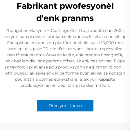
Fabrikant pwofesyonèl
d'enk pranms
Zhongshan Huaye Ink Coatings Co., Ltd., fondate nan 2004,
se yon nan pi devan fabrikan enk pranms ki situ a nan vil laj
Zhongshan. Ak yon zòn platfòm depi plis pase 10,000 met
kare epi plis pase 20 zan d'eksperyans, lantre a spesyalize
nan fè enk pranms Gravure kalite, enk pranms flexografik,
enk baz lan dlo, enk pranms offset, ak enk baz solvan. Ekipé
ak teknoloji pi avanse pou produksyon ak egipman pi bon, li
ofri pwodui ak sèvis enk ki performe byen ak kalite konstan
pou instri a domès epi ekstranj la, ak yon kapasite
produksyon annèl depi plis pase des mil ton.
Oten yon Konpo