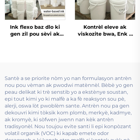
Ink flexo baz dlo ki
Kontrèl eleve ak
gen zil pou sèvi ak
viskozite bwa, Enk a
papye kouvè a tonelaj
baz dlo ki sèvi ak
lew e ak papye kouvè
teknoloji impremyon
pi lèg.
Flexo Ink.
Santè a se priorite nòm yo nan formulasyon antrèn
nou pou vèman ak pwodwi matènnèl. Bèbè yo gen
peau delikat ki trè senstib yo a ekstènye soustan,
epi tout kimi yo ki malfè a ka fè reaksyon sou pè,
alerji, oswa lòt pwoblèm sante. Antrèn nou pa gen
dekouvri kimi tòksik kom plomb, merkyè, kadmye,
ak kromyè, ki sòfwen jwenn nan kèk antrèn
tradisyonèl. Nou toujou evite santi li epi konpòzant
volatil organik (VOC) ki kapab emete odor