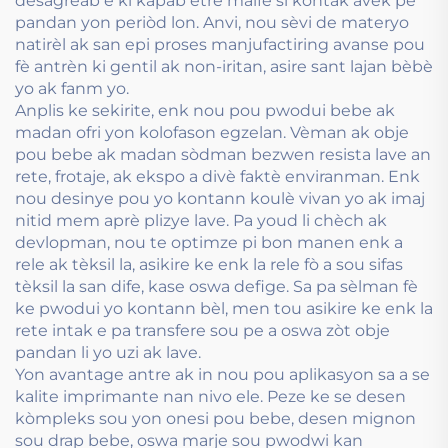
desagreab e ki kapab etre malfè si kontak avèk pè
pandan yon periòd lon. Anvi, nou sèvi de materyo
natirèl ak san epi proses manjufactiring avanse pou
fè antrèn ki gentil ak non-iritan, asire sant lajan bèbè
yo ak fanm yo.
Anplis ke sekirite, enk nou pou pwodui bebe ak
madan ofri yon kolofason egzelan. Vèman ak obje
pou bebe ak madan sòdman bezwen resista lave an
rete, frotaje, ak ekspo a divè faktè enviranman. Enk
nou desinye pou yo kontann koulè vivan yo ak imaj
nitid mem aprè plizye lave. Pa youd li chèch ak
devlopman, nou te optimze pi bon manen enk a
rele ak tèksil la, asikire ke enk la rele fò a sou sifas
tèksil la san dife, kase oswa defige. Sa pa sèlman fè
ke pwodui yo kontann bèl, men tou asikire ke enk la
rete intak e pa transfere sou pe a oswa zòt obje
pandan li yo uzi ak lave.
Yon avantage antre ak in nou pou aplikasyon sa a se
kalite imprimante nan nivo ele. Peze ke se desen
kòmpleks sou yon onesi pou bebe, desen mignon
sou drap bebe, oswa marje sou pwodwi kan