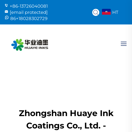
+86-13726040081
HT
[email protected]
86+18028302729
Zhongshan Huaye Ink
Coatings Co., Ltd. -