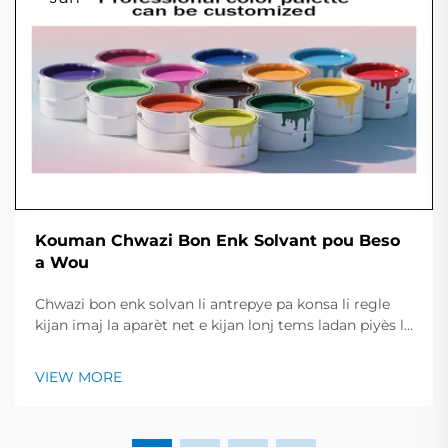
Kouman Chwazi Bon Enk Solvant pou Beso
a Wou
Chwazi bon enk solvan li antrepye pa konsa li regle
kijan imaj la aparèt net e kijan lonj tems ladan piyès la
rest kle e briyan. Gid ki rapit la jennen yon resime des
tip enk prinisipal, travay yo konvni, ak pwint yo
VIEW MORE
esentiel pou chek avan...