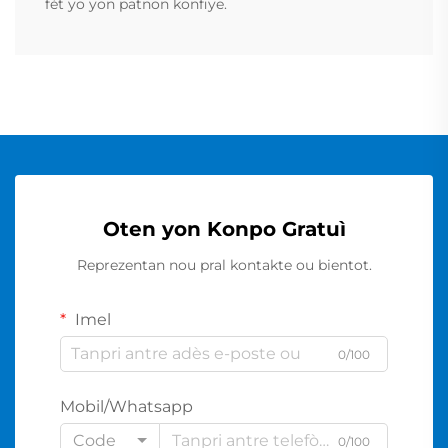
fèt yo yon patnon konfiye.
Oten yon Konpo Gratuì
Reprezentan nou pral kontakte ou bientot.
Imel
0/100
Mobil/Whatsapp
Code
0/100