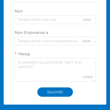
Non
0/100
Non Enpwanse a
0/200
Mesaj
0/1000
Soumèt