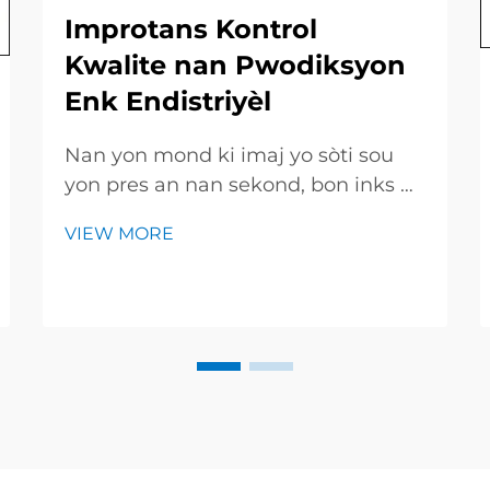
Improtans Kontrol
Kwalite nan Pwodiksyon
Enk Endistriyèl
Nan yon mond ki imaj yo sòti sou
yon pres an nan sekond, bon inks pa
se yon avantage ekstra-li se tiket ou
VIEW MORE
dwe achte. Yon bon ekip kontrol
kalite (QA) genyen tout barèl,
bòtman ak kan, asyèt achete yo te
sen ble a lè yo louvri yon kouvè. Jodi
a, nou wi...