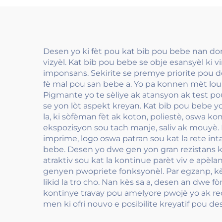
Desen yo ki fèt pou kat bib pou bebe nan do
vizyèl. Kat bib pou bebe se obje esansyèl ki 
imponsans. Sekirite se premye priorite pou d
fè mal pou san bebe a. Yo pa konnen mèt lour, 
Pigmante yo te sèliye ak atansyon ak test po
se yon lòt aspekt kreyan. Kat bib pou bebe 
la, ki sòfèman fèt ak koton, poliestè, oswa k
ekspozisyon sou tach manje, saliv ak mouyè.
imprime, logo oswa patran sou kat la rete in
bebe. Desen yo dwe gen yon gran rezistans ko
atraktiv sou kat la kontinue parèt viv e apèl
genyen pwopriete fonksyonèl. Par egzanp, kè
likid la tro cho. Nan kès sa a, desen an dwe 
kontinye travay pou amelyore pwojè yo ak rec
men ki ofri nouvo e posibilite kreyatif pou d