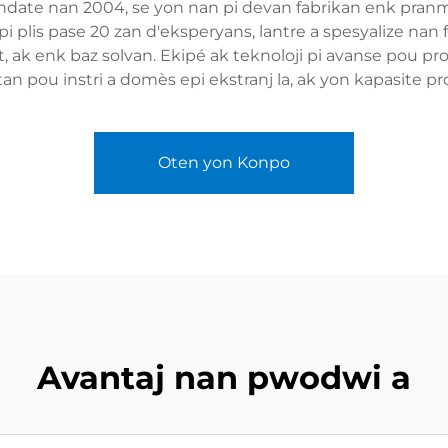
ndate nan 2004, se yon nan pi devan fabrikan enk pranms 
pi plis pase 20 zan d'eksperyans, lantre a spesyalize nan
et, ak enk baz solvan. Ekipé ak teknoloji pi avanse pou p
an pou instri a domès epi ekstranj la, ak yon kapasite p
Oten yon Konpo
Avantaj nan pwodwi a