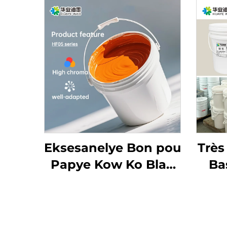
Eksesanelye Bon pou
Trè
Papye Kow Ko Blan
Ba
Ordineri ak Lòt
Enk
Matriyèl Ki Fonnen
Ko 
Dlo
Papy