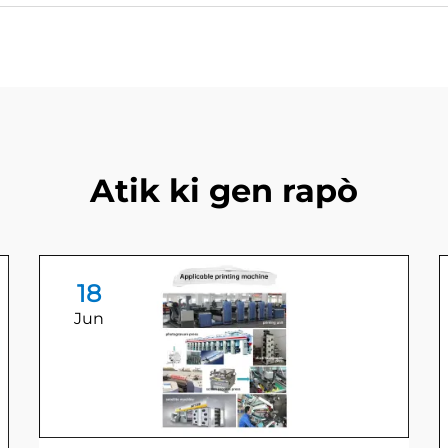
Atik ki gen rapò
18
Jun