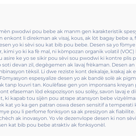
Matriyèl
mèn pwodwi pou bebe ak manm gen karakteristik spesyal k
vin enkont li direkman ak visaj, kous, ak lòt bagay bebe 
esen yo ki sèvi sou kat bib pou bebe. Desen sa yo fòmye
kimi yo ki ka fè mal, ni kòmpozan organik volatil (VOC) k
u asire ke yo se sikir pou sèvi sou pwodwi ki kontre pl
yo soti devan zil, degègemen ak lavaj frèkaman. Desen 
ombinasyon tèksil. Li dwe reziste kont dekalaje, krakaj a
 Fòmyasyon espesyalize desen yo ak bandè solè ak pigma
tak tanp louvri tan. Koulèfase gen yon imponsans kreyan 
nt efaseman lòd ekspozisyon sou solèy, savon lavaj e dif
ant, ki kapab tou sijèn pou atrape atansyon bebe vizyèlm
k kat yo ka gen patran oswa desen sensitif a temperati
fòmye pou li perfome fonksyon sa ak presizyon ak fiabili
hèch ak inovasyon. Yo vle dezenvlope desen ki non sèvi
esen kat bib pou bebe atraktiv ak fonksyonèl.