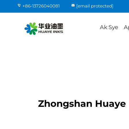
+86-13726040081
[email protected]
Ak Sye
A
Zhongshan Huaye In