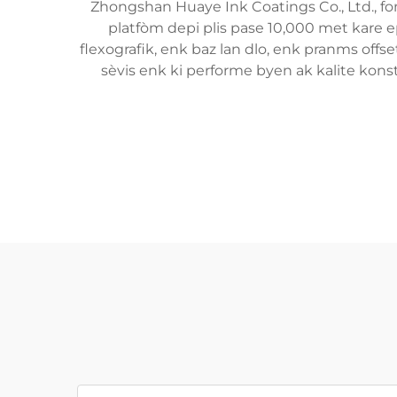
Zhongshan Huaye Ink Coatings Co., Ltd., fo
platfòm depi plis pase 10,000 met kare e
flexografik, enk baz lan dlo, enk pranms offs
sèvis enk ki performe byen ak kalite konst