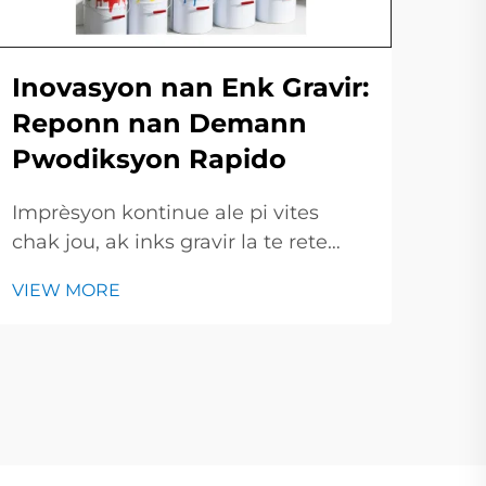
Ri
Yo
Inovasyon nan Enk Gravir:
Im
Reponn nan Demann
Pwodiksyon Rapido
Nan
kre
Imprèsyon kontinue ale pi vites
bazé
VIE
chak jou, ak inks gravir la te rete
ak l
andeyò. Nan ti kout sa a, nou pral
nou
VIEW MORE
jete yon kè sou idèt nouvo ki detriye
antr
inks gravir moderne ak kijan yo
plis
chanje mannyè choza yo te
imprime. Pa fason digital printing
kontinue pouse tout moun...