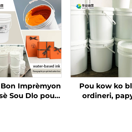
s Bon Imprèmyon
Pou kow ko b
sè Sou Dlo pou
ordineri, pap
 pou Papye Kow
kouvè ak lòt matr
Blan Ordineri ak
enk imprèmyon 
e Kouvè epi Lòt
dlo ki bon an ka 