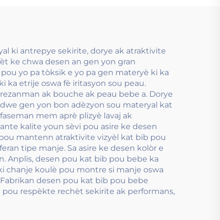
aplikasyon.
i antrepye sekirite, dorye ak atraktivite
a, fèt ke chwa desen an gen yon gran
 pou yo pa tòksik e yo pa gen materyè ki ka
i ka etrije oswa fè iritasyon sou peau.
is prezanman ak bouche ak peau bebe a. Dorye
an dwe gen yon bon adèzyon sou materyal kat
k efaseman mem aprè plizyè lavaj ak
nte kalite youn sèvi pou asire ke desen
pou mantenn atraktivite vizyèl kat bib pou
eran tipe manje. Sa asire ke desen kolòr e
an. Anplis, desen pou kat bib pou bebe ka
 ki chanje koulè pou montre si manje oswa
te. Fabrikan desen pou kat bib pou bebe
 pou respèkte rechèt sekirite ak performans,