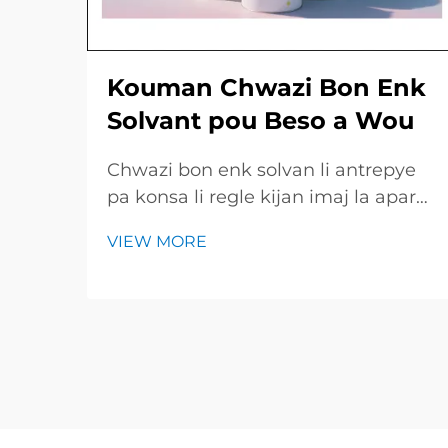
Kouman Chwazi Bon Enk
Solvant pou Beso a Wou
Chwazi bon enk solvan li antrepye
pa konsa li regle kijan imaj la aparèt
net e kijan lonj tems ladan piyès la
VIEW MORE
rest kle e briyan. Gid ki rapit la
jennen yon resime des tip enk
prinisipal, travay yo konvni, ak pwint
yo esentiel pou chek avan...