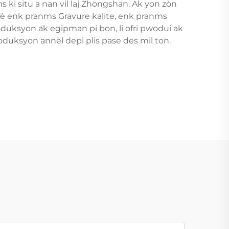
ki situ a nan vil laj Zhongshan. Ak yon zòn
 fè enk pranms Gravure kalite, enk pranms
roduksyon ak egipman pi bon, li ofri pwodui ak
roduksyon annèl depi plis pase des mil ton.