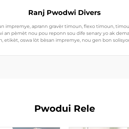
Ranj Pwodwi Divers
un impremye, aprann gravèr timoun, flexo timoun, timou
dwi an pèmèt nou pou reponn sou dife senary yo ak dem
, etikèt, oswa lòt bèsan impremye, nou gen bon solisyo
Pwodui Rele