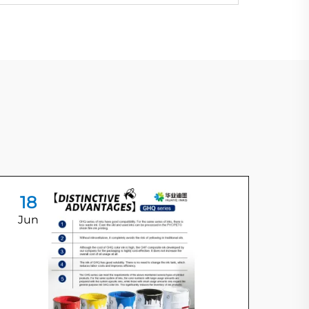
18
1
Jun
Ju