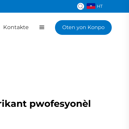
HT
Kontakte
Oten yon Konpo
brikant pwofesyonèl