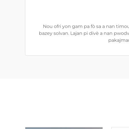
Nou ofri yon gam pa fò sa a nan timo
bazey solvan. Lajan pi divè a nan pwo
pakajman