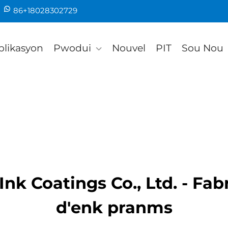
86+18028302729
plikasyon
Pwodui
Nouvel
PIT
Sou Nou
k Coatings Co., Ltd. - Fa
d'enk pranms