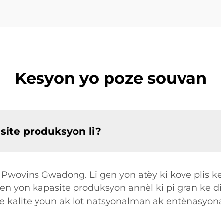
Kesyon yo poze souvan
asite produksyon li?
 Pwovins Gwadong. Li gen yon atèy ki kove plis ke
n yon kapasite produksyon annèl ki pi gran ke dis
me kalite youn ak lot natsyonalman ak entènasyo