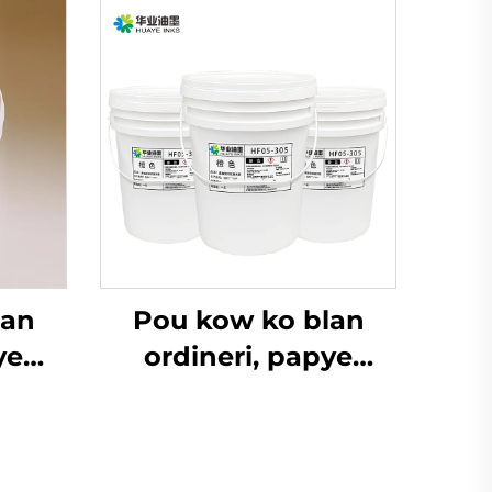
lan
Pou kow ko blan
ye
ordineri, papye
iyèl,
kouvè ak lòt matriyèl,
flexo
enk imprèmyon
sèvi.
flexogrefik dlo ki