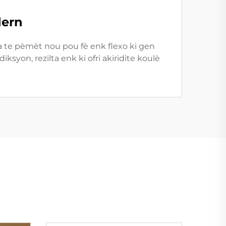
dern
a te pèmèt nou pou fè enk flexo ki gen
on, rezilta enk ki ofri akiridite koulè