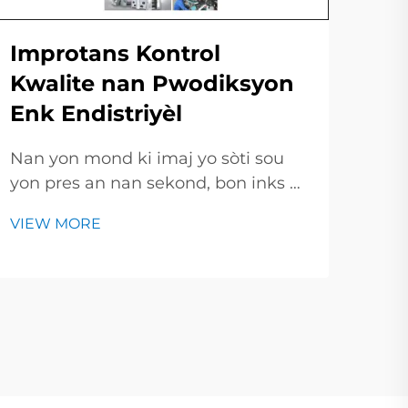
Improtans Kontrol
Ri
Kwalite nan Pwodiksyon
Yo
Enk Endistriyèl
Im
Nan yon mond ki imaj yo sòti sou
Nan
yon pres an nan sekond, bon inks pa
kre
se yon avantage ekstra-li se tiket ou
bazé
VIEW MORE
VIE
dwe achte. Yon bon ekip kontrol
ak l
kalite (QA) genyen tout barèl,
nou
bòtman ak kan, asyèt achete yo te
antr
sen ble a lè yo louvri yon kouvè. Jodi
plis
a, nou wi...