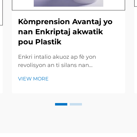
Kòmprension Avantaj yo
nan Enkriptaj akwatik
pou Plastik
Enkri intalio akuoz ap fè yon
revolisyon an ti silans nan
impremsyon grafik pa konsa yo koli
VIEW MORE
sou fi e piyès plastik ak rapidite kòl
ki sèch li. Paske melaj la se pase
tout ak dlo siple a ankò ladan solvan
pè, machin yo fini travay yo pi vit,
epargne lajan...