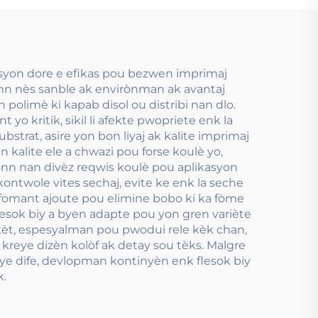
bon an ka sèvi.
isyon dore e efikas pou bezwen imprimaj
enn nès sanble ak envirònman ak avantaj
 polimè ki kapab disol ou distribi nan dlo.
yo kritik, sikil li afekte pwopriete enk la
ubstrat, asire yon bon liyaj ak kalite imprimaj
 kalite ele a chwazi pou forse koulè yo,
onn nan divèz reqwis koulè pou aplikasyon
ontwole vites sechaj, evite ke enk la seche
Defomant ajoute pou elimine bobo ki ka fòme
esok biy a byen adapte pou yon gren variète
ikèt, espesyalman pou pwodui rele kèk chan,
è kreye dizèn kolòf ak detay sou tèks. Malgre
ye dife, devlopman kontinyèn enk flesok biy
k.