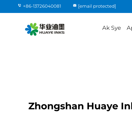
+86-13726040081
[email protected]
Ak Sye
A
Zhongshan Huaye Ink 