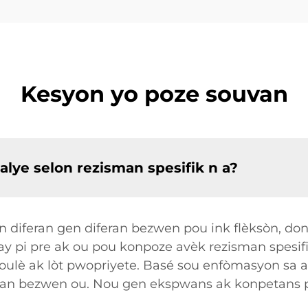
Kesyon yo poze souvan
alye selon rezisman spesifik n a?
 diferan gen diferan bezwen pou ink flèksòn, done
ay pi pre ak ou pou konpoze avèk rezisman spesifi
ulè ak lòt pwopriyete. Basé sou enfòmasyon sa a,
 nan bezwen ou. Nou gen ekspwans ak konpetans po