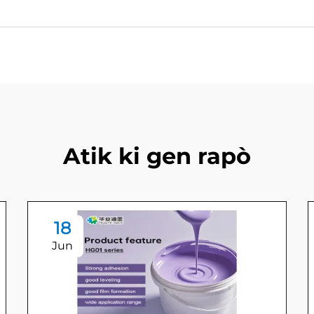
Atik ki gen rapò
18
Jun