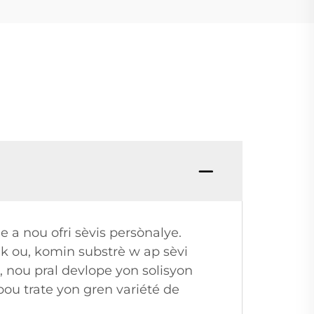
 a nou ofri sèvis persònalye.
k ou, komin substrè w ap sèvi
 nou pral devlope yon solisyon
u trate yon gren variété de