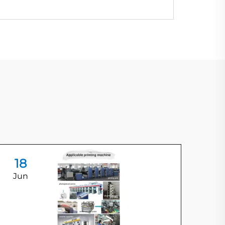
18
1
Jun
Ju