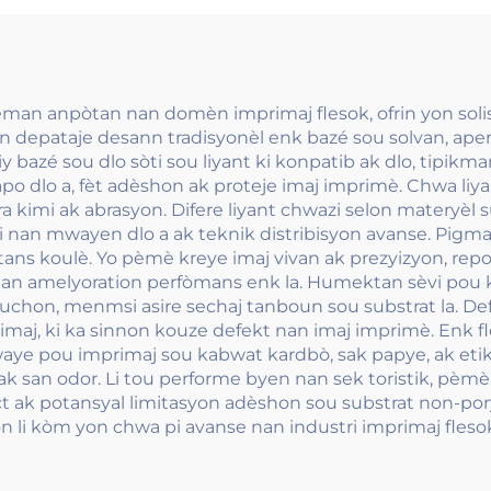
eman anpòtan nan domèn imprimaj flesok, ofrin yon sol
yon depataje desann tradisyonèl enk bazé sou solvan, ap
bazé sou dlo sòti sou liyant ki konpatib ak dlo, tipikman
po dlo a, fèt adèshon ak proteje imaj imprimè. Chwa liyant 
ntra kimi ak abrasyon. Difere liyant chwazi selon materyèl s
i nan mwayen dlo a ak teknik distribisyon avanse. Pigman
tans koulè. Yo pèmè kreye imaj vivan ak prezyizyon, rep
n nan amelyoration perfòmans enk la. Humektan sèvi pou k
 bouchon, menmsi asire sechaj tanboun sou substrat la. 
maj, ki ka sinnon kouze defekt nan imaj imprimè. Enk fl
plwaye pou imprimaj sou kabwat kardbò, sak papye, ak et
k ak san odor. Li tou performe byen nan sek toristik, pèm
 ak potansyal limitasyon adèshon sou substrat non-por
yon li kòm yon chwa pi avanse nan industri imprimaj fleso