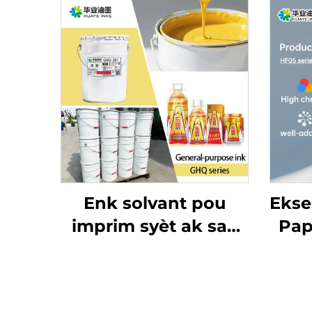
Enk solvant pou
Ekse
imprim syèt ak sak
Pap
machann sou sak
O
plastik ak materyal
Mat
empaquetaj