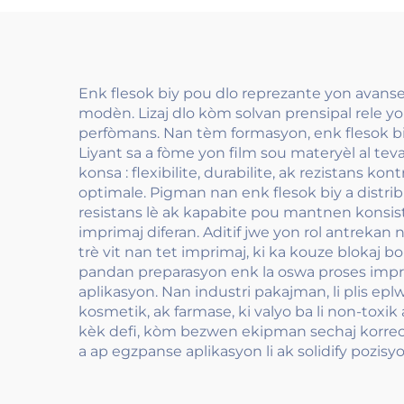
Enk flesok biy pou dlo reprezante yon avans
modèn. Lizaj dlo kòm solvan prensipal rele 
perfòmans. Nan tèm formasyon, enk flesok biy 
Liyant sa a fòme yon film sou materyèl al teva
konsa : flexibilite, durabilite, ak rezistans ko
optimale. Pigman nan enk flesok biy a distrib
resistans lè ak kapabite pou mantnen konsis
imprimaj diferan. Aditif jwe yon rol antreka
trè vit nan tet imprimaj, ki ka kouze blokaj
pandan preparasyon enk la oswa proses impri
aplikasyon. Nan industri pakajman, li plis e
kosmetik, ak farmase, ki valyo ba li non-toxi
kèk defi, kòm bezwen ekipman sechaj korrect
a ap egzpanse aplikasyon li ak solidify pozis