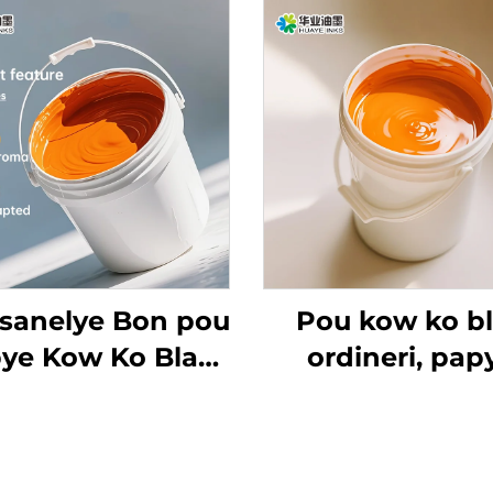
sanelye Bon pou
Pou kow ko b
ye Kow Ko Blan
ordineri, pap
rdineri ak Lòt
kouvè ak lòt matr
riyèl Ki Fonnen
enk imprèmyon 
Dlo
dlo ki bon an ka 