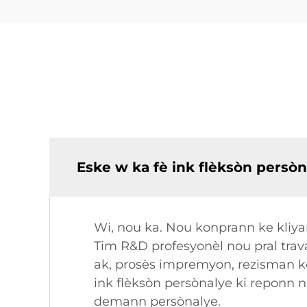
Eske w ka fè ink flèksòn persòn
Wi, nou ka. Nou konprann ke kliyan
Tim R&D profesyonèl nou pral trav
ak, prosès impremyon, rezisman ko
ink flèksòn persònalye ki reponn
demann persònalye.