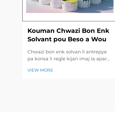
Kouman Chwazi Bon Enk
Solvant pou Beso a Wou
Chwazi bon enk solvan li antrepye
pa konsa li regle kijan imaj la aparèt
net e kijan lonj tems ladan piyès la
VIEW MORE
rest kle e briyan. Gid ki rapit la
jennen yon resime des tip enk
prinisipal, travay yo konvni, ak pwint
yo esentiel pou chek avan...