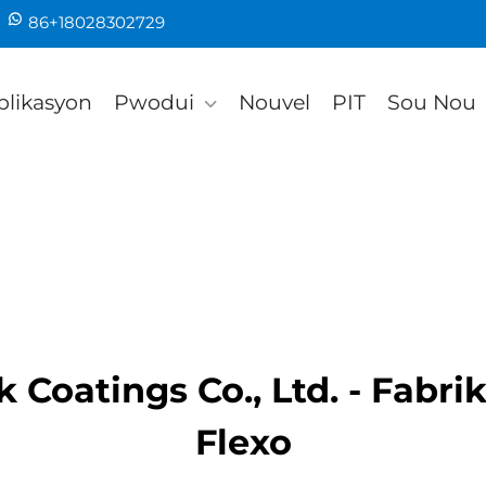
86+18028302729
plikasyon
Pwodui
Nouvel
PIT
Sou Nou
Coatings Co., Ltd. - Fabri
Flexo