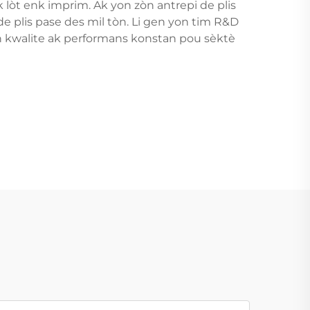
 lòt enk imprim. Ak yon zòn antrepi de plis
e plis pase des mil tòn. Li gen yon tim R&D
bon kwalite ak performans konstan pou sèktè