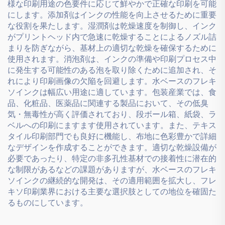
様な印刷用途の色要件に応じて鮮やかで正確な印刷を可能
にします。添加剤はインクの性能を向上させるために重要
な役割を果たします。湿潤剤は乾燥速度を制御し、インク
がプリントヘッド内で急速に乾燥することによるノズル詰
まりを防ぎながら、基材上の適切な乾燥を確保するために
使用されます。消泡剤は、インクの準備や印刷プロセス中
に発生する可能性のある泡を取り除くために追加され、そ
れにより印刷画像の欠陥を回避します。水ベースのフレキ
ソインクは幅広い用途に適しています。包装産業では、食
品、化粧品、医薬品に関連する製品において、その低臭
気・無毒性が高く評価されており、段ボール箱、紙袋、ラ
ベルへの印刷にますます使用されています。また、テキス
タイル印刷部門でも良好に機能し、布地に色彩豊かで詳細
なデザインを作成することができます。適切な乾燥設備が
必要であったり、特定の非多孔性基材での接着性に潜在的
な制限があるなどの課題がありますが、水ベースのフレキ
ソインクの継続的な開発は、その適用範囲を拡大し、フレ
キソ印刷業界における主要な選択肢としての地位を確固た
るものにしています。