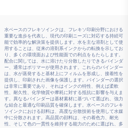
用水性インクが使用可能で
ク印刷用水性インクが使用
す。
可能です。
水ベースのフレキソインクは、フレキソ印刷分野における
重要な進歩を代表し、現代の印刷ニーズに対応する持続可
能で効率的な解決策を提供します。水を主な溶剤として使
用することは、従来の溶剤系インクからの転換を示してお
り、多くの環境面および性能面での利点をもたらします。
配合に関しては、水に溶けたり分散したりできるバインダ
ー、通常はポリマーが使用されます。これらのバインダー
は、水が蒸発すると基材上にフィルムを形成し、接着性を
提供し、印刷された画像を保護します。バインダーの選択
は非常に重要であり、それはインクの特性、例えば柔軟
性、耐久性、化学物質や摩耗に対する抵抗に影響を与えま
す。異なるバインダーは基材素材に基づいて選ばれ、強力
な結合と最適な印刷品質を確保します。水ベースのフレキ
ソインクにおける顔料は、高度な分散技術を使用して水媒
中に分散されます。高品質の顔料は、その着色力、耐光
性、そして色の一貫性を維持する能力のために選ばれ、多