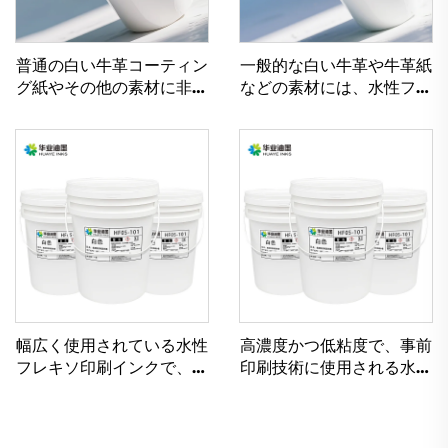
普通の白い牛革コーティン
一般的な白い牛革や牛革紙
グ紙やその他の素材に非常
などの素材には、水性フレ
に適した水性印刷インク
キソインクが適用されるの
に非常に適しています。
幅広く使用されている水性
高濃度かつ低粘度で、事前
フレキソ印刷インクで、軽
印刷技術に使用される水性
量および重量コート紙の両
インクのために特別に設計
方に対応
されています。