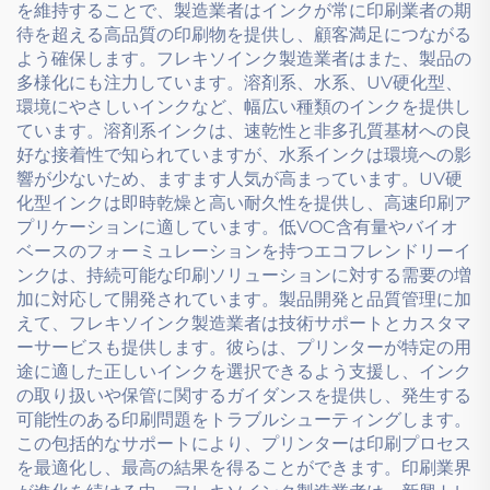
を維持することで、製造業者はインクが常に印刷業者の期
待を超える高品質の印刷物を提供し、顧客満足につながる
よう確保します。フレキソインク製造業者はまた、製品の
多様化にも注力しています。溶剤系、水系、UV硬化型、
環境にやさしいインクなど、幅広い種類のインクを提供し
ています。溶剤系インクは、速乾性と非多孔質基材への良
好な接着性で知られていますが、水系インクは環境への影
響が少ないため、ますます人気が高まっています。UV硬
化型インクは即時乾燥と高い耐久性を提供し、高速印刷ア
プリケーションに適しています。低VOC含有量やバイオ
ベースのフォーミュレーションを持つエコフレンドリーイ
ンクは、持続可能な印刷ソリューションに対する需要の増
加に対応して開発されています。製品開発と品質管理に加
えて、フレキソインク製造業者は技術サポートとカスタマ
ーサービスも提供します。彼らは、プリンターが特定の用
途に適した正しいインクを選択できるよう支援し、インク
の取り扱いや保管に関するガイダンスを提供し、発生する
可能性のある印刷問題をトラブルシューティングします。
この包括的なサポートにより、プリンターは印刷プロセス
を最適化し、最高の結果を得ることができます。印刷業界