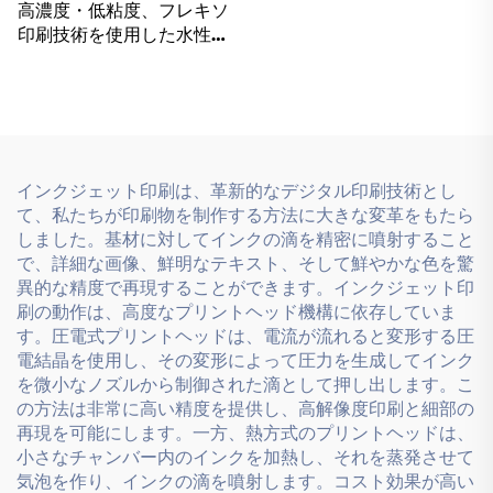
インクのために特別に設計
高濃度・低粘度、フレキソ
されています。
印刷技術を使用した水性イ
ンク
インクジェット印刷は、革新的なデジタル印刷技術とし
て、私たちが印刷物を制作する方法に大きな変革をもたら
しました。基材に対してインクの滴を精密に噴射すること
で、詳細な画像、鮮明なテキスト、そして鮮やかな色を驚
異的な精度で再現することができます。インクジェット印
刷の動作は、高度なプリントヘッド機構に依存していま
す。圧電式プリントヘッドは、電流が流れると変形する圧
電結晶を使用し、その変形によって圧力を生成してインク
を微小なノズルから制御された滴として押し出します。こ
の方法は非常に高い精度を提供し、高解像度印刷と細部の
再現を可能にします。一方、熱方式のプリントヘッドは、
小さなチャンバー内のインクを加熱し、それを蒸発させて
気泡を作り、インクの滴を噴射します。コスト効果が高い