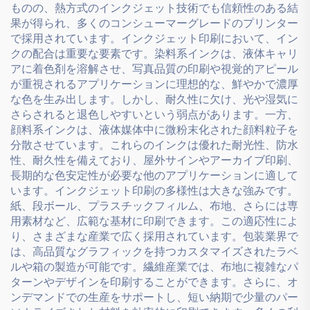
ものの、熱方式のインクジェット技術でも信頼性のある結
果が得られ、多くのコンシューマーグレードのプリンター
で採用されています。インクジェット印刷において、イン
クの配合は重要な要素です。染料系インクは、液体キャリ
アに着色剤を溶解させ、写真品質の印刷や視覚的アピール
が重視されるアプリケーションに理想的な、鮮やかで濃厚
な色を生み出します。しかし、耐久性に欠け、光や湿気に
さらされると退色しやすいという弱点があります。一方、
顔料系インクは、液体媒体中に微粉末化された顔料粒子を
分散させています。これらのインクは優れた耐光性、防水
性、耐久性を備えており、屋外サインやアーカイブ印刷、
長期的な色安定性が必要な他のアプリケーションに適して
います。インクジェット印刷の多様性は大きな強みです。
紙、段ボール、プラスチックフィルム、布地、さらには専
用素材など、広範な基材に印刷できます。この適応性によ
り、さまざまな産業で広く採用されています。包装業界で
は、高品質なグラフィックを持つカスタマイズされたラベ
ルや箱の製造が可能です。繊維産業では、布地に複雑なパ
ターンやデザインを印刷することができます。さらに、オ
ンデマンドでの生産をサポートし、短い納期で少量のパー