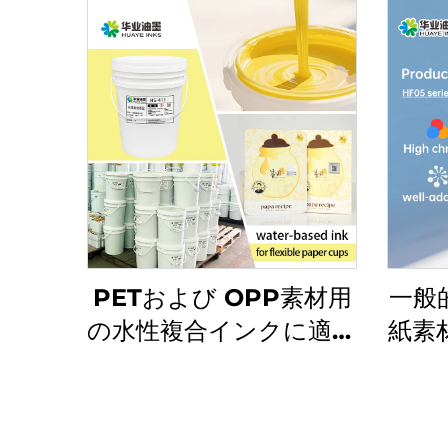
PETおよび OPP素材用
一般
の水性複合インクに適し
紙素
ています
が非