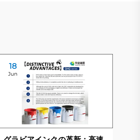
18
1
Jun
Ju
水
刷
グラビアインクの革新：高速