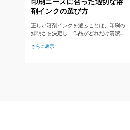
印刷ニーズに合った適切な溶
剤インクの選び方
正しい溶剤インクを選ぶことは、印刷の
鮮明さを決定し、作品がどれだけ清潔で
明るく保たれるかに影響します。この簡
さらに表示
易ガイドでは、主要なインクタイプ、適
したジョブ、そして事前に確認すべき重
要なポイントについて概説します...