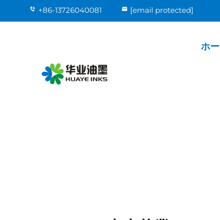
+86-13726040081
[email protected]
ホー