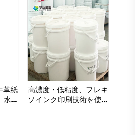
牛革紙
高濃度・低粘度、フレキ
、水性
ソインク印刷技術を使用
が非常
した水性インク
す。