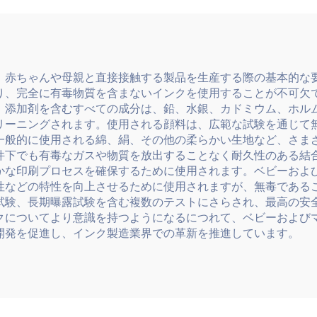
、赤ちゃんや母親と直接接触する製品を生産する際の基本的な
り、完全に有毒物質を含まないインクを使用することが不可欠
、添加剤を含むすべての成分は、鉛、水銀、カドミウム、ホルム
リーニングされます。使用される顔料は、広範な試験を通じて
一般的に使用される綿、絹、その他の柔らかい生地など、さま
件下でも有毒なガスや物質を放出することなく耐久性のある結
かな印刷プロセスを確保するために使用されます。ベビーおよ
性などの特性を向上させるために使用されますが、無毒である
試験、長期曝露試験を含む複数のテストにさらされ、最高の安
クについてより意識を持つようになるにつれて、ベビーおよび
開発を促進し、インク製造業界での革新を推進しています。