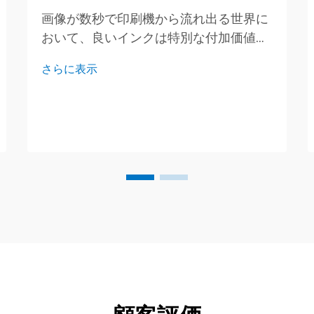
画像が数秒で印刷機から流れ出る世界に
おいて、良いインクは特別な付加価値で
はありません。それはあなたが買わなけ
さらに表示
ればならない切符です。優れた品質保証
（QA）チームは、すべてのドラム、ボ
トル、缶をチェックし、買い手が蓋を開
けた瞬間に安心できるようにします。今
日は、私たちは…。