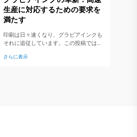
い
生産に対応するための要求を
満たす
近年
た古
印刷は日々速くなり、グラビアインクも
に切
さら
それに追従しています。この投稿では、
の移
現代のグラビアインクの背後にある新し
うに
さらに表示
いアイデアを見ていき、それが印刷方法
刷業
にどのような変化をもたらしているかを
ます
探ります。なぜなら、デジタル印刷が全
員を追い詰めているからです…。