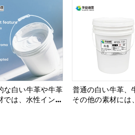
的な白い牛革や牛革
普通の白い牛革、
材では、水性インク
その他の素材には
常に良好に機能しま
フレキソインク
す。
に適していま