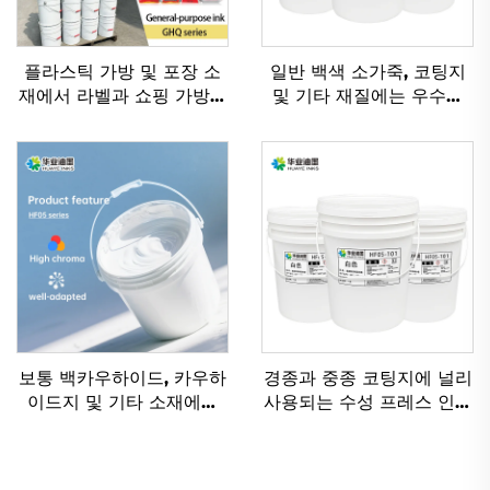
플라스틱 가방 및 포장 소
일반 백색 소가죽, 코팅지
재에서 라벨과 쇼핑 가방을
및 기타 재질에는 우수한
인쇄하기 위한 솔벤트 기반
플렉소그래피 인쇄 수성 잉
잉크
크가 적용 가능합니다.
보통 백카우하이드, 카우하
경종과 중종 코팅지에 널리
이드지 및 기타 소재에는
사용되는 수성 프레스 인쇄
수성 유연체 잉크가 적용하
잉크
기에 매우 적합합니다.