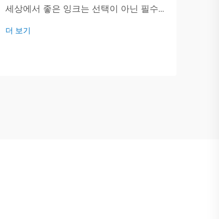
세상에서 좋은 잉크는 선택이 아닌 필수
입니다. 훌륭한 품질 보증(QA) 팀은 모든
인쇄
더 보기
드럼, 병, 캔을 꼼꼼히 확인하여 구매자가
래버
뚜껑을 열 때 안심할 수 있도록 합니다. 오
번 
더 
늘 우리는 ...
있는
들이
는지
를 