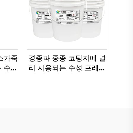
 소가죽
경종과 중종 코팅지에 널
는 수성
리 사용되는 수성 프레스
적용하
인쇄 잉크
니다.