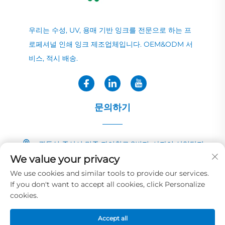
우리는 수성, UV, 용매 기반 잉크를 전문으로 하는 프
로페셔널 인쇄 잉크 제조업체입니다. OEM&ODM 서
비스, 적시 배송.
문의하기
광둥성 중산시 민중 자이칭로 2번지, 샤자이 산업단지
We value your privacy
+86-13726040081
We use cookies and similar tools to provide our services.
If you don't want to accept all cookies, click Personalize
[email protected]
cookies.
Accept all