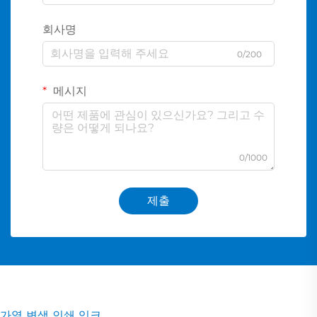
회사명
0/200
메시지
0/1000
제출
가열 변색 인쇄 잉크