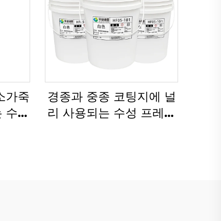
 소가죽
경종과 중종 코팅지에 널
는 수성
리 사용되는 수성 프레스
적용하
인쇄 잉크
니다.