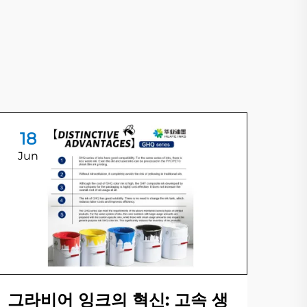
18
1
Jun
Ju
물
를
그라비어 잉크의 혁신: 고속 생