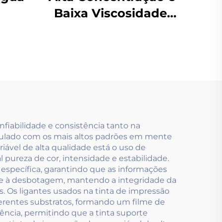
Baixa Viscosidade,
baixa
Especialmente
,
Desenvolvida para
logia
tintas à base de água
 de
usadas na
ica
Tecnologia de Pré-
impressão.
nfiabilidade e consistência tanto na
rmulado com os mais altos padrões em mente
riável de alta qualidade está o uso de
pureza de cor, intensidade e estabilidade.
 específica, garantindo que as informações
z e à desbotagem, mantendo a integridade da
. Os ligantes usados na tinta de impressão
iferentes substratos, formando um filme de
iência, permitindo que a tinta suporte