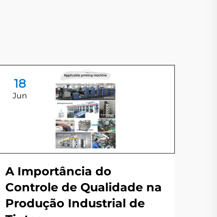
18
1
Jun
Ju
A Importância do
Controle de Qualidade na
In
Produção Industrial de
Gr