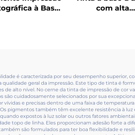
xográfica à Base
com alta
Água para Tinta
concentração e 
a Couro Bovino
viscosidade
anco Comum e
utilizando tecno
el Coated para
de impressão
itos Materiais
tinta flexográf
ualidade é caracterizada por seu desempenho superior, co
qualidade geral da impressão. Este tipo de tinta é fo
 de alto nível. No cerne da tinta de impressão de cor va
s são cuidadosamente selecionados por sua excepcional 
 vívidas e precisas dentro de uma faixa de temperatura
s. Os pigmentos também têm excelente resistência à lu
ndo expostos à luz solar ou outros fatores ambientais
lidade topo de linha. Eles proporcionam adesão forte a d
 também são formulados para ter boa flexibilidade e resil