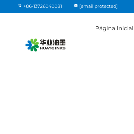
+86-13726040081
[email protected]
Página Inicial