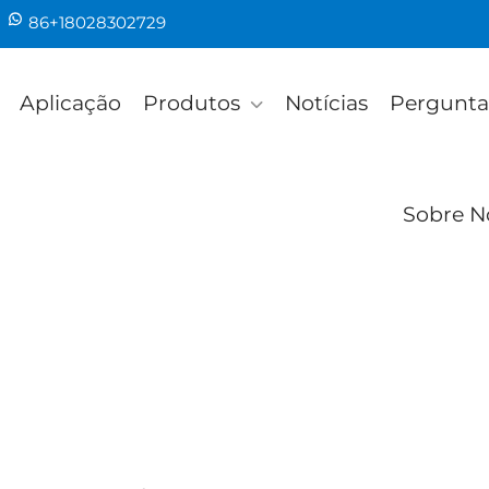
86+18028302729
Aplicação
Produtos
Notícias
Pergunta
Sobre N