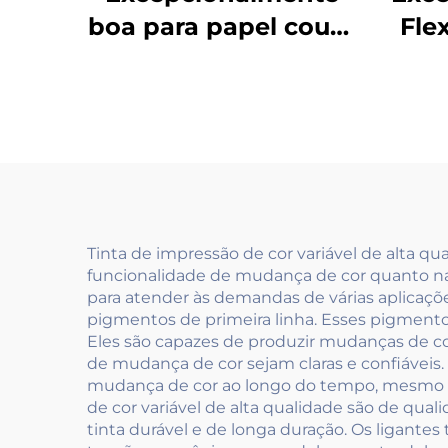
boa para papel couro
Fle
branco comum
de 
revestido e outros
par
materiais à base
Br
d'água para tintas
Pap
Mu
Tinta de impressão de cor variável de alta q
funcionalidade de mudança de cor quanto na 
para atender às demandas de várias aplicações
pigmentos de primeira linha. Esses pigmento
Eles são capazes de produzir mudanças de cor
de mudança de cor sejam claras e confiávei
mudança de cor ao longo do tempo, mesmo qua
de cor variável de alta qualidade são de qua
tinta durável e de longa duração. Os ligantes