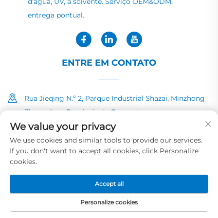
d'água, UV, a solvente. Serviço OEM&ODM,
entrega pontual.
ENTRE EM CONTATO
Rua Jieqing N.º 2, Parque Industrial Shazai, Minzhong
Zhongshan, Província de Guangdong
We value your privacy
+86-13726040081
We use cookies and similar tools to provide our services.
If you don't want to accept all cookies, click Personalize
[email protected]
cookies.
Accept all
Direitos autorais © 2025 por HUAYE INK&PAINT CO.,LTD
Política de Privacidade
Personalize cookies
PÁGINA INICIAL
PRODUTOS
E-MAIL
TEL