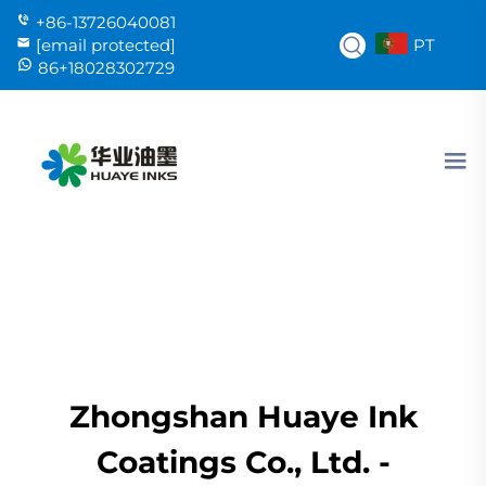
+86-13726040081
PT
[email protected]
86+18028302729
Zhongshan Huaye Ink
Coatings Co., Ltd. -