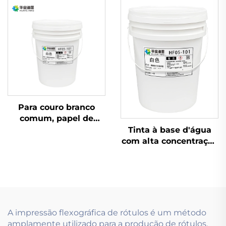
flexográficas à base de
performa
água de excelente
excepcionalmente
qualidade são
bem.
aplicáveis.
Para couro branco
comum, papel de
couro e outros
Tinta à base d'água
materiais, a tinta
com alta concentração
flexográfica à base
e baixa viscosidade,
d'água é altamente
utilizando tecnologia
adequada para
de impressão
aplicação.
flexográfica
A impressão flexográfica de rótulos é um método
amplamente utilizado para a produção de rótulos,