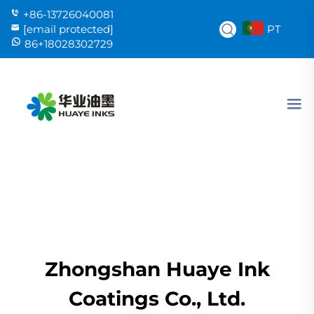
+86-13726040081
PT
[email protected]
86+18028302729
Zhongshan Huaye Ink
Coatings Co., Ltd.