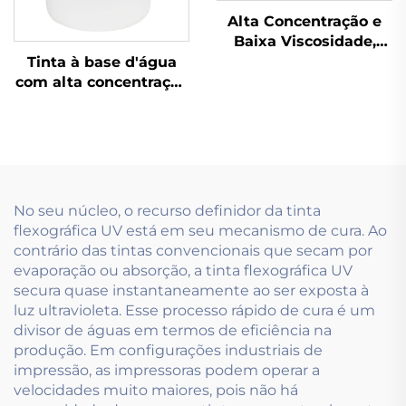
Alta Concentração e
Baixa Viscosidade,
Especialmente
Tinta à base d'água
Desenvolvida para
com alta concentração
tintas à base de água
e baixa viscosidade,
usadas na Tecnologia
utilizando tecnologia
de Pré-impressão.
de impressão
flexográfica
No seu núcleo, o recurso definidor da tinta
flexográfica UV está em seu mecanismo de cura. Ao
contrário das tintas convencionais que secam por
evaporação ou absorção, a tinta flexográfica UV
secura quase instantaneamente ao ser exposta à
luz ultravioleta. Esse processo rápido de cura é um
divisor de águas em termos de eficiência na
produção. Em configurações industriais de
impressão, as impressoras podem operar a
velocidades muito maiores, pois não há