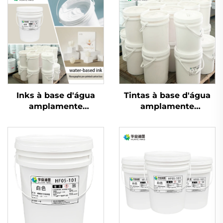
Inks à base d'água
Tintas à base d'água
amplamente
amplamente
utilizados em papéis
utilizadas tanto em
revestidos leves e
papéis couché leves
pesados
quanto pesados