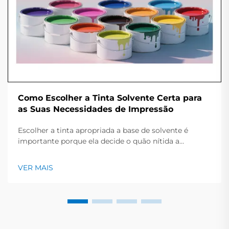
Como Escolher a Tinta Solvente Certa para
as Suas Necessidades de Impressão
Escolher a tinta apropriada a base de solvente é
importante porque ela decide o quão nítida a
impressão parece e por quanto tempo a peça
permanece limpa e brilhante. Este guia rápido oferece
VER MAIS
uma visão geral dos principais tipos de tinta, os
trabalhos que se encaixam e os pontos-chave a
verificar antes...