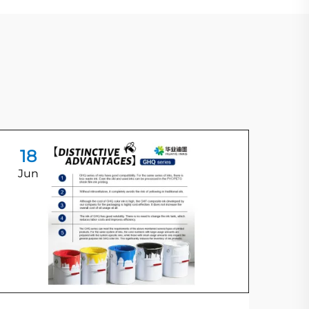
18
1
Jun
Ju
Ро
бо