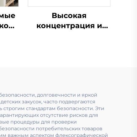
имые
Высокая
ко
концентрация и
как
низкая вязкость,
и на
специально
разработаны для
ой
водных красок,
используемых в
технологии
предварительной
безопасности, долговечности и яркой
 детских закусок, часто подвергаются
печати.
ь строгим стандартам безопасности. Эти
гарантирующих отсутствие рисков для
овые процедуры для проверки
безопасности потребительских товаров
дним важным аспектом флексографической