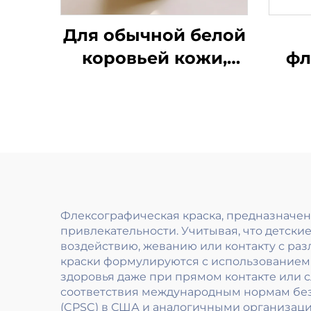
Для обычной белой
коровьей кожи,
фл
покрытой бумагой
к
и других
исп
материалов,
дл
применимы
отличные
обр
флексографические
чернила для печати
Флексографическая краска, предназначенн
привлекательности. Учитывая, что детские
на водной основе
воздействию, жеванию или контакту с раз
краски формулируются с использованием 
здоровья даже при прямом контакте или 
соответствия международным нормам безо
(CPSC) в США и аналогичными организац