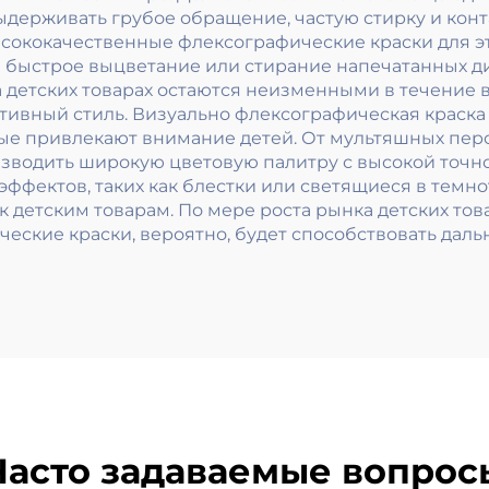
выдерживать грубое обращение, частую стирку и ко
 Высококачественные флексографические краски для
быстрое выцветание или стирание напечатанных диза
детских товарах остаются неизменными в течение в
ивный стиль. Визуально флексографическая краска 
орые привлекают внимание детей. От мультяшных пер
изводить широкую цветовую палитру с высокой точнос
эффектов, таких как блестки или светящиеся в темн
к детским товарам. По мере роста рынка детских тов
еские краски, вероятно, будет способствовать дал
Часто задаваемые вопрос