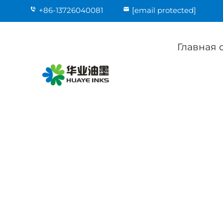
+86-13726040081
[email protected]
Главная 