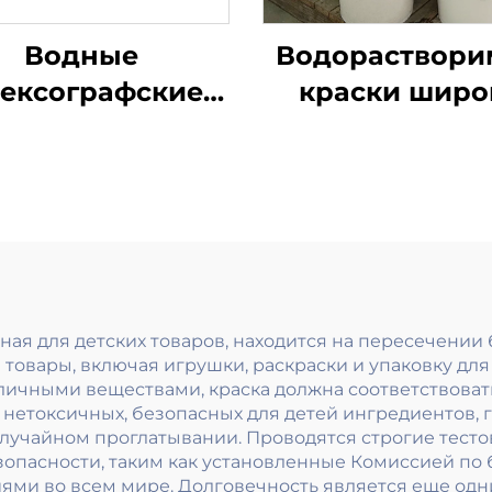
Водные
Водораствор
ексографские
краски широ
раски широко
применяются 
ользуются как
на легкой, так 
я легкой, так и
тяжелой
для тяжелой
облицовочн
аботки бумаги
бумаге.
ая для детских товаров, находится на пересечении 
 товары, включая игрушки, раскраски и упаковку для
личными веществами, краска должна соответствоват
нетоксичных, безопасных для детей ингредиентов, 
случайном проглатывании. Проводятся строгие тест
пасности, таким как установленные Комиссией по 
иями во всем мире. Долговечность является еще о