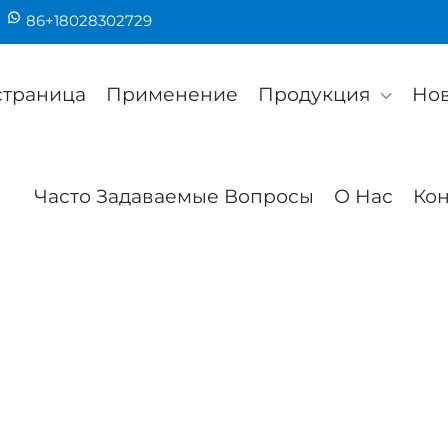
86+18028302729
страница
Применение
Продукция
Но
Часто Задаваемые Вопросы
О Нас
Кон