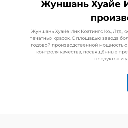
Жуншань Хуайе И
произв
Жуншань Хуайе Инк Коатингс Ко., Лтд.,
печатных красок. С площадью завода бо
годовой производственной мощностью б
контроля качества, посвящённые пре
продуктов и 