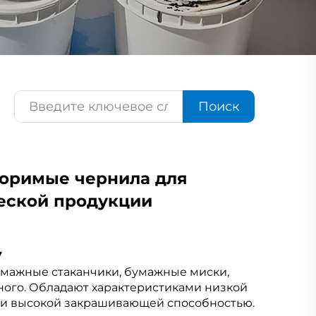
Поиск
воримые чернила для
еской продукции
 
умажные стаканчики, бумажные миски, 
ого. Обладают характеристиками низкой 
вязкости, низким запахом, сильным сцеплением и высокой закрашивающей способностью. 