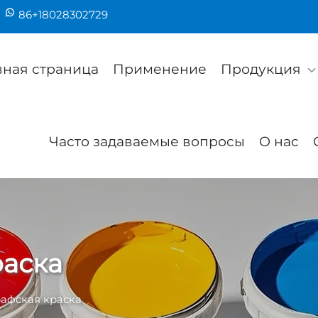
86+18028302729
вная страница
Применение
Продукция
Часто задаваемые вопросы
О нас
раска
афская краска