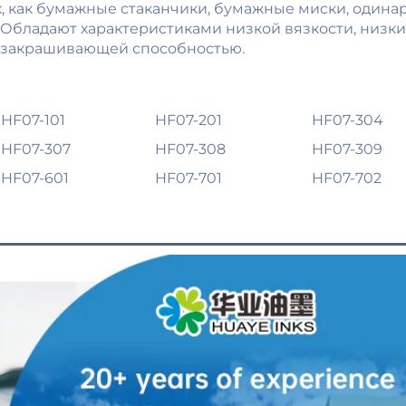
, как бумажные стаканчики, бумажные миски, одина
 Обладают характеристиками низкой вязкости, низки
 закрашивающей способностью. 
HF07-101
HF07-201
HF07-304
HF07-307
HF07-308
HF07-309
HF07-601
HF07-701
HF07-702