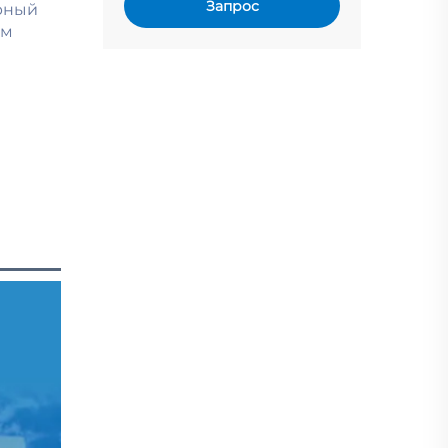
Запрос
рный 
м 