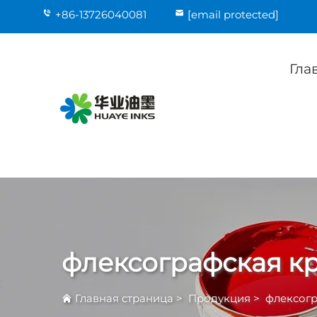
+86-13726040081
[email protected]
Гла
флексографская к
Главная страница
>
Продукция
>
флексогр