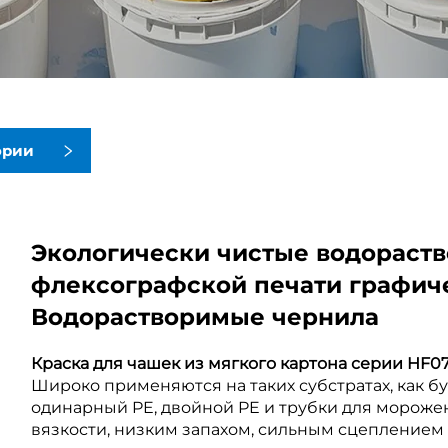
ории
Экологически чистые водораст
флексографской печати графич
Водорастворимые чернила
Краска для чашек из мягкого картона серии HF07
Широко применяются на таких субстратах, как б
одинарный PE, двойной PE и трубки для морожен