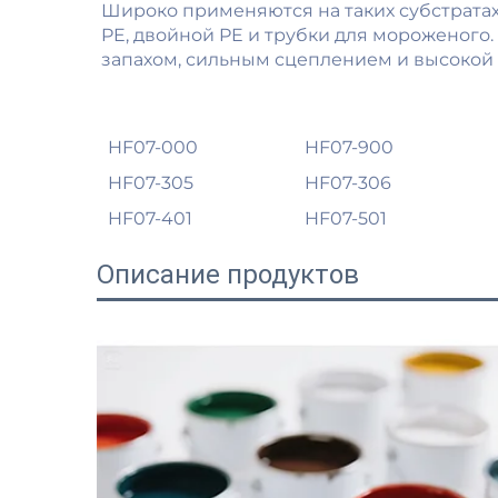
Широко применяются на таких субстратах
PE, двойной PE и трубки для мороженого.
запахом, сильным сцеплением и высокой
HF07-000
HF07-900
HF07-305
HF07-306
HF07-401
HF07-501
Описание продуктов