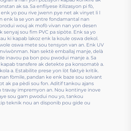
an ak sa. Sa enfliyese itilizasyon pi fò,
enk yo pou rive jwenn pye net ak vinyet li l
an enk la se yon antre fondamantal nan
reprodui wouj ak mofò vivan nan yon desen
 senyaj sou fim PVC pa sipòte. Enk sa yo
au ki kapab lakoz enk la koule oswa dekol.
 a wole oswa mete sou tensyon van an. Enk UV
n enviwònman. Nan sektè emballaj manje, delà
de inavou pa bon pou pwodui manje a. Sa
i kapab transfere ak detekte pa konsomatè a.
a. Estabilite prese yon lòt faktyè kritik.
rman fòmile, pandan ke enk baze sou solvant
 ak pa pèdi sou fon. Aditif tankou ajans
fen travay impremyon an. Nou kontinye inove
etaye sou gam pwodui nou yo, tankou
kip teknik nou an disponib pou gide ou