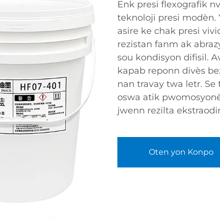
Enk presi flexografik
teknoloji presi modèn.
asire ke chak presi vi
rezistan fanm ak abraz
sou kondisyon difisil. 
kapab reponn divès bezw
nan travay twa letr. Se
oswa atik pwomosyonèl,
jwenn rezilta ekstraodi
Oten yon Konpo