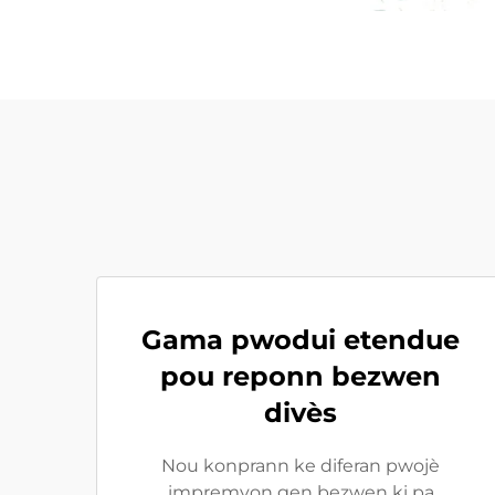
Gama pwodui etendue
pou reponn bezwen
divès
Nou konprann ke diferan pwojè
impremyon gen bezwen ki pa