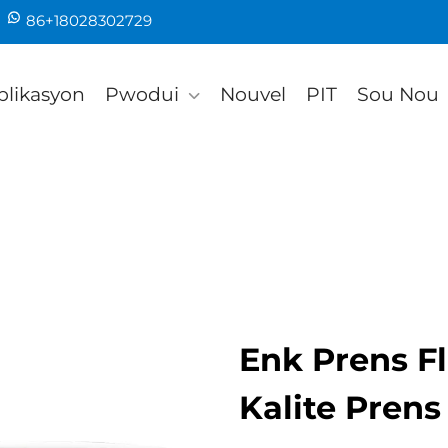
86+18028302729
plikasyon
Pwodui
Nouvel
PIT
Sou Nou
Enk Prens F
Kalite Prens