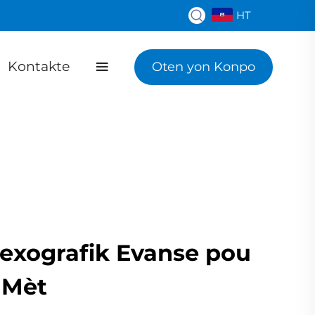
HT
Kontakte
Oten yon Konpo
lexografik Evanse pou
 Mèt