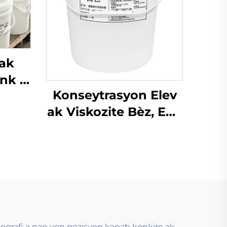
 ak
Enk a
Konseytrasyon Elev
 ak
ak Viskozite Bèz, Enk
emyon
a baz dlo ki sèvi ak
Teknoloji Flexograf
ografi a nan yon pozisyon kapab konkire ak