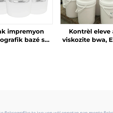
nk impremyon
Kontrèl eleve
sografik bazé sou
viskozite bwa, 
 ki gen liz ak zil
baz dlo ki sèvi
 sèvi nan papye
teknoloji impr
vè a ton epi ton
Flexo Ink.
fò
 fleksografike te jwe yon wòl enpotan nan monte fleks