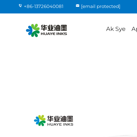
+86-13726040081
[email protected]
Ak Sye
A