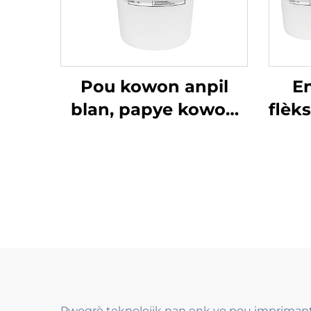
Pou kowon anpil
E
blan, papye kowon
flèk
ak lòt materyèl, ank
dlo
tann bouchon fèt ak
pou
dlo se gen kè pou
kou
aplikasyon.
Pwogrè teknolojik nan enk yo pou imprimante