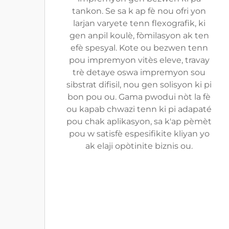
tankon. Se sa k ap fè nou ofri yon
larjan varyete tenn flexografik, ki
gen anpil koulè, fòmilasyon ak ten
efè spesyal. Kote ou bezwen tenn
pou impremyon vitès eleve, travay
trè detaye oswa impremyon sou
sibstrat difisil, nou gen solisyon ki pi
bon pou ou. Gama pwodui nòt la fè
ou kapab chwazi tenn ki pi adapaté
pou chak aplikasyon, sa k'ap pèmèt
pou w satisfè espesifikite kliyan yo
ak elaji opòtinite biznis ou.