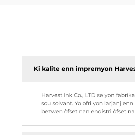
Ki kalite enn impremyon Harvest
Harvest Ink Co., LTD se yon fabri
sou solvant. Yo ofri yon larjanj enn
bezwen òfset nan endistri òfset na