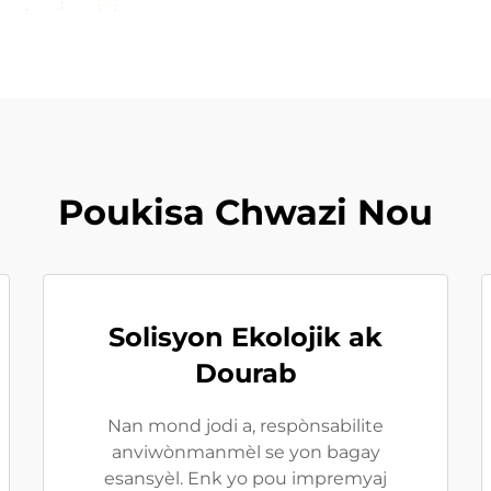
Poukisa Chwazi Nou
Solisyon Ekolojik ak
Dourab
Nan mond jodi a, respònsabilite
anviwònmanmèl se yon bagay
esansyèl. Enk yo pou impremyaj