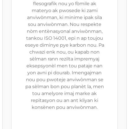
flesografik nou yo fòmile ak
materyo ak pwosede ki zami
anviwònman, ki minime ipak sila
sou anviwònman. Nou respekte
nòm entènasyonal anviwònman,
tankou ISO 14001, epi n ap toujou
eseye diminye pye karbon nou. Pa
chwazi enk nou, ou kapab non
sèlman rann rezilta impremyaj
eksepsyonèl men tou pataje nan
yon avni pi dourab. Imengajman
nou pou pwoteje anviwònman se
pa sèlman bon pou planèt la, men
tou amelyore imaj marke ak
repitasyon ou an ant kliyan ki
konsènen pou anviwònman.