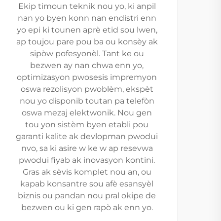
Ekip timoun teknik nou yo, ki anpil
nan yo byen konn nan endistri enn
yo epi ki tounen aprè etid sou lwen,
ap toujou pare pou ba ou konsèy ak
sipòw pofesyonèl. Tant ke ou
bezwen ay nan chwa enn yo,
optimizasyon pwosesis impremyon
oswa rezolisyon pwoblèm, ekspèt
nou yo disponib toutan pa telefòn
oswa mezaj elektwonik. Nou gen
tou yon sistèm byen etabli pou
garanti kalite ak devlopman pwodui
nvo, sa ki asire w ke w ap resevwa
pwodui fiyab ak inovasyon kontini.
Gras ak sèvis komplet nou an, ou
kapab konsantre sou afè esansyèl
biznis ou pandan nou pral okipe de
bezwen ou ki gen rapò ak enn yo.