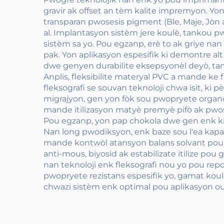
gravir ak offset an tèm kalite impremyon. Yon
transparan pwosesis pigment (Ble, Maje, Jòn ak
al. Implantasyon sistèm jere koulè, tankou 
sistèm sa yo. Pou egzanp, erè to ak griye n
pak. Yon aplikasyon espesifik ki demontre a
dwe genyen durabilite eksepsyonèl deyò, tank
Anplis, fleksibilite materyal PVC a mande k
fleksografi se souvan teknoloji chwa isit, k
migrajyon, gen yon fòk sou pwopryete orga
mande itilizasyon matyè premyè pifò ak pwos
Pou egzanp, yon pap chokola dwe gen enk ki t
Nan long pwodiksyon, enk baze sou l'ea kapa
mande kontwòl atansyon balans solvant pou ev
anti-mous, biyosid ak estabilizate itilize p
nan teknoloji enk fleksografi nou yo pou re
pwopryete rezistans espesifik yo, gamat kou
chwazi sistèm enk optimal pou aplikasyon ou