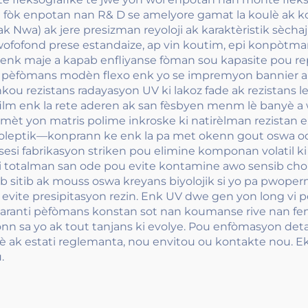
 fòk enpotan nan R& D se amelyore gamat la koulè ak konst
 Nwa) ak jere presizman reyoloji ak karaktèristik sèchaj 
pwofofond prese estandaize, ap vin koutim, epi konpòtm
an enk maje a kapab enfliyanse fòman sou kapasite pou 
lt pèfòmans modèn flexo enk yo se impremyon bannier ak
ou rezistans radayasyon UV ki lakoz fade ak rezistans le
e film enk la rete aderen ak san fèsbyen menm lè banyè
i pèmèt yon matris polime inkroske ki natirèlman rezista
noleptik—konprann ke enk la pa met okenn gout oswa o
esi fabrikasyon striken pou elimine komponan volatil k
otalman san ode pou evite kontamine awo sensib chokola 
b sitib ak mouss oswa kreyans biyolojik si yo pa pwope
ite presipitasyon rezin. Enk UV dwe gen yon long vi pot
ou garanti pèfòmans konstan sot nan koumanse rive nan 
ponn sa yo ak tout tanjans ki evolye. Pou enfòmasyon d
lè ak estati reglemanta, nou envitou ou kontakte nou. E
.