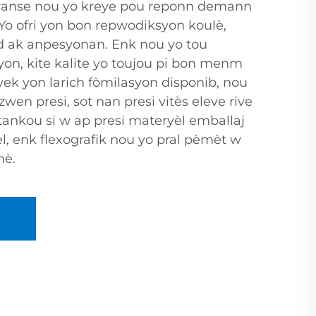
 nvanse nou yo kreye pou reponn demann
 Yo ofri yon bon repwodiksyon koulè,
vid ak anpesyonan. Enk nou yo tou
yon, kite kalite yo toujou pi bon menm
Avek yon larich fòmilasyon disponib, nou
en presi, sot nan presi vitès eleve rive
 tankou si w ap presi materyèl emballaj
 enk flexografik nou yo pral pèmèt w
nè.