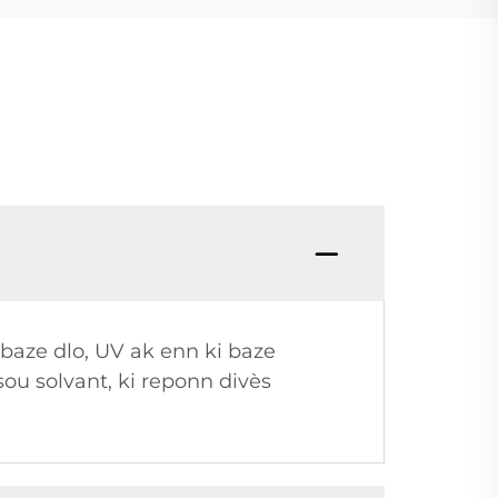
 baze dlo, UV ak enn ki baze
 sou solvant, ki reponn divès