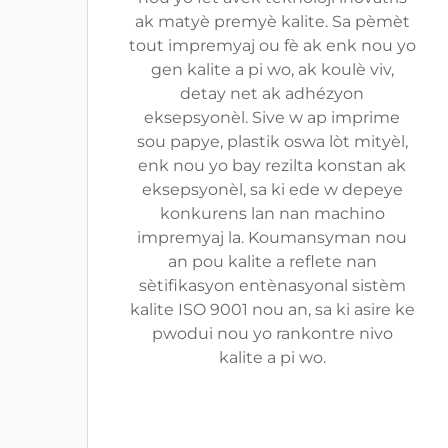
ak matyè premyè kalite. Sa pèmèt
tout impremyaj ou fè ak enk nou yo
gen kalite a pi wo, ak koulè viv,
detay net ak adhézyon
eksepsyonèl. Sive w ap imprime
sou papye, plastik oswa lòt mityèl,
enk nou yo bay rezilta konstan ak
eksepsyonèl, sa ki ede w depeye
konkurens lan nan machino
impremyaj la. Koumansyman nou
an pou kalite a reflete nan
sètifikasyon entènasyonal sistèm
kalite ISO 9001 nou an, sa ki asire ke
pwodui nou yo rankontre nivo
kalite a pi wo.