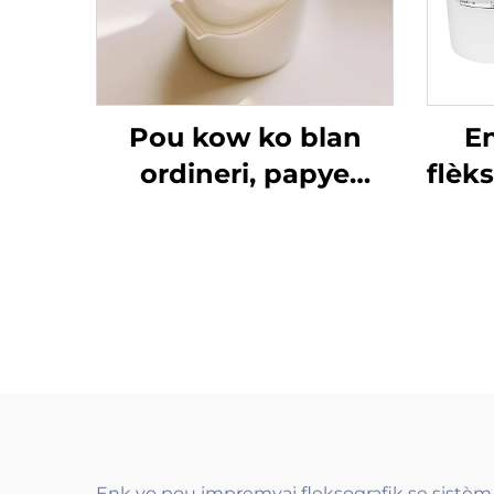
Pou kow ko blan
E
ordineri, papye
flèk
kouvè ak lòt matriyèl,
dlo
enk imprèmyon flexo
pou
dlo ki bon an ka sèvi.
kou
Enk yo pou impremyaj fleksografik se sistèm l