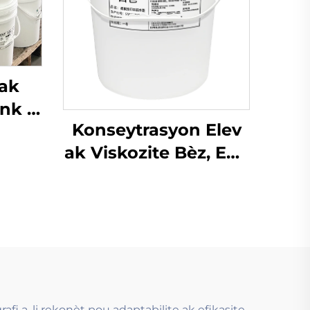
 ak
Enk a
Konseytrasyon Elev
 ak
ak Viskozite Bèz, Enk
emyon
a baz dlo ki sèvi ak
Teknoloji Flexograf
fi a, li rekonèt pou adaptabilite ak efikasite