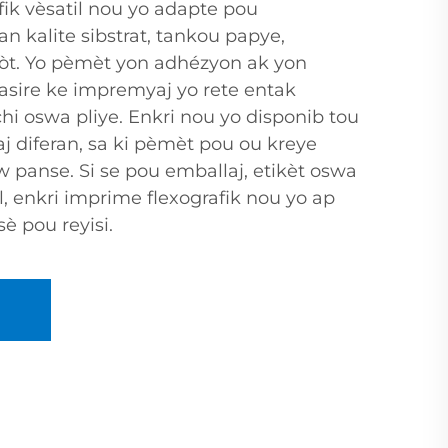
fik vèsatil nou yo adapte pou
n kalite sibstrat, tankou papye,
 lòt. Yo pèmèt yon adhézyon ak yon
 asire ke impremyaj yo rete entak
chi oswa pliye. Enkri nou yo disponib tou
saj diferan, sa ki pèmèt pou ou kreye
 panse. Si se pou emballaj, etikèt oswa
 enkri imprime flexografik nou yo ap
sè pou reyisi.