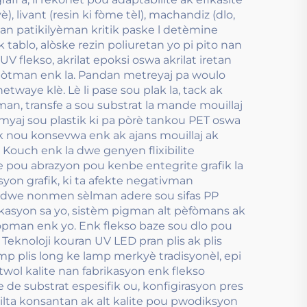
 livant (resin ki fòme tèl), machandiz (dlo,
an patikilyèman kritik paske l detèmine
tablo, alòske rezin poliuretan yo pi pito nan
V flekso, akrilat epoksi oswa akrilat iretan
npòtman enk la. Pandan metreyaj pa woulo
twaye klè. Lè li pase sou plak la, tack ak
, transfe a sou substrat la mande mouillaj
remyaj sou plastik ki pa pòrè tankou PET oswa
lèk nou konsevwa enk ak ajans mouillaj ak
Kouch enk la dwe genyen flixibilite
ve pou abrazyon pou kenbe entegrite grafik la
yon grafik, ki ta afekte negativman
la dwe nonmen sèlman adere sou sifas PP
ikasyon sa yo, sistèm pigman alt pèfòmans ak
lopman enk yo. Enk flekso baze sou dlo pou
Teknoloji kouran UV LED pran plis ak plis
 plis long ke lamp merkyè tradisyonèl, epi
twol kalite nan fabrikasyon enk flekso
le de substrat espesifik ou, konfigirasyon pres
rezilta konsantan ak alt kalite pou pwodiksyon