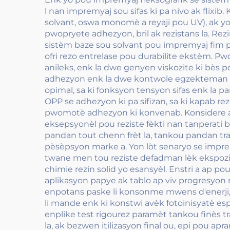
l nan impremyaj sou sifas ki pa nivo ak flixib
solvant, oswa monomè a reyaji pou UV), ak yo
pwopryete adhezyon, bril ak rezistans la. Rez
sistèm baze sou solvant pou impremyaj fim pas
ofri rezo entrelase pou durabilite ekstèm. 
anileks, enk la dwe genyen viskozite ki bès p
adhezyon enk la dwe kontwole egzekteman po
opimal, sa ki fonksyon tensyon sifas enk la p
OPP se adhezyon ki pa sifizan, sa ki kapab re
pwomotè adhezyon ki konvenab. Konsidere apl
eksepsyonèl pou reziste fèkti nan tanperati 
pandan tout chenn frèt la, tankou pandan tr
pèsèpsyon marke a. Yon lòt senaryo se impre
twane men tou reziste defadman lèk ekspozisy
chimie rezin solid yo esansyèl. Enstri a ap 
aplikasyon papye ak tablo ap viv progresyon n
enpotans paske li konsonme mwens d'enerji,
li mande enk ki konstwi avèk fotoinisyatè es
enplike test rigourez paramèt tankou finès tra
la, ak bezwen itilizasyon final ou, epi pou ap