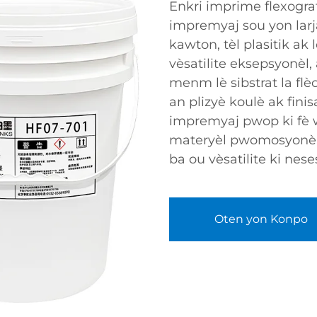
Enkri imprime flexogra
impremyaj sou yon larja
kawton, tèl plasitik ak
vèsatilite eksepsyonèl,
menm lè sibstrat la flè
an plizyè koulè ak fini
impremyaj pwop ki fè w
materyèl pwomosyonèl,
ba ou vèsatilite ki nese
Oten yon Konpo