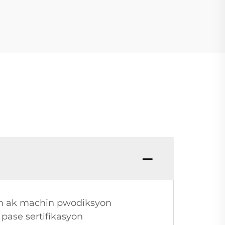
syon ak machin pwodiksyon
i pase sertifikasyon