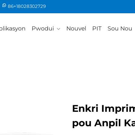
86+18028302729
plikasyon
Pwodui
Nouvel
PIT
Sou Nou
Enkri Imprim
pou Anpil Ka