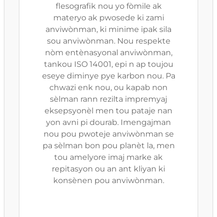
flesografik nou yo fòmile ak
materyo ak pwosede ki zami
anviwònman, ki minime ipak sila
sou anviwònman. Nou respekte
nòm entènasyonal anviwònman,
tankou ISO 14001, epi n ap toujou
eseye diminye pye karbon nou. Pa
chwazi enk nou, ou kapab non
sèlman rann rezilta impremyaj
eksepsyonèl men tou pataje nan
yon avni pi dourab. Imengajman
nou pou pwoteje anviwònman se
pa sèlman bon pou planèt la, men
tou amelyore imaj marke ak
repitasyon ou an ant kliyan ki
konsènen pou anviwònman.