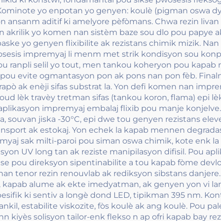
. Kominote yo enpotan yo genyen: koulè (pigman oswa dyè),
n ansanm aditif ki amelyore pèfòmans. Chwa rezin livan 
in akrilik yo komen nan sistèm baze sou dlo pou papye ak 
ke yo genyen flixibilite ak rezistans chimik mizik. Nan U
Pwosesis impremyaj li menm met strik kondisyon sou ko
ou ranpli selil yo tout, men tankou koheryon pou kapab ne
u evite ogmantasyon pon ak pons nan pon fèb. Finalman
arapò ak enèji sifas substrat la. Yon defi komen nan imp
zoud lèk travèy tretman sifas (tankou koron, flama) epi 
ikasyon impremyaj embalaj flixib pou manje konjelve. 
ba, souvan jiska -30°C, epi dwe tou genyen rezistans ele
ansport ak estokaj. Yon echek la kapab mennen degradas
myaj sak milti-paroi pou siman oswa chimik, kote enk 
on UV long tan ak reziste manipilasyon difisil. Pou apl
pouse pou direksyon sipentinabilite a tou kapab fòme dev
an tenor rezin renouvlab ak rediksyon sibstans danjere. 
 kapab alume ak ekte imedyatman, ak genyen yon vi lamp
pesifik ki sentiv a longè dond LED, tipikman 395 nm. Kon
nkil, estabilite viskozite, fòs koulè ak ang koulè. Pou pa
rann kiyès solisyon tailor-enk flekso n ap ofri kapab bay 