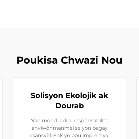
Poukisa Chwazi Nou
Solisyon Ekolojik ak
Dourab
Nan mond jodi a, respònsabilite
anviwònmanmèl se yon bagay
esansyèl. Enk yo pou impremyaj