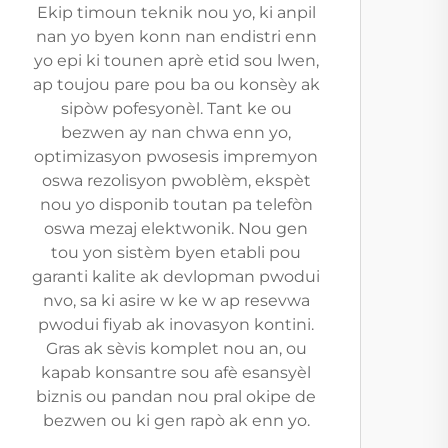
Ekip timoun teknik nou yo, ki anpil
nan yo byen konn nan endistri enn
yo epi ki tounen aprè etid sou lwen,
ap toujou pare pou ba ou konsèy ak
sipòw pofesyonèl. Tant ke ou
bezwen ay nan chwa enn yo,
optimizasyon pwosesis impremyon
oswa rezolisyon pwoblèm, ekspèt
nou yo disponib toutan pa telefòn
oswa mezaj elektwonik. Nou gen
tou yon sistèm byen etabli pou
garanti kalite ak devlopman pwodui
nvo, sa ki asire w ke w ap resevwa
pwodui fiyab ak inovasyon kontini.
Gras ak sèvis komplet nou an, ou
kapab konsantre sou afè esansyèl
biznis ou pandan nou pral okipe de
bezwen ou ki gen rapò ak enn yo.