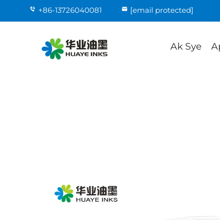
+86-13726040081
[email protected]
Ak Sye
A