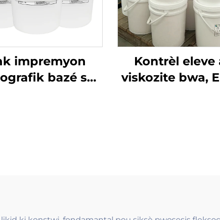
nk impremyon
Kontrèl eleve
sografik bazé sou
viskozite bwa, 
 ki gen liz ak zil
baz dlo ki sèvi
 sèvi nan papye
teknoloji impr
vè a ton epi ton
Flexo Ink.
fò
ikid ki konstwi, fondamantal pou siksè pwosesis fleksogra