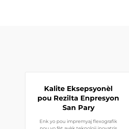
Kalite Eksepsyonèl
pou Rezilta Enpresyon
San Pary
Enk yo pou impremyaj flexografik
nou yo fèt avèk teknoloji inovatris