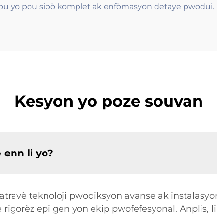
ou yo pou sipò komplet ak enfòmasyon detaye pwodui.
Kesyon yo poze souvan
 enn li yo?
 yo atravè teknoloji pwodiksyon avanse ak instala
e rigorèz epi gen yon ekip pwofefesyonal. Anplis, l