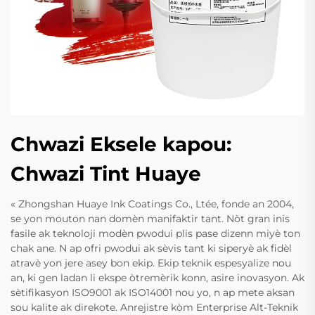
Chwazi Eksele kapou:
Chwazi Tint Huaye
« Zhongshan Huaye Ink Coatings Co., Ltée, fonde an 2004,
se yon mouton nan domèn manifaktir tant. Nòt gran inis
fasile ak teknoloji modèn pwodui plis pase dizenn miyè ton
chak ane. N ap ofri pwodui ak sèvis tant ki siperyè ak fidèl
atravè yon jere asey bon ekip. Ekip teknik espesyalize nou
an, ki gen ladan li ekspe òtremèrik konn, asire inovasyon. Ak
sètifikasyon ISO9001 ak ISO14001 nou yo, n ap mete aksan
sou kalite ak direkote. Anrejistre kòm Enterprise Alt-Teknik