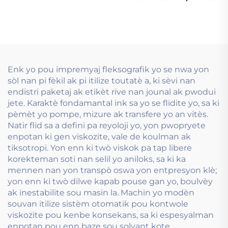
Flexo Ink.
baz dlo ki sèvi ak
Teknoloji Flexograf
Enk yo pou impremyaj fleksografik yo se nwa yon
sòl nan pi fèkil ak pi itilize toutatè a, ki sèvi nan
endistri paketaj ak etikèt rive nan jounal ak pwodui
jete. Karaktè fondamantal ink sa yo se flidite yo, sa ki
pèmèt yo pompe, mizure ak transfere yo an vitès.
Natir flid sa a defini pa reyoloji yo, yon pwopryete
enpotan ki gen viskozite, vale de koulman ak
tiksotropi. Yon enn ki twò viskok pa tap libere
korekteman soti nan selil yo aniloks, sa ki ka
mennen nan yon transpò oswa yon entpresyon klè;
yon enn ki twò dilwe kapab pouse gan yo, boulvèy
ak inestabilite sou masin la. Machin yo modèn
souvan itilize sistèm otomatik pou kontwole
viskozite pou kenbe konsekans, sa ki espesyalman
enpotan pou enn baze sou solvant kote