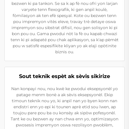
bezwen ki pa tankon. Se sa k ap fè nou ofri yon larjan
varyete tenn flexografik, ki gen anpil koulè,
fòmilasyon ak ten efè spesyal. Kote ou bezwen tenn
pou impremyon vitès eleve, travay trè detaye oswa
impremyon sou sibstrat difisil, nou gen solisyon ki pi
bon pou ou. Gama pwodui nòt la fè ou kapab chwazi
tenn ki pi adapaté pou chak aplikasyon, sa k'ap pèmèt
pou w satisfè espesifikite kliyan yo ak elaji opòtinite
biznis ou.
Sout teknik espèt ak sèvis sikirize
Nan konpayi nou, nou kwè ke pwodui eksepsyonèl yo
patage menm bonè a ak sèvis eksepsyonèl. Ekip
timoun teknik nou yo, ki anpil nan yo byen konn nan
endistri enn yo epi ki tounen aprè etid sou lwen, ap
toujou pare pou ba ou konsèy ak sipòw pofesyonèl.
Tant ke ou bezwen ay nan chwa enn yo, optimizasyon
pwosesis impremyon oswa rezolisyon pwoblèm,