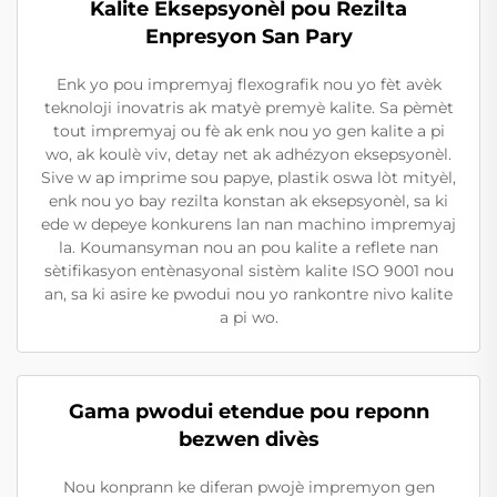
Kalite Eksepsyonèl pou Rezilta
Enpresyon San Pary
Enk yo pou impremyaj flexografik nou yo fèt avèk
teknoloji inovatris ak matyè premyè kalite. Sa pèmèt
tout impremyaj ou fè ak enk nou yo gen kalite a pi
wo, ak koulè viv, detay net ak adhézyon eksepsyonèl.
Sive w ap imprime sou papye, plastik oswa lòt mityèl,
enk nou yo bay rezilta konstan ak eksepsyonèl, sa ki
ede w depeye konkurens lan nan machino impremyaj
la. Koumansyman nou an pou kalite a reflete nan
sètifikasyon entènasyonal sistèm kalite ISO 9001 nou
an, sa ki asire ke pwodui nou yo rankontre nivo kalite
a pi wo.
Gama pwodui etendue pou reponn
bezwen divès
Nou konprann ke diferan pwojè impremyon gen