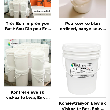
Très Bon Imprèmyon
Pou kow ko blan
Basè Sou Dlo pou Enk
ordineri, papye kouvè
pou Papye Kow Ko
ak lòt matriyèl, enk
Blan Ordineri ak
imprèmyon flexo dlo
Papye Kouvè epi Lòt
ki bon an ka sèvi.
Matriyèl
Kontrèl eleve ak
viskozite bwa, Enk a
baz dlo ki sèvi ak
Konseytrasyon Elev ak
teknoloji impremyon
Viskozite Bèz, Enk a