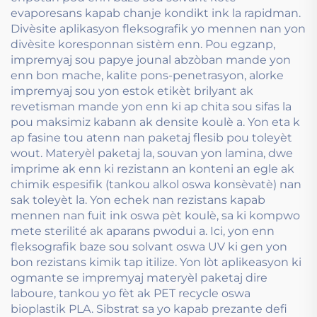
evaporesans kapab chanje kondikt ink la rapidman.
Divèsite aplikasyon fleksografik yo mennen nan yon
divèsite koresponnan sistèm enn. Pou egzanp,
impremyaj sou papye jounal abzòban mande yon
enn bon mache, kalite pons-penetrasyon, alorke
impremyaj sou yon estok etikèt brilyant ak
revetisman mande yon enn ki ap chita sou sifas la
pou maksimiz kabann ak densite koulè a. Yon eta k
ap fasine tou atenn nan paketaj flesib pou toleyèt
wout. Materyèl paketaj la, souvan yon lamina, dwe
imprime ak enn ki rezistann an konteni an egle ak
chimik espesifik (tankou alkol oswa konsèvatè) nan
sak toleyèt la. Yon echek nan rezistans kapab
mennen nan fuit ink oswa pèt koulè, sa ki kompwo
mete sterilité ak aparans pwodui a. Ici, yon enn
fleksografik baze sou solvant oswa UV ki gen yon
bon rezistans kimik tap itilize. Yon lòt aplikeasyon ki
ogmante se impremyaj materyèl paketaj dire
laboure, tankou yo fèt ak PET recycle oswa
bioplastik PLA. Sibstrat sa yo kapab prezante defi