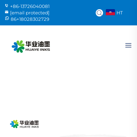
+86-13726040081
HT
[email protected]
86+18028302729