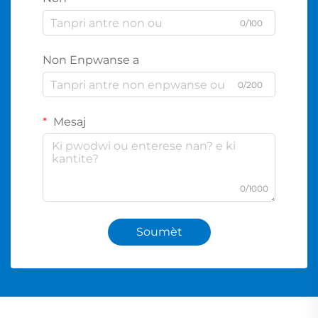
0/100
Non Enpwanse a
0/200
Mesaj
0/1000
Soumèt