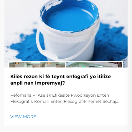
Kilès rezon ki fè teynt enfografi yo itilize
anpil nan impremyaj?
Pèfòmans Pi Ase ak Efikasite Pwodiksyon Enten
Flexografik Kòman Enten Flexografik Pèmèt Sèchaj
Rapid pou Pwosesis Imprimey Pi Rapid Enten
impremyon flexografik sèch anpil rapid, sa ki fè yo
VIEW MORE
ideyal pou pwodui anpil materyèl enprime...