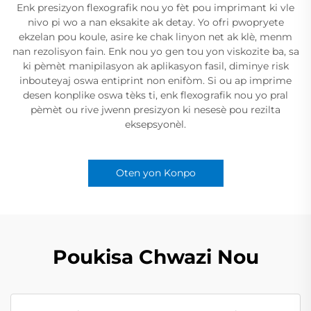
Enk presizyon flexografik nou yo fèt pou imprimant ki vle
nivo pi wo a nan eksakite ak detay. Yo ofri pwopryete
ekzelan pou koule, asire ke chak linyon net ak klè, menm
nan rezolisyon fain. Enk nou yo gen tou yon viskozite ba, sa
ki pèmèt manipilasyon ak aplikasyon fasil, diminye risk
inbouteyaj oswa entiprint non enifòm. Si ou ap imprime
desen konplike oswa tèks ti, enk flexografik nou yo pral
pèmèt ou rive jwenn presizyon ki nesesè pou rezilta
eksepsyonèl.
Oten yon Konpo
Poukisa Chwazi Nou