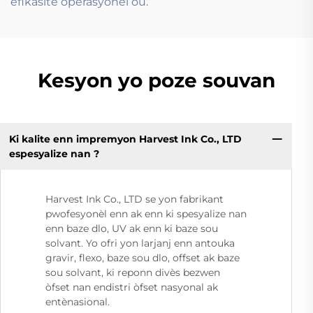
efikasite operasyonèl ou.
Kesyon yo poze souvan
Ki kalite enn impremyon Harvest Ink Co., LTD
espesyalize nan ?
Harvest Ink Co., LTD se yon fabrikant
pwofesyonèl enn ak enn ki spesyalize nan
enn baze dlo, UV ak enn ki baze sou
solvant. Yo ofri yon larjanj enn antouka
gravir, flexo, baze sou dlo, offset ak baze
sou solvant, ki reponn divès bezwen
òfset nan endistri òfset nasyonal ak
entènasional.