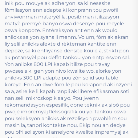
inik pou mouye ak adheryon, sa ki nesesite
fòmilasyon enn adapte ki konprann tou pwofil
anviwonman materyèl la, posiblman itilizasyon
matyè premyè banyo oswa desenye pou recycle
oswa konpoze. Entèraksyon ant enn ak woulo
aniloks se yon syans li menm. Volum, fòm ak ekran
liy selil aniloks afekte dirèkteman kantite enn
depoze, sa ki enfliyanse densite koulè a, strikti pon
ak potansyèl pou defèt tankou yon entpresyon sal.
Yon aniloks 800 LPI kapab itilize pou travay
pwosesis ki gen yon nivo kwalite wo, alorke yon
aniloks 300 LPI adapte pou zòn solid sou tablo
koreye. Enn an dwe fòmile pou korapond ak inzyeni
sa a, asire ke li kapab ranpli ak libere efikasman soti
nan selil mikroskopik sa yo. Pou jwenn
rekomandasyon espesifik, done teknik ak sipò pou
pwojè impremyaj fleksografik ou yo, tankou oswa
pou seleksyon aniloks ak rezolisyon pwoblèm sou
masin la, tanpri kontakte nou. Ekip nou an dedye
pou ofri solisyon ki amelyore kwalite impremyaj ak