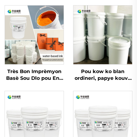
Très Bon Imprèmyon
Pou kow ko blan
Basè Sou Dlo pou Enk
ordineri, papye kouvè
pou Papye Kow Ko
ak lòt matriyèl, enk
Blan Ordineri ak
imprèmyon flexo dlo
Papye Kouvè epi Lòt
ki bon an ka sèvi.
Matriyèl