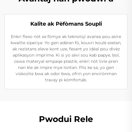
Kalite ak Pèfòmans Soupli
Enkri flexo nòt se fòmye ak teknoloji avanse pou asire
kwalite siperiye. Yo gen adèran fò, kouvri koulè exelan,
ak rezistans eleve kont uze, fesant yo idéal pou divèz
aplikasyon imprime. Ki si yo sèvi sou kab papye, bol,
oswa materyal empaqe plastik, enkri nòt livle pren
nan kle ak impre mye lontan. Plis ke sa, yo gen
viskozite bwa ak odor bwa, ofrin yon envirònman
travay pi kòmfortab.
Pwodui Rele