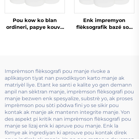
Pou kow ko blan
Enk impremyon
ordineri, papye kouvè
flèksografik bazé sou
ak lòt matriyèl, enk
dlo ki gen liz ak zil
imprèmyon flexogrefik
pou sèvi nan papye
dlo ki bon an ka sèvi.
kouvè a ton epi ton fò
Imprèmson flèksografi pou manje rivoke a
aplikasyon tiyat nan pwodiksyon karto manje ak
matriyèl liye. Etant ke santi e kalite yo gen demann
anpil nan sèktran manje, imprèmson flèksografi pou
manje bezwen enk spesyalize, substrè yo, ak proses
imprèmson pou sòti pòdwa fini yo se sikir pou
kontak ak manje ak mantenn integrite manje. Yon
des aspekt pi kritik nan imprèmson flèksografi pou
manje se lizaj enk ki apruve pou manje. Enk la
fòmye ak ingrediyan ki aprouve pou kontak direk