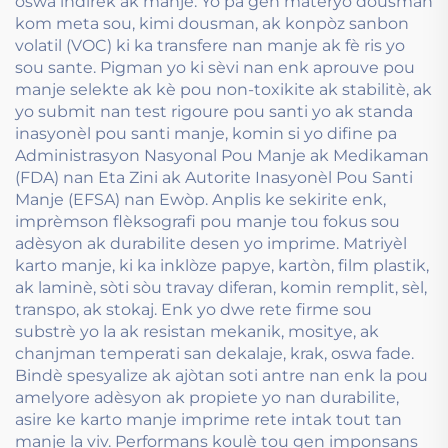
oswa indirek ak manje. Yo pa gen materyo dousman
kom meta sou, kimi dousman, ak konpòz sanbon
volatil (VOC) ki ka transfere nan manje ak fè ris yo
sou sante. Pigman yo ki sèvi nan enk aprouve pou
manje selekte ak kè pou non-toxikite ak stabilitè, ak
yo submit nan test rigoure pou santi yo ak standa
inasyonèl pou santi manje, komin si yo difine pa
Administrasyon Nasyonal Pou Manje ak Medikaman
(FDA) nan Eta Zini ak Autorite Inasyonèl Pou Santi
Manje (EFSA) nan Ewòp. Anplis ke sekirite enk,
imprèmson flèksografi pou manje tou fokus sou
adèsyon ak durabilite desen yo imprime. Matriyèl
karto manje, ki ka inklòze papye, kartòn, film plastik,
ak laminè, sòti sòu travay diferan, komin remplit, sèl,
transpo, ak stokaj. Enk yo dwe rete firme sou
substrè yo la ak resistan mekanik, mositye, ak
chanjman temperati san dekalaje, krak, oswa fade.
Bindè spesyalize ak ajòtan soti antre nan enk la pou
amelyore adèsyon ak propiete yo nan durabilite,
asire ke karto manje imprime rete intak tout tan
manje la viv. Performans koulè tou gen imponsans