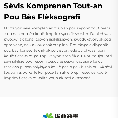
Sèvis Komprenan Tout-an
Pou Bès Flèksografi
N ofri yon sèvi kòmplan an tout-an pou reponn tout bèsou
a ou nan domèn koulè imprim syen flesoksim. Depi chwazi
pwodwi ak konsiltasyon jisikilizasyon, pwodüksyon, ak sòti
apre vann, nou ak ou chak etap lan. Tim ekspè a disponib
pou bay konsey teknik ak solyisyòn, ede ou chwazi bon
koulè flesoksim pou aplikasyon spesifik ou. Nou toujou ofri
sèvi sikilize pou reponn bèsou espesyal ou, asire ke ou
resevwa pi bon solyisyòn koulè posib pou biznis ou. Ak sèvi
tout-an a, ou ka fè konpoze tan ak efò epi resevwa koulè
imprim flesoksim kalite youn ak sòti ekstasonèl.