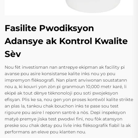
Fasilite Pwodiksyon
Adansye ak Kontrol Kwalite
Sèv
Nou fèt investisman nan antrepye ekipman ak facility pi
avanse pou asire konsistanse kalite inks nou yo pou
impremyon flèksografi. Nan plant anviwonan soustatann
nou a, ki kouvri yon zòn pi granmoun 10,000 metr karé, li
ekipé ak tout dènye tèknonoloji pou soti pwojeksyon
efisyan. Plis ke sa, nou gen yon proses kontwòl kalite strikte
an plas la, tankou chak bouchon inks te pase sou test
rigoure pou asire l reponn santrè a nòs. Depi inspeksyon
matyè premye jiska test pwodwi fini, nou fòk atansyon
preske sou chak detay pou livle inks flèksografik fiabil la ak
performans an eleve pou klanten nou.