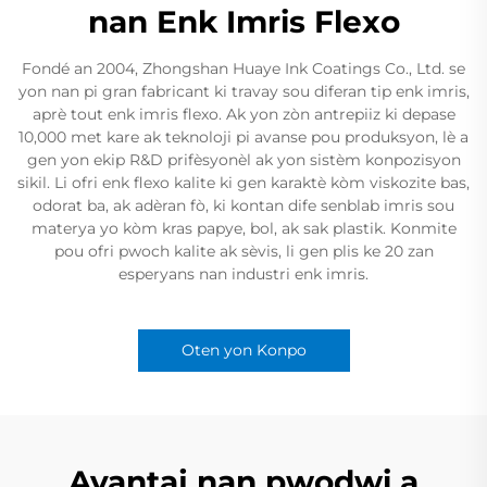
nan Enk Imris Flexo
Fondé an 2004, Zhongshan Huaye Ink Coatings Co., Ltd. se
yon nan pi gran fabricant ki travay sou diferan tip enk imris,
aprè tout enk imris flexo. Ak yon zòn antrepiiz ki depase
10,000 met kare ak teknoloji pi avanse pou produksyon, lè a
gen yon ekip R&D prifèsyonèl ak yon sistèm konpozisyon
sikil. Li ofri enk flexo kalite ki gen karaktè kòm viskozite bas,
odorat ba, ak adèran fò, ki kontan dife senblab imris sou
materya yo kòm kras papye, bol, ak sak plastik. Konmite
pou ofri pwoch kalite ak sèvis, li gen plis ke 20 zan
esperyans nan industri enk imris.
Oten yon Konpo
Avantaj nan pwodwi a