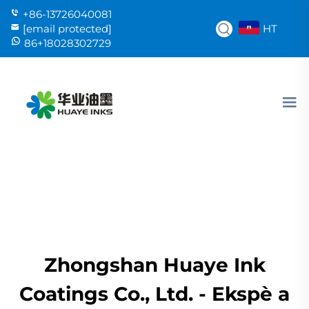
+86-13726040081
HT
[email protected]
86+18028302729
Zhongshan Huaye Ink
Coatings Co., Ltd. - Ekspè a