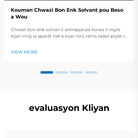
Kouman Chwazi Bon Enk Solvant pou Beso
a Wou
Chwazi bon enk solvan li antrepye pa konsa li regle
kijan imaj la aparèt net e kijan lonj tems ladan piyès la
rest kle e briyan. Gid ki rapit la jennen yon resime des
tip enk prinisipal, travay yo konvni, ak pwint yo
VIEW MORE
esentiel pou chek avan...
evaluasyon Kliyan