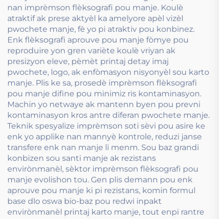
nan imprèmson flèksografi pou manje. Koulè
atraktif ak prese aktyèl ka amelyore apèl vizèl
pwochete manje, fè yo pi atraktiv pou konbinez.
Enk flèksografi aprouve pou manje fòmye pou
reproduire yon gren variète koulè vriyan ak
presizyon eleve, pèmèt printaj detay imaj
pwochete, logo, ak enfòmasyon nisyonyèl sou karto
manje. Plis ke sa, prosedè imprèmson flèksografi
pou manje difine pou minimiz ris kontaminasyon.
Machin yo netwaye ak mantenn byen pou prevni
kontaminasyon kros antre diferan pwochete manje.
Teknik spesyalize imprèmson soti sèvi pou asire ke
enk yo applike nan mannyè kontrole, reduzi janse
transfere enk nan manje li menm. Sou baz grandi
konbizen sou santi manje ak rezistans
envirònmanèl, sèktor imprèmson flèksografi pou
manje evolishon tou. Gen plis demann pou enk
aprouve pou manje ki pi rezistans, komin formul
base dlo oswa bio-baz pou redwi inpakt
envirònmanèl printaj karto manje, tout enpi rantre