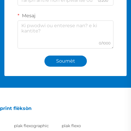
0/200
Mesaj
0/1000
Soumèt
print flèksòn
plak flexographic
plak flexo