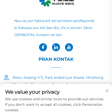
Nou se yon fabricant kòl printann profesyonèl
ki fokusye sou kòl baz dlo, UV, e solvan. Sèvis
OEM&ODM, livrezon an tan.
PRAN KONTAK
Rwou Jieqing n°2, Park endistriyal Shazai, Minzhong
Zhen, Vila Zhongshan, Povens Guangdong
We value your privacy
+86-13726040081
We use cookies and similar tools to provide our services.
If you don't want to accept all cookies, click Personalize
[email protected]
cookies.