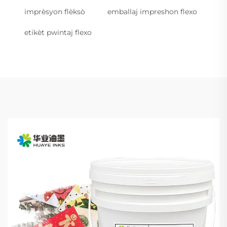
imprèsyon flèksò
emballaj impreshon flexo
etikèt pwintaj flexo