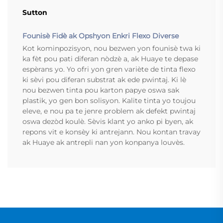
Sutton
Founisè Fidè ak Opshyon Enkri Flexo Diverse
Kot kominpozisyon, nou bezwen yon founisè twa ki
ka fèt pou pati diferan nòdzè a, ak Huaye te depase
espèrans yo. Yo ofri yon gren variète de tinta flexo
ki sèvi pou diferan substrat ak ede pwintaj. Ki lè
nou bezwen tinta pou karton papye oswa sak
plastik, yo gen bon solisyon. Kalite tinta yo toujou
eleve, e nou pa te jenre problem ak defekt pwintaj
oswa dezòd koulè. Sèvis klant yo anko pi byen, ak
repons vit e konsèy ki antrejann. Nou kontan travay
ak Huaye ak antrepli nan yon konpanya louvès.