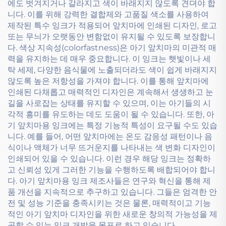
에도 벗겨지거나 갈라지고 색이 바래지지 않도록 견뎌야 합
니다. 이를 위해 강력한 결합제와 고품질 색소를 사용하여
제작된 특수 잉크가 적용되어 앞치마에 인쇄된 디자인, 로고
또는 무늬가 오랫동안 변함없이 유지될 수 있도록 보장합니
다. 색상 지속성(colorfastness)은 아기 앞치마의 미관적 매
력을 유지하는 데 매우 중요합니다. 이 잉크는 햇빛이나 세
탁 세제, 다양한 음식물에 노출되더라도 색이 쉽게 바래지지
않도록 높은 저항성을 가져야 합니다. 이를 통해 앞치마에
인쇄된 다채롭고 매력적인 디자인은 계속해서 생생하고 눈
길을 사로잡는 상태를 유지할 수 있으며, 이는 아기들의 시
각적 흥미를 유도하는 데도 도움이 될 수 있습니다. 또한, 아
기 앞치마용 잉크에는 특정 기능적 특성이 요구될 수도 있습
니다. 예를 들어, 어떤 앞치마에는 온도 감응성 패턴이나 음
식이나 액체가 너무 뜨거운지를 나타내는 색 변화 디자인이
인쇄되어 있을 수 있습니다. 이런 경우 해당 잉크는 정확하
고 신뢰성 있게 그러한 기능을 수행하도록 배합되어야 합니
다. 아기 앞치마용 잉크 제조사들은 연구와 혁신을 통해 제
품 개선을 지속적으로 추구하고 있습니다. 그들은 엄격한 안
전 및 성능 기준을 충족시키는 것은 물론, 매력적이고 기능
적인 아기 앞치마 디자인을 위한 새로운 창의적 가능성을 제
공할 수 있는 잉크 개발을 목표로 하고 있습니다.