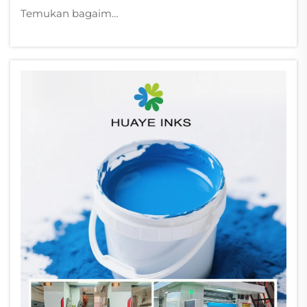
Temukan bagaimana tinta flexo berbasis air menjamin keamanan pangan, mengurangi VOC hingga 92%, dan menghasilkan cetakan tajam pada kertas karton berpori. Ketahui alasan mengapa tinta ini lebih unggul dibanding tinta UV dan tinta pelarut.