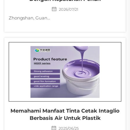
2026/07/21
Zhongshan, Guangdong — Juli 2026 — Zhongshan Huaye Ink Coatings Co., Ltd. (Harvest Ink), produsen tinta cetak terkemuka di Tiongkok, telah berhasil menyelesaikan ekspor tinta cetak secara penuh ke Myanmar — mengatasi ...
Memahami Manfaat Tinta Cetak Intaglio
Berbasis Air Untuk Plastik
2025/06/25