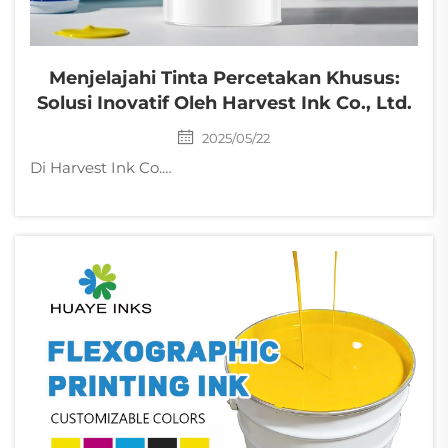
Menjelajahi Tinta Percetakan Khusus:
Solusi Inovatif Oleh Harvest Ink Co., Ltd.
2025/05/22
Di Harvest Ink Co., Ltd., kami memahami bahwa percetakan modern membutuhkan lebih dari sekadar formulasi tinta standar. Tinta percetakan khusus kami dirancang untuk memenuhi berbagai kebutuhan industri sambil tetap menjaga komitmen kami terhadap kualitas, performa...