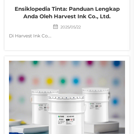
Ensiklopedia Tinta: Panduan Lengkap
Anda Oleh Harvest Ink Co., Ltd.
2025/05/22
Di Harvest Ink Co., Ltd., kami percaya bahwa pengetahuan adalah dasar dari inovasi dalam industri percetakan. Ensiklopedia Tinta kami berfungsi sebagai sumber daya ahli Anda untuk memahami teknologi tinta, aplikasi, dan tren industri. Memahami Dasar-dasar Tinta...