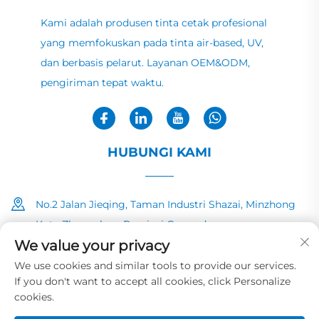
Kami adalah produsen tinta cetak profesional
yang memfokuskan pada tinta air-based, UV,
dan berbasis pelarut. Layanan OEM&ODM,
pengiriman tepat waktu.
HUBUNGI KAMI
No.2 Jalan Jieqing, Taman Industri Shazai, Minzhong
Kota Zhongshan, Provinsi Guangdong
We value your privacy
+86-13726040081
We use cookies and similar tools to provide our services.
If you don't want to accept all cookies, click Personalize
[email protected]
cookies.