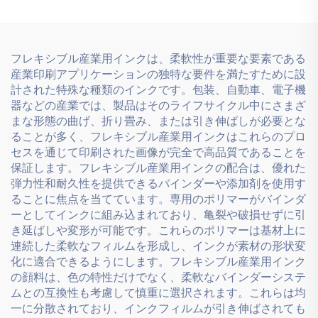
す。
フレキシブル産業用インクは、柔軟性が重要な要素である
産業印刷アプリケーションの独特な要件を満たすために設
計された特殊な種類のインクです。包装、自動車、電子機
器などの産業では、製品はそのライフサイクル中にさまざ
まな形態の曲げ、折り畳み、または引き伸ばしが必要とな
ることが多く、フレキシブル産業用インクはこれらのプロ
セスを通じて印刷された画像が完全で高品質であることを
保証します。フレキシブル産業用インクの配合は、優れた
弾力性和耐久性を提供できるバインダーや添加剤を使用す
ることに焦点を当てています。専用のポリマーがバインダ
ーとしてインクに組み込まれており、亀裂や破損せずに引
き延ばしや変形が可能です。これらのポリマーは基材上に
連続した柔軟なフィルムを形成し、インクが素材の形状変
化に適合できるようにします。フレキシブル産業用インク
の顔料は、色の特性だけでなく、柔軟なバインダーシステ
ムとの互換性も考慮して慎重に選択されます。これらは均
一に分散されており、インクフィルムが引き伸ばされても