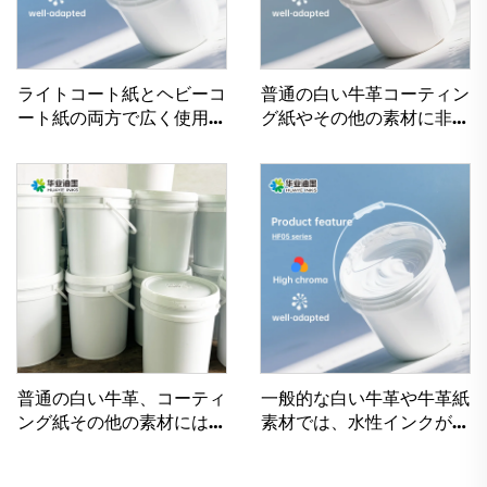
ライトコート紙とヘビーコ
普通の白い牛革コーティン
ート紙の両方で広く使用さ
グ紙やその他の素材に非常
れている水性インク
に適した水性印刷インク
普通の白い牛革、コーティ
一般的な白い牛革や牛革紙
ング紙その他の素材には、
素材では、水性インクが非
優れたフレキソ印刷インク
常に良好に機能します。
用水性インクが使用可能で