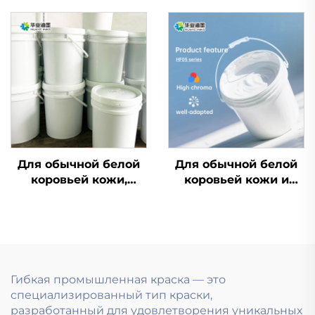
легкой, так и на
коровьей кожи,
тяжелой
покрытой бумагой, и
облицовочной
других материалов
бумаге.
на водной основе
печатные чернила
Для обычной белой
Для обычной белой
коровьей кожи,
коровьей кожи и
покрытой бумагой и
материалов из
других материалов,
кожаной бумаги
применимы
водная краска
отличные чернила
показывает
для флексопечати на
исключительные
водной основе
результаты.
Гибкая промышленная краска — это
специализированный тип краски,
разработанный для удовлетворения уникальных