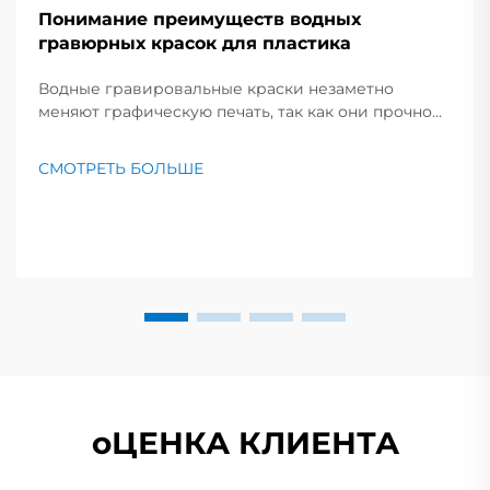
Понимание преимуществ водных
гравюрных красок для пластика
Водные гравировальные краски незаметно
меняют графическую печать, так как они прочно
держатся на пластиковых пленках и листах, как
быстро сохнущий клей. Поскольку основа смеси -
СМОТРЕТЬ БОЛЬШЕ
это в основном обычная вода, а не сильный
растворитель, печатные станки выполняют заказы
быстрее, экономя деньги...
оЦЕНКА КЛИЕНТА