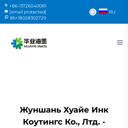
+86-13726040081
RU
[email protected]
86+18028302729
Жуншань Хуайе Инк
Коутингс Ко., Лтд. -