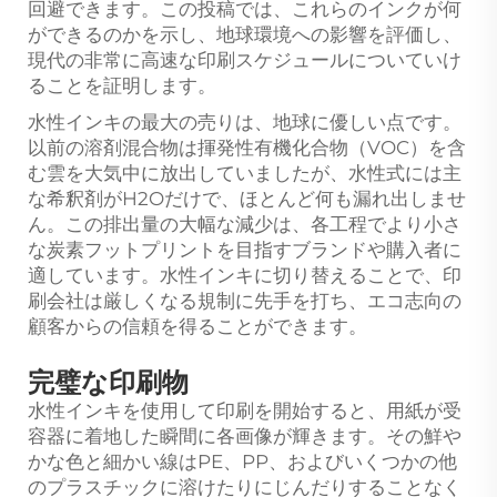
回避できます。この投稿では、これらのインクが何
ができるのかを示し、地球環境への影響を評価し、
現代の非常に高速な印刷スケジュールについていけ
ることを証明します。
水性インキの最大の売りは、地球に優しい点です。
以前の溶剤混合物は揮発性有機化合物（VOC）を含
む雲を大気中に放出していましたが、水性式には主
な希釈剤がH2Oだけで、ほとんど何も漏れ出しませ
ん。この排出量の大幅な減少は、各工程でより小さ
な炭素フットプリントを目指すブランドや購入者に
適しています。水性インキに切り替えることで、印
刷会社は厳しくなる規制に先手を打ち、エコ志向の
顧客からの信頼を得ることができます。
完璧な印刷物
水性インキを使用して印刷を開始すると、用紙が受
容器に着地した瞬間に各画像が輝きます。その鮮や
かな色と細かい線はPE、PP、およびいくつかの他
のプラスチックに溶けたりにじんだりすることなく