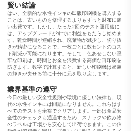
賢い結論
はい、全新的な水性インキの凹版印刷機を購入する
ことは、古いものを修理するよりもずっと財布に痛
い出費です。しかし、たった2回のテスト運用後に
は、アップグレードがすでに利益をもたらし始めま
す。乾燥時間が短縮され、廃棄物が減少し、切り抜
きが精密になることで、一枚ごとに数セントのコス
ト削減が可能になります。そして、色あせしない堅
牢な印刷は、時間とお金を浪費する高価な再印刷を
防ぎます。数字で計算すると、新しい印刷機は塗装
の輝きが失せる前に十分に元を取り戻します。
業界基準の遵守
今日の厳しい安全性規則や環境に優しい法律も、現
代の水性インキには問題になりません。これらはす
べてのテストを余裕でクリアします。一部は食品安
全性のチェックも通過するため、スナックや飲み物
のラベルは工場から安心して出荷できます。この信
頼性が消費者を守り、ブランドに明るく責任あるイ