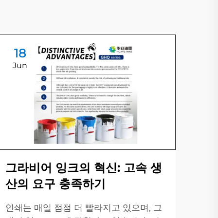
18
1
Jun
Ju
물
를
그라비어 잉크의 혁신: 고속 생
산의 요구 충족하기
최근
름과
인쇄는 매일 점점 더 빨라지고 있으며, 그
리고
더 