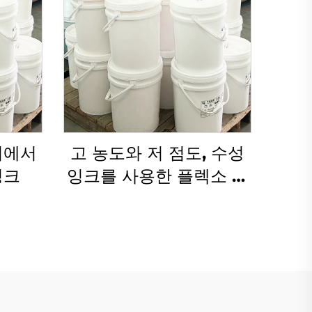
이에서
고 농도와 저 점도, 수성
잉크
잉크를 사용한 플렉소 인
쇄 기술